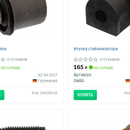
лок
Втулка стабилизатора
0 отзывов
0 отзывов
165
на складе
₴
на складе
82 94 2517
Артикул:
Германия
SWAG
Код: 1942343-43
Код
Ь
КУПИТЬ