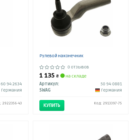
Рулевой наконечник
0 отзывов
1 135
₴
на складе
60 94 2634
Артикул:
50 94 0881
Германия
SWAG
Германия
: 2922356-43
Код: 2913397-75
КУПИТЬ