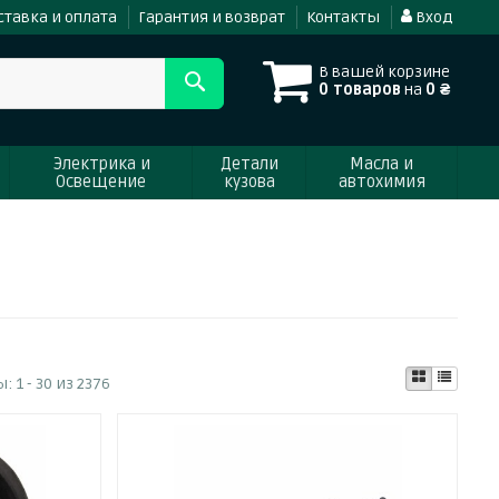
ставка и оплата
Гарантия и возврат
Контакты
Вход
В вашей корзине
0 товаров
на
0 ₴
Электрика и
Детали
Масла и
Освещение
кузова
автохимия
ы:
1 - 30 из 2376