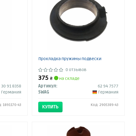
Прокладка пружины подвески
0 отзывов
375
₴
на складе
30 91 8358
Артикул:
62 94 7577
Германия
SWAG
Германия
: 1891170-43
Код: 2905389-43
КУПИТЬ