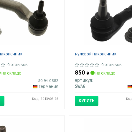
наконечник
Рулевой наконечник
0 отзывов
0 отзывов
850
на складе
₴
на складе
50 94 0882
Артикул:
Германия
SWAG
Код: 2913403-75
Код
Ь
КУПИТЬ