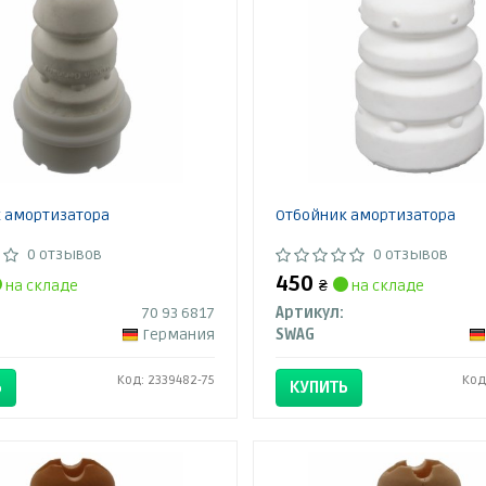
 амортизатора
Отбойник амортизатора
0 отзывов
0 отзывов
450
на складе
₴
на складе
70 93 6817
Артикул:
Германия
SWAG
Код: 2339482-75
Код
Ь
КУПИТЬ