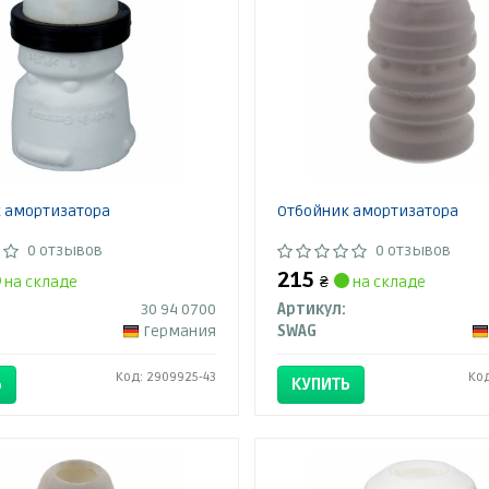
 амортизатора
Отбойник амортизатора
0 отзывов
0 отзывов
215
на складе
₴
на складе
30 94 0700
Артикул:
Германия
SWAG
Код: 2909925-43
Код
Ь
КУПИТЬ