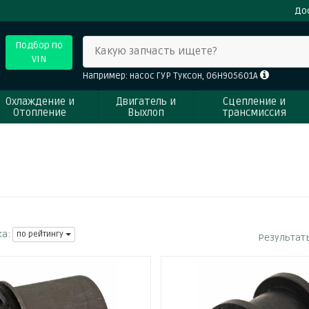
До
Подбор по
Какую запчасть ищете?
VIN
Например: насос ГУР Туксон, 06H905601A
Охлаждение и
Двигатель и
Сцепление и
Отопление
Выхлоп
трансмиссия
а:
по рейтингу
Результат