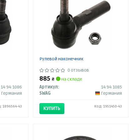
Рулевой наконечник
0 отзывов
885
₴
на складе
14 94 1086
Артикул:
14 94 1085
Германия
SWAG
Германия
: 1896564-43
Код: 1951450-43
КУПИТЬ