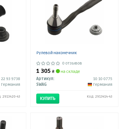
Рулевой наконечник
0 отзывов
1 305
₴
на складе
22 93 9738
Артикул:
10 10 0775
Германия
SWAG
Германия
: 2913420-43
Код: 2913414-43
КУПИТЬ