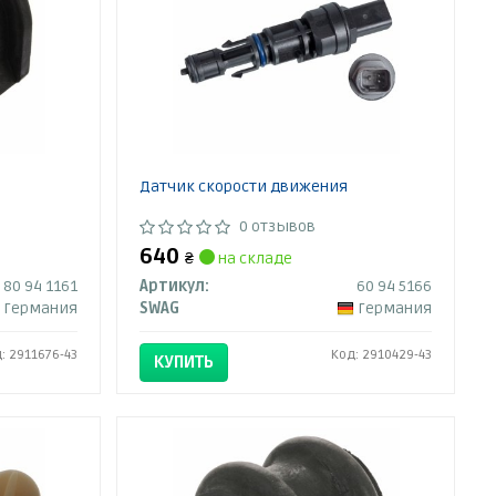
Датчик скорости движения
0 отзывов
640
₴
на складе
80 94 1161
Артикул:
60 94 5166
Германия
SWAG
Германия
: 2911676-43
Код: 2910429-43
КУПИТЬ