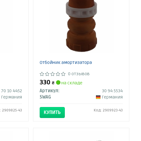
Отбойник амортизатора
0 отзывов
330
₴
на складе
70 10 4452
Артикул:
30 94 5534
Германия
SWAG
Германия
: 2909825-43
Код: 2909923-43
КУПИТЬ