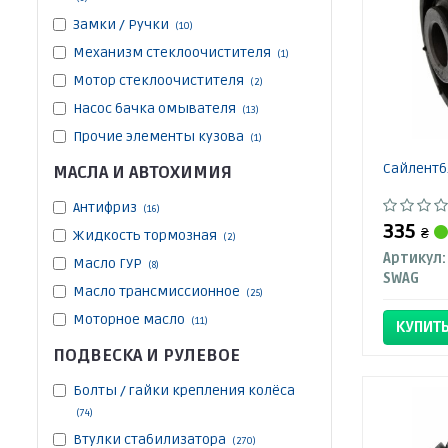
Замки / Ручки
(10)
Механизм стеклоочистителя
(1)
Мотор стеклоочистителя
(2)
Насос бачка омывателя
(13)
Прочие элементы кузова
(1)
Сайлентб
МАСЛА И АВТОХИМИЯ
Антифриз
(16)
335
₴
Жидкость тормозная
(2)
Артикул:
Масло ГУР
(8)
SWAG
Масло трансмиссионное
(25)
Моторное масло
(11)
КУПИТ
ПОДВЕСКА И РУЛЕВОЕ
Болты / гайки крепления колёса
(74)
Втулки стабилизатора
(270)