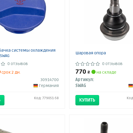
ачка системы охлаждения
Шаровая опора
 SWAG
0 отзывов
0 отзывов
770
срок 2 дн.
₴
на складе
30914700
Артикул:
Германия
SWAG
Код: 779051-58
Код
Ь
КУПИТЬ