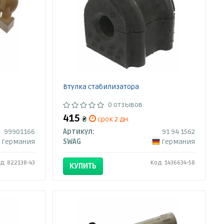
Втулка стабилизатора
0 отзывов
415
₴
срок 2 дн.
99901166
Артикул:
91 94 1562
Германия
SWAG
Германия
д: 822138-43
Код: 1436634-58
КУПИТЬ