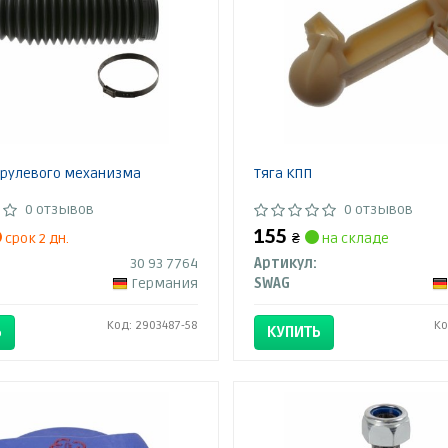
рулевого механизма
Тяга КПП
0 отзывов
0 отзывов
155
срок 2 дн.
₴
на складе
30 93 7764
Артикул:
Германия
SWAG
Код: 2903487-58
Ко
Ь
КУПИТЬ