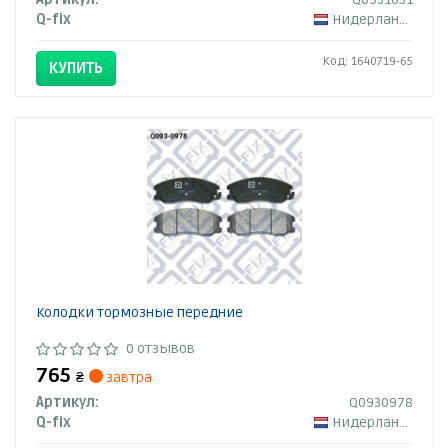
Q-fix
Нидерланды
Код: 1640719-65
КУПИТЬ
Колодки тормозные передние
0 отзывов
765
₴
завтра
Артикул:
Q0930978
Q-fix
Нидерланды