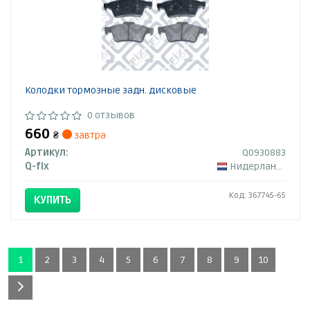
Колодки тормозные задн. дисковые
0 отзывов
660
₴
завтра
Артикул:
Q0930883
Q-fix
Нидерланды
Код: 367745-65
КУПИТЬ
1
2
3
4
5
6
7
8
9
10