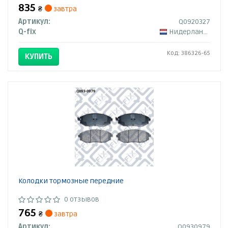
835
₴
завтра
Артикул:
Q0920327
Q-fix
Нидерланды
Код: 386326-65
КУПИТЬ
Колодки тормозные передние
0 отзывов
765
₴
завтра
Артикул:
Q0930979