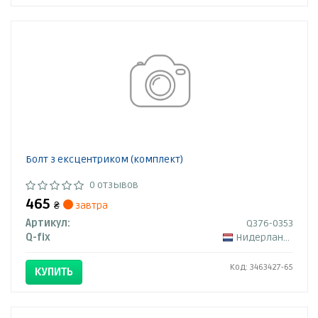
Болт з ексцентриком (комплект)
0 отзывов
465
₴
завтра
Артикул:
Q376-0353
Q-fix
Нидерланды
Код: 3463427-65
КУПИТЬ