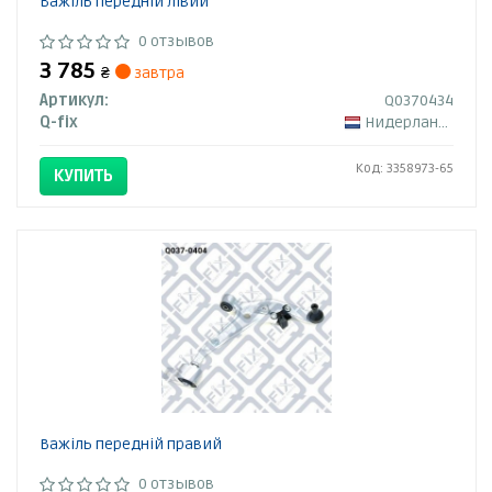
Важіль передній лівий
0 отзывов
3 785
₴
завтра
Артикул:
Q0370434
Q-fix
Нидерланды
Код: 3358973-65
КУПИТЬ
Важіль передній правий
0 отзывов