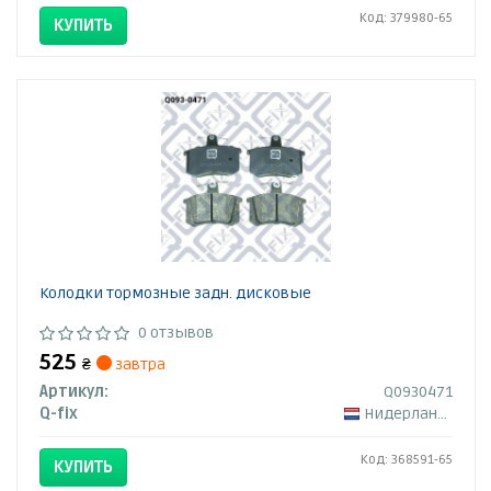
Код: 379980-65
КУПИТЬ
Колодки тормозные задн. дисковые
0 отзывов
525
₴
завтра
Артикул:
Q0930471
Q-fix
Нидерланды
Код: 368591-65
КУПИТЬ