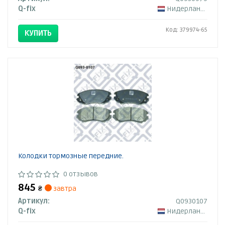
Q-fix
Нидерланды
Код: 379974-65
КУПИТЬ
Колодки тормозные передние.
0 отзывов
845
₴
завтра
Артикул:
Q0930107
Q-fix
Нидерланды