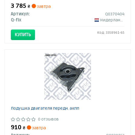
3 785
₴
завтра
Артикул:
Q0370404
Q-fix
Нидерланды
Код: 3358961-65
КУПИТЬ
Подушка двигателя передн. акпп
0 отзывов
910
₴
завтра