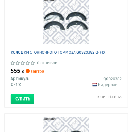
КОЛОДКИ СТОЯНОЧНОГО ТОРМОЗА Q0920382 Q-FIX
0 отзывов
555
₴
завтра
Артикул:
Q0920382
Q-fix
Нидерланды
Код: 361331-65
КУПИТЬ