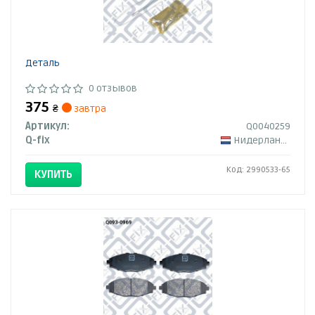
Деталь
0 отзывов
375
₴
завтра
Артикул:
Q0040259
Q-fix
Нидерланды
Код: 2990533-65
КУПИТЬ