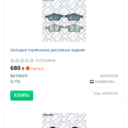
Колодки тормозные дисковые задние
0 отзывов
680
₴
завтра
Артикул:
Q0930038
Q-fix
Нидерланды
Код: 367690-65
КУПИТЬ