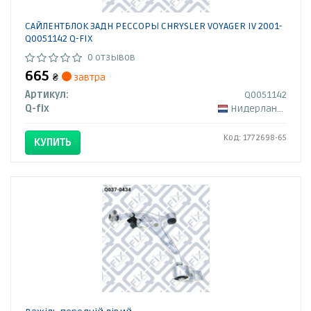
САЙЛЕНТБЛОК ЗАДН РЕССОРЫ CHRYSLER VOYAGER IV 2001-
Q0051142 Q-FIX
0 отзывов
665
₴
завтра
Артикул:
Q0051142
Q-fix
Нидерланды
Код: 1772698-65
КУПИТЬ