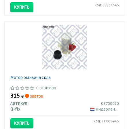
Код: 388077-65
КУПИТЬ
Мотор омивача скла
0 отзывов
315
₴
завтра
Артикул:
Q3750020
Q-fix
Нидерланды
Код: 3130554-65
КУПИТЬ