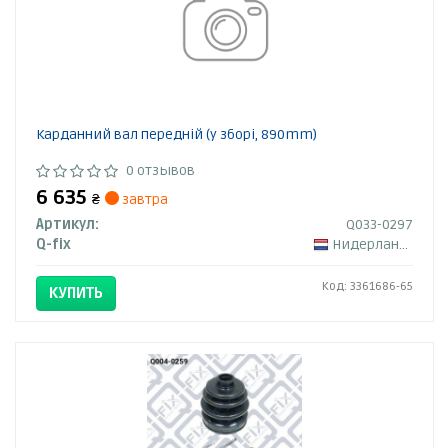
Карданний вал передній (у зборі, 890mm)
0 отзывов
6 635
₴
завтра
Артикул:
Q033-0297
Q-fix
Нидерланды
Код: 3361686-65
КУПИТЬ