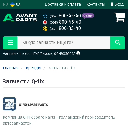
RU
UA
Доставка и оплата
Контакты
Вход
800-45-40
(067)
800-45-40
(095)
800-45-40
(063)
Какую запчасть ищете?
Например: насос ГУР Туксон, 06H905601A
Главная
Бренды
Запчасти Q-fix
Запчасти Q-fix
Компания Q-FIX Spare Parts – голландский производитель
автозапчастей.