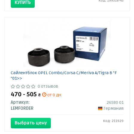
Код: 199318-43
КУПИТЬ
Сайлентблок OPEL Combo/Corsa С/Meriva A/Tigra B "F
"01>>
0 отзывов
470 - 505
₴
от 0 дн.
Артикул:
26580 01
LEMFORDER
Германия
Код: 211929
Выбрать цену