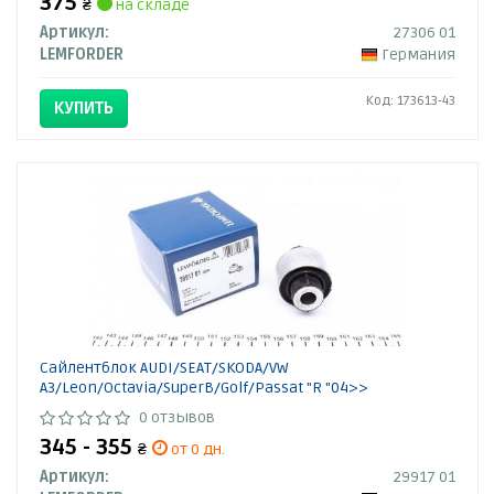
375
₴
на складе
Артикул:
27306 01
LEMFORDER
Германия
Код: 173613-43
КУПИТЬ
Сайлентблок AUDI/SEAT/SKODA/VW
A3/Leon/Octavia/SuperB/Golf/Passat "R "04>>
0 отзывов
345 - 355
₴
от 0 дн.
Артикул:
29917 01