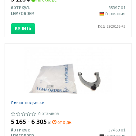
₴
на складе
Артикул:
35397 01
LEMFORDER
Германия
Код: 2920153-75
КУПИТЬ
Рычаг подвески
0 отзывов
5 165 - 6 305
₴
от 0 дн.
Артикул:
37463 01