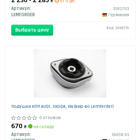
2 230 - 2 285
₴
от 0 дн.
Артикул:
3581701
LEMFORDER
Германия
Код: 1648735
Выбрать цену
Подушка КПП AUDI; SKODA; VW (вир-во Lemferder)
0 отзывов
670
₴
на складе
Артикул:
36658 01