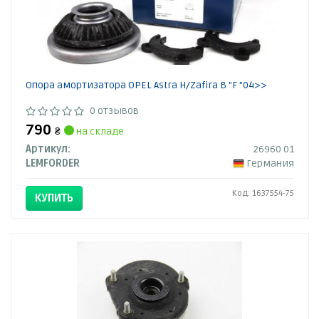
Опора амортизатора OPEL Astra H/Zafira B "F "04>>
0 отзывов
790
₴
на складе
Артикул:
26960 01
LEMFORDER
Германия
Код: 1637554-75
КУПИТЬ