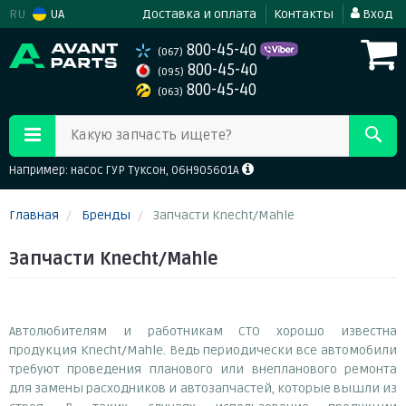
RU
UA
Доставка и оплата
Контакты
Вход
800-45-40
(067)
800-45-40
(095)
800-45-40
(063)
Какую запчасть ищете?
Например: насос ГУР Туксон, 06H905601A
Главная
Бренды
Запчасти Knecht/Mahle
Запчасти Knecht/Mahle
Автолюбителям и работникам СТО хорошо известна
продукция Knecht/Mahle. Ведь периодически все автомобили
требуют проведения планового или внепланового ремонта
для замены расходников и автозапчастей, которые вышли из