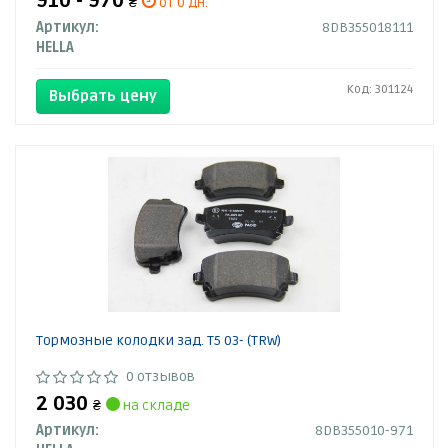
910 - 970
₴
от 0 дн.
Артикул:
8DB355018111
HELLA
Код: 301124
Выбрать цену
Тормозные колодки зад. T5 03- (TRW)
0 отзывов
2 030
₴
на складе
Артикул:
8DB355010-971