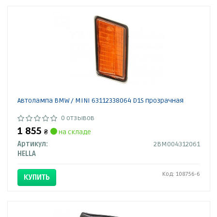
Автолампа BMW / MINI 63112338064 D1S прозрачная
0 отзывов
1 855
₴
на складе
Артикул:
2BM004312061
HELLA
Код: 108756-6
КУПИТЬ