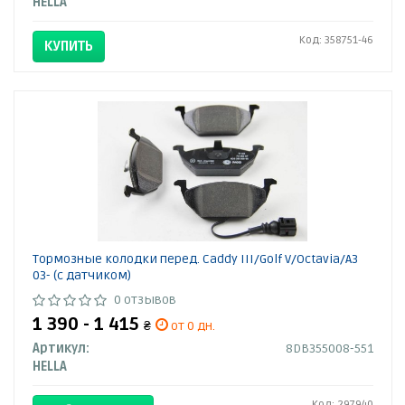
HELLA
Код: 358751-46
КУПИТЬ
Тормозные колодки перед. Caddy III/Golf V/Octavia/A3
03- (с датчиком)
0 отзывов
1 390 - 1 415
₴
от 0 дн.
Артикул:
8DB355008-551
HELLA
Код: 297940