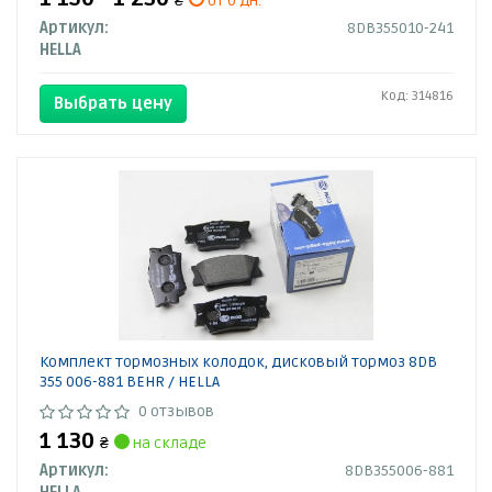
₴
от 0 дн.
Артикул:
8DB355010-241
HELLA
Код: 314816
Выбрать цену
Комплект тормозных колодок, дисковый тормоз 8DB
355 006-881 BEHR / HELLA
0 отзывов
1 130
₴
на складе
Артикул:
8DB355006-881