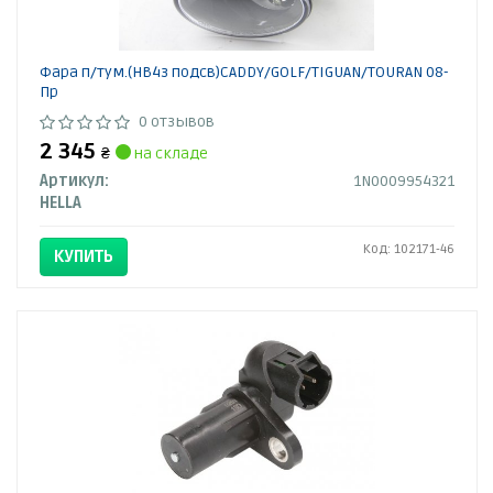
Фара п/тум.(HB4з подсв)CADDY/GOLF/TIGUAN/TOURAN 08-
Пр
0 отзывов
2 345
₴
на складе
Артикул:
1N0009954321
HELLA
Код: 102171-46
КУПИТЬ