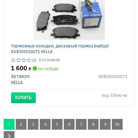
Тормозные колодки, дисковый тормоз (набор)
8DB355010071 HELLA
0 отзывов
1 600
₴
на складе
Артикул:
8DB355010071
HELLA
Код: 578343-46
КУПИТЬ
1
2
3
4
5
6
7
8
9
10