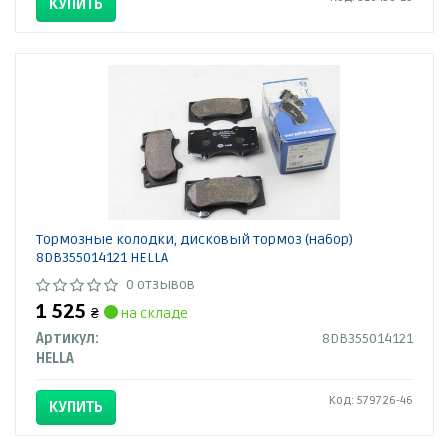
КУПИТЬ
Тормозные колодки, дисковый тормоз (набор)
8DB355014121 HELLA
0 отзывов
1 525
₴
на складе
Артикул:
8DB355014121
HELLA
Код: 579726-46
КУПИТЬ