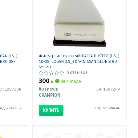
AN (LS_)
Фильтр воздушный DACIA DUSTER (HS_)
DERO 08-
10-18, LOGAN (LS_) 04-|NISSAN BLUEBIRD
SYLPH
0 отзывов
300
₴
на складе
CAF100739P
Артикул:
CAF100724P
CHAMPION
од: 224770-7
Код: 515904-46
КУПИТЬ