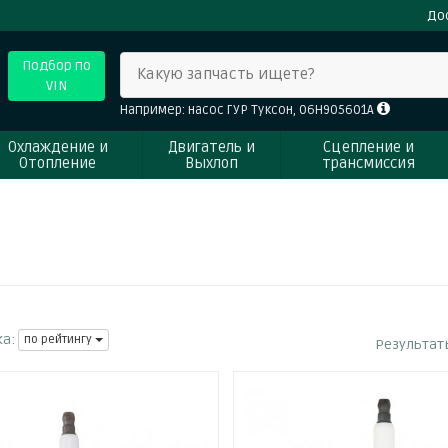
До
Подбор по
Какую запчасть ищете?
VIN
Например: насос ГУР Туксон, 06H905601A
Охлаждение и
Двигатель и
Сцепление и
Отопление
Выхлоп
трансмиссия
а:
по рейтингу
Результат