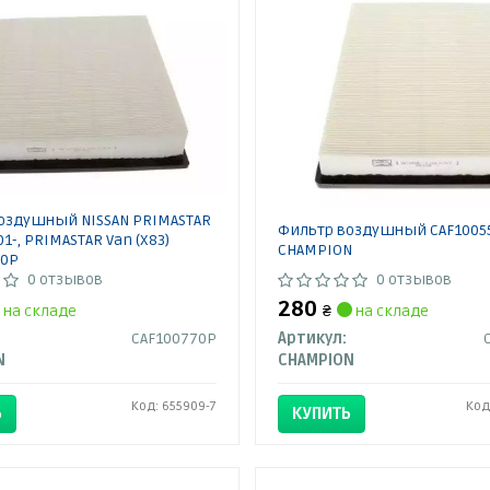
оздушный NISSAN PRIMASTAR
Фильтр воздушный CAF1005
01-, PRIMASTAR Van (X83)
CHAMPION
70P
0 отзывов
0 отзывов
280
на складе
₴
на складе
CAF100770P
Артикул:
N
CHAMPION
Код: 655909-7
Код
Ь
КУПИТЬ