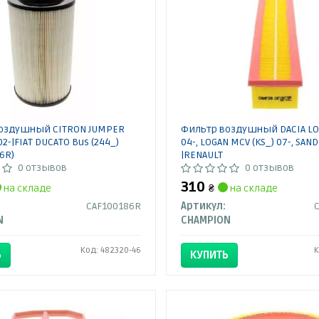
оздушный CITRON JUMPER
Фильтр воздушный DACIA LOG
02-|FIAT DUCATO Bus (244_)
04-, LOGAN MCV (KS_) 07-, SAN
6R)
|RENAULT
0 отзывов
0 отзывов
310
на складе
₴
на складе
CAF100186R
Артикул:
N
CHAMPION
Код: 482320-46
К
Ь
КУПИТЬ