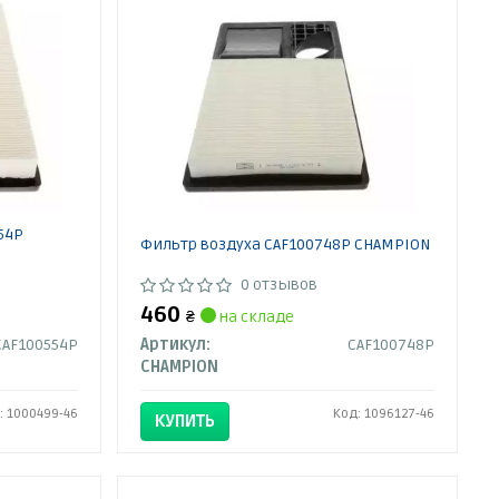
54P
Фильтр воздуха CAF100748P CHAMPION
0 отзывов
460
₴
на складе
CAF100554P
Артикул:
CAF100748P
CHAMPION
: 1000499-46
Код: 1096127-46
КУПИТЬ