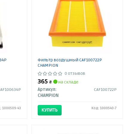
34P
Фильтр воздушный CAF100722P
CHAMPION
0 отзывов
365
₴
на складе
CAF100634P
Артикул:
CAF100722P
CHAMPION
: 1000509-43
Код: 1000540-7
КУПИТЬ