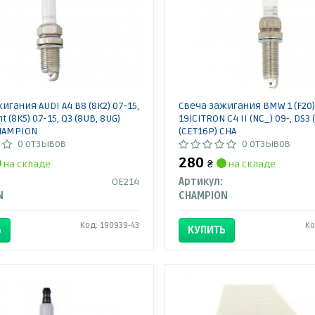
игания AUDI A4 B8 (8K2) 07-15,
Свеча зажигания BMW 1 (F20)
t (8K5) 07-15, Q3 (8UB, 8UG)
19|CITRON C4 II (NC_) 09-, DS3 
CHAMPION
(CET16P) CHA
0 отзывов
0 отзывов
280
на складе
₴
на складе
OE214
Артикул:
N
CHAMPION
Код: 190939-43
Ко
Ь
КУПИТЬ