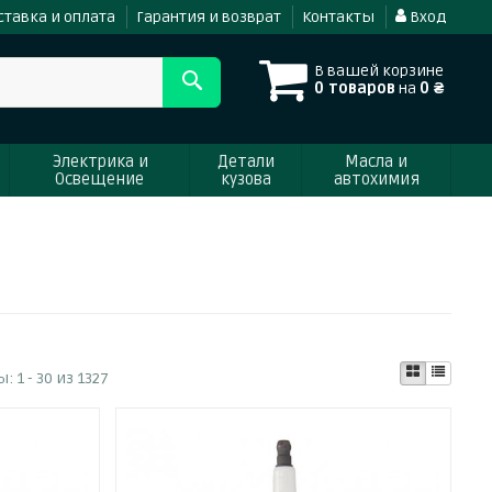
ставка и оплата
Гарантия и возврат
Контакты
Вход
В вашей корзине
0 товаров
на
0 ₴
Электрика и
Детали
Масла и
Освещение
кузова
автохимия
ы:
1 - 30 из 1327