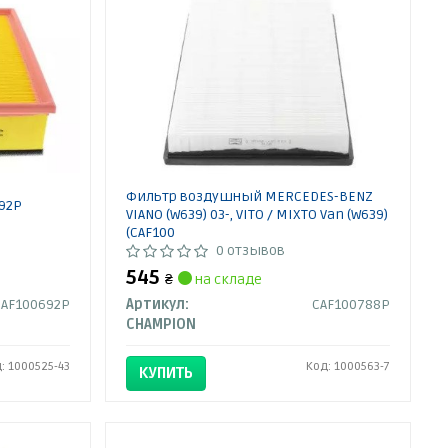
Фильтр воздушный MERCEDES-BENZ
92P
VIANO (W639) 03-, VITO / MIXTO Van (W639)
(CAF100
0 отзывов
545
₴
на складе
CAF100692P
Артикул:
CAF100788P
CHAMPION
: 1000525-43
Код: 1000563-7
КУПИТЬ