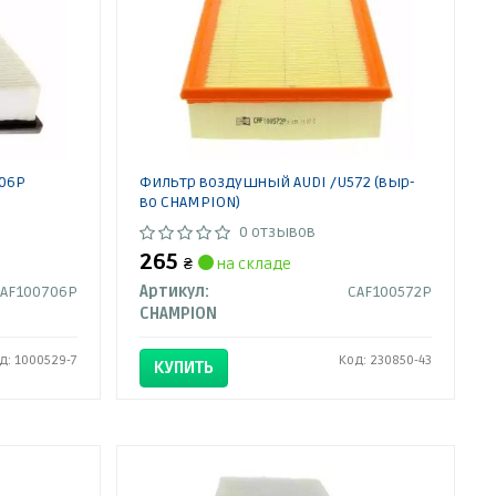
06P
Фильтр воздушный AUDI /U572 (выр-
во CHAMPION)
0 отзывов
265
₴
на складе
CAF100706P
Артикул:
CAF100572P
CHAMPION
д: 1000529-7
Код: 230850-43
КУПИТЬ