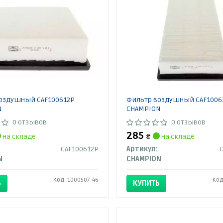
оздушный CAF100612P
Фильтр воздушный CAF1006
N
CHAMPION
0 отзывов
0 отзывов
285
на складе
₴
на складе
CAF100612P
Артикул:
N
CHAMPION
Код: 1000507-46
Код
Ь
КУПИТЬ