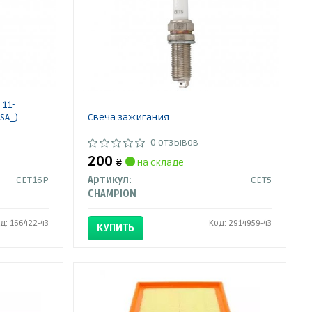
 11-
(SA_)
Свеча зажигания
0 отзывов
200
₴
на складе
CET16P
Артикул:
CET5
CHAMPION
д: 166422-43
Код: 2914959-43
КУПИТЬ