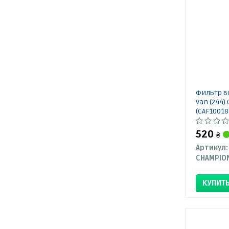
Фильтр в
Van (244) 
(CAF10018
520
₴
Артикул:
CHAMPIO
КУПИТ