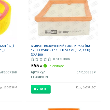
AN (LS_)
Фильтр воздушный FORD B-MAX (JK)
1_)
12-, ECOSPORT 11-, FIESTA VI (CB1, CCN)
(CAF100
0 отзывов
355
₴
на складе
CAF100716R
Артикул:
CAF100888P
CHAMPION
д: 1000538-7
Код: 1453711-7
КУПИТЬ