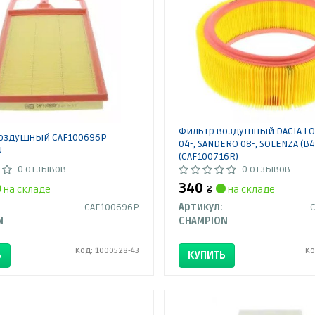
Фильтр воздушный DACIA LOG
оздушный CAF100696P
04-, SANDERO 08-, SOLENZA (B4
N
(CAF100716R)
0 отзывов
0 отзывов
340
на складе
₴
на складе
CAF100696P
Артикул:
N
CHAMPION
Код: 1000528-43
Ко
Ь
КУПИТЬ