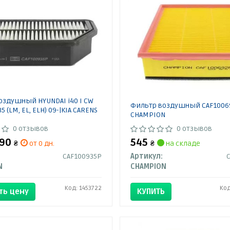
оздушный HYUNDAI i40 I CW
Фильтр воздушный CAF1006
x35 (LM, EL, ELH) 09-|KIA CARENS
CHAMPION
0 отзывов
0 отзывов
390
545
₴
от 0 дн.
₴
на складе
CAF100935P
Артикул:
N
CHAMPION
Код: 1453722
Код
ть цену
КУПИТЬ