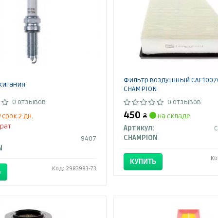
Фильтр воздушный CAF1007
жигания
CHAMPION
0 отзывов
0 отзывов
450
срок 2 дн.
₴
на складе
рат
Артикул:
CHAMPION
9407
N
Ко
КУПИТЬ
Код: 2983983-73
Ь