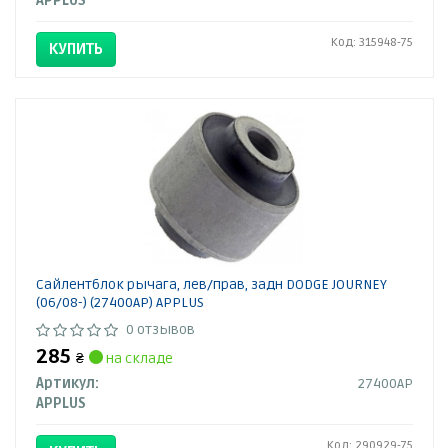
APPLUS
Код: 315948-75
КУПИТЬ
Сайлентблок рычага, лев/прав, задн DODGE JOURNEY
(06/08-) (27400AP) APPLUS
0 отзывов
285
₴
на складе
Артикул:
27400AP
APPLUS
Код: 290929-75