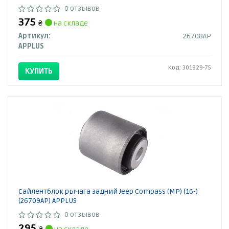
0 отзывов
375
₴
на складе
Артикул:
26708AP
APPLUS
Код: 301929-75
КУПИТЬ
Сайлентблок рычага задний Jeep Compass (MP) (16-)
(26709AP) APPLUS
0 отзывов
295