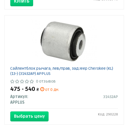
КУПИТЬ
Сайлентблок рычага, лев/прав, зад Jeep Cherokee (KL)
(13-) (31432AP) APPLUS
0 отзывов
475 - 540
₴
от 0 дн.
Артикул:
31432AP
APPLUS
Код: 290228
Выбрать цену