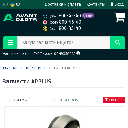
RU
UA
Доставка и оплата
Контакты
Вход
800-45-40
(067)
800-45-40
(095)
800-45-40
(063)
Какую запчасть ищете?
Например: насос ГУР Туксон, 06H905601A
Главная
Бренды
Запчасти APPLUS
Запчасти APPLUS
1 - 30 из 3435
по рейтингу
Фильтры