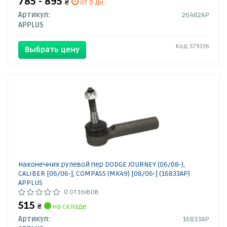
785 - 895
₴
от 0 дн.
Артикул:
26482AP
APPLUS
Код: 579336
Выбрать цену
Наконечник рулевой пер DODGE JOURNEY (06/08-),
CALIBER [06/06-], COMPASS (MK49) [08/06-] (16833AP)
APPLUS
0 отзывов
515
₴
на складе
Артикул:
16833AP