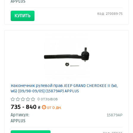
APPLUS
Код: 270089-75
КУПИТЬ
Наконечник рулевой прав JEEP GRAND CHEROKEE II (WJ,
WG) [09/98-09/05] (15879AP) APPLUS
0 отзывов
735 - 840
₴
от 0 дн.
Артикул:
15879AP
APPLUS