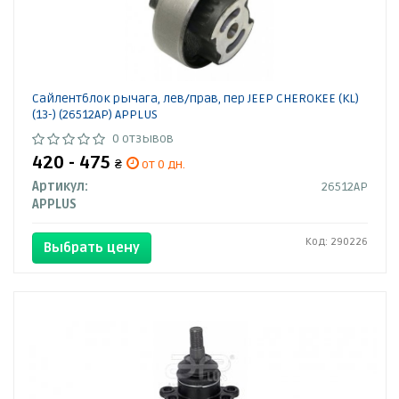
Сайлентблок рычага, лев/прав, пер JEEP CHEROKEE (KL)
(13-) (26512AP) APPLUS
0 отзывов
420 - 475
₴
от 0 дн.
Артикул:
26512AP
APPLUS
Код: 290226
Выбрать цену