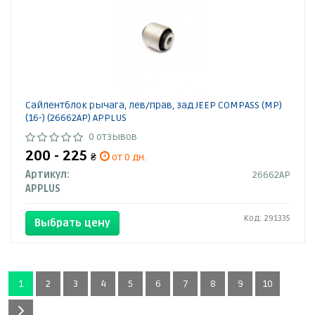
Сайлентблок рычага, лев/прав, зад JEEP COMPASS (MP)
(16-) (26662AP) APPLUS
0 отзывов
200 - 225
₴
от 0 дн.
Артикул:
26662AP
APPLUS
Код: 291335
Выбрать цену
1
2
3
4
5
6
7
8
9
10