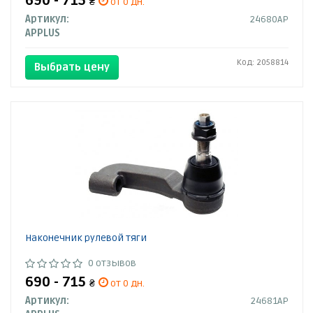
690 - 715
₴
от 0 дн.
Артикул:
24680AP
APPLUS
Код: 2058814
Выбрать цену
Наконечник рулевой тяги
0 отзывов
690 - 715
₴
от 0 дн.
Артикул:
24681AP