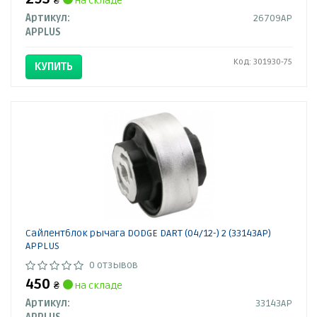
₴
на складе
Артикул:
26709AP
APPLUS
Код: 301930-75
КУПИТЬ
Сайлентблок рычага DODGE DART (04/12-) 2 (33143AP)
APPLUS
0 отзывов
450
₴
на складе
Артикул:
33143AP