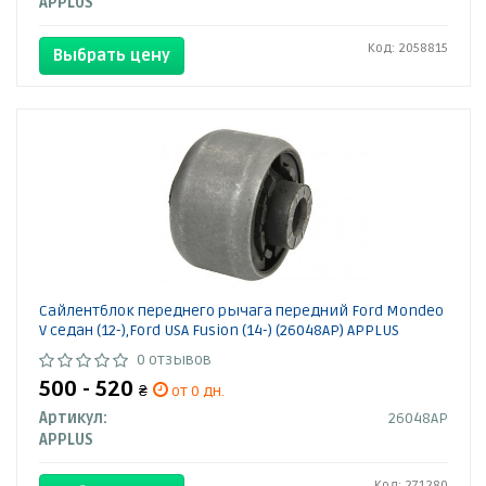
APPLUS
Код: 2058815
Выбрать цену
Сайлентблок переднего рычага передний Ford Mondeo
V седан (12-),Ford USA Fusion (14-) (26048AP) APPLUS
0 отзывов
500 - 520
₴
от 0 дн.
Артикул:
26048AP
APPLUS
Код: 271280