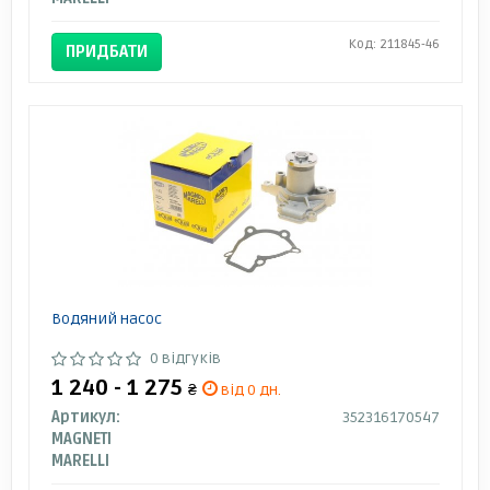
Код: 211845-46
ПРИДБАТИ
Водяний насос
0 відгуків
1 240 - 1 275
₴
від 0 дн.
Артикул:
352316170547
MAGNETI
MARELLI