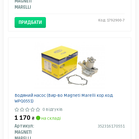
MAGNETI
MARELLI
Код: 1792900-7
ПРИДБАТИ
Водяний насос (Вир-во Magneti Marelli кор.код.
WPQ0551)
0 відгуків
1 170
₴
на складі
Артикул:
352316170551
MAGNETI
MARELLI