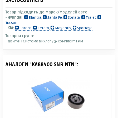
ЗАСТОСОВНІСТЬ
Товар підходить до марок/моделей авто :
-
Hyundai:
Elantra
,
Santa Fe
,
Sonata
,
Trajet
,
Tucson
-
KIA:
Carens
,
Cerato
,
Magentis
,
Sportage
Товарна група:
- Двигун і Система вихлопу
Комплект ГРМ
АНАЛОГИ "KA88400 SNR NTN":