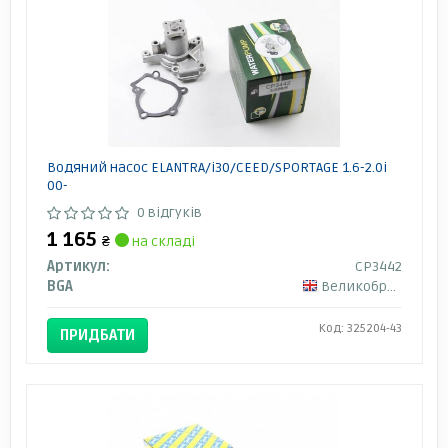
Водяний насос ELANTRA/i30/CEED/SPORTAGE 1.6-2.0i
00-
0 відгуків
1 165
₴
на складі
Артикул:
CP3442
BGA
Великобританія
Код: 325204-43
ПРИДБАТИ