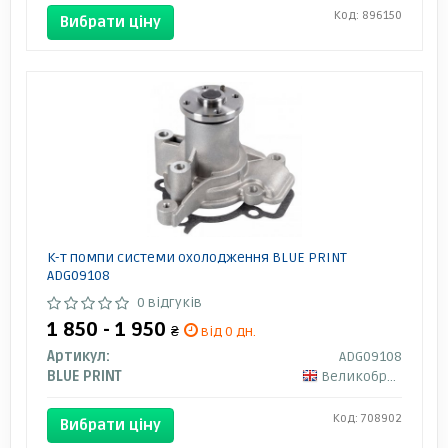
Код: 896150
Вибрати ціну
К-т помпи системи охолодження BLUE PRINT
ADG09108
0 відгуків
1 850 - 1 950
₴
від 0 дн.
Артикул:
ADG09108
BLUE PRINT
Великобританія
Код: 708902
Вибрати ціну