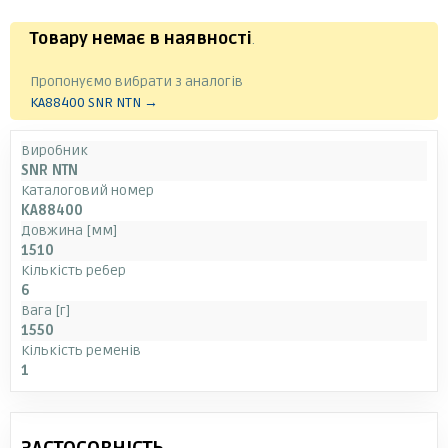
Товару немає в наявності
.
Пропонуємо вибрати з аналогів
KA88400 SNR NTN →
Виробник
SNR NTN
Каталоговий номер
KA88400
Довжина [мм]
1510
Кількість ребер
6
Вага [г]
1550
Кількість ременів
1