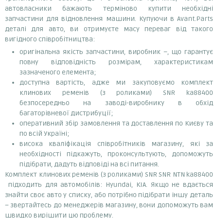
автовласники бажають терміново купити необхідні
запчастини для відновлення машини. Купуючи в Avant.Parts
деталі для авто, ви отримуєте масу переваг від такого
вигідного співробітництва:
оригінальна якість запчастини, виробник –, що гарантує
повну відповідність розмірам, характеристикам
зазначеного елемента;
доступна вартість, адже ми закуповуємо комплект
клинових ременів (з роликами) SNR ka88400
безпосередньо на заводі-виробнику в обхід
багаторівневої дистрибуції;
оперативний збір замовлення та доставлення по Києву та
по всій Україні;
висока кваліфікація співробітників магазину, які за
необхідності підкажуть, проконсультують, допоможуть
підібрати, дадуть відповіді на всі питання.
Комплект клинових ременів (з роликами) SNR SNR NTN ka88400
підходить для автомобілів: Hyundai, KIA. Якщо не вдається
знайти своє авто у списку, або потрібно підібрати іншу деталь
– звертайтесь до менеджерів магазину, вони допоможуть вам
швидко вирішити цю проблему.