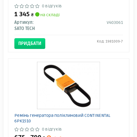
0 відгуків
1 345
₴
на складі
Артикул:
V403061
SATO TECH
Код: 1981009-7
ПРИДБАТИ
Ремінь генератора поліклиновий CONTINENTAL
6PK1510
0 відгуків