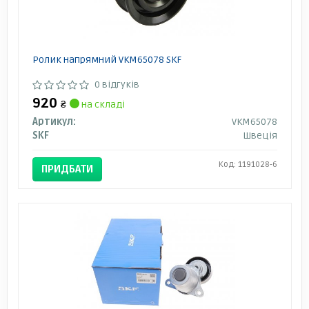
Ролик напрямний VKM65078 SKF
0 відгуків
920
₴
на складі
Артикул:
VKM65078
SKF
Швеція
Код: 1191028-6
ПРИДБАТИ