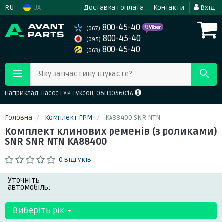
RU
UA
Доставка і оплата
Контакти
Вхід
800-45-40
(067)
800-45-40
(095)
800-45-40
(063)
Яку запчастину шукаєте?
Наприклад: насос ГУР Туксон, 06H905601A
Головна
Комплект ГРМ
KA88400 SNR NTN
Комплект клинових ременів (з роликами)
SNR SNR NTN KA88400
0 відгуків
Уточніть
автомобіль:
Виберіть рік