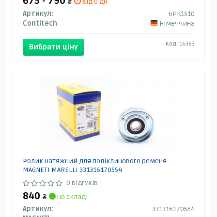
675 - 790
₴
від 0 дн.
Артикул:
6PK1510
Contitech
Німеччина
Код: 16363
Вибрати ціну
Ролик натяжний для поліклинового ременя
MAGNETI MARELLI 331316170554
0 відгуків
840
₴
на складі
Артикул:
331316170554