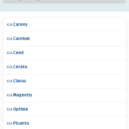
KIA
Carens
KIA
Carnival
KIA
Ceed
KIA
Cerato
KIA
Clarus
KIA
Magentis
KIA
Optima
KIA
Picanto