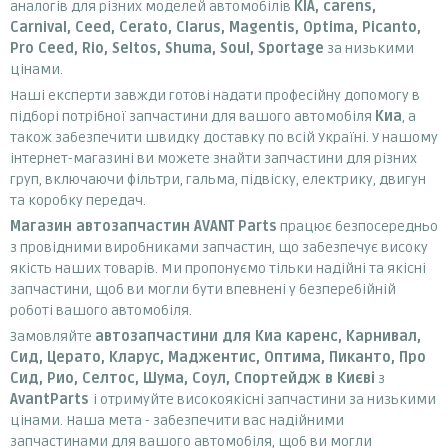
аналогів для різних моделей автомобілів
KIA, carens,
Carnival, Ceed, Cerato, Clarus, Magentis, Optima, Picanto,
Pro Ceed, Rio, Seltos, Shuma, Soul, Sportage
за низькими
цінами.
Наші експерти завжди готові надати професійну допомогу в
підборі потрібної запчастини для вашого автомобіля
Киа
, а
також забезпечити швидку доставку по всій Україні. У нашому
інтернет-магазині ви можете знайти запчастини для різних
груп, включаючи фільтри, гальма, підвіску, електрику, двигун
та коробку передач.
Магазин автозапчастин AVANT Parts
працює безпосередньо
з провідними виробниками запчастин, що забезпечує високу
якість наших товарів. Ми пропонуємо тільки надійні та якісні
запчастини, щоб ви могли бути впевнені у безперебійній
роботі вашого автомобіля.
Замовляйте
автозапчастини для Киа каренс, Карнивал,
Сид, Церато, Кларус, Маджентис, Оптима, Пиканто, Про
Сид, Рио, Селтос, Шума, Соул, Cпортейдж в Києві
з
AvantParts
і отримуйте високоякісні запчастини за низькими
цінами. Наша мета - забезпечити вас надійними
запчастинами для вашого автомобіля, щоб ви могли