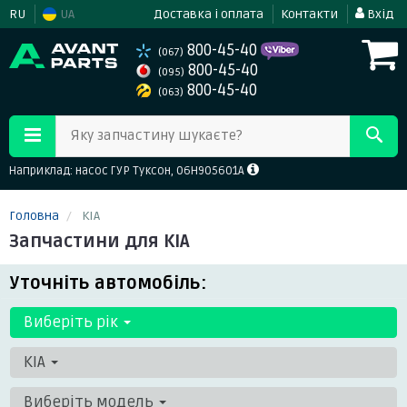
RU
UA
Доставка і оплата
Контакти
Вхід
800-45-40
(067)
800-45-40
(095)
800-45-40
(063)
Яку запчастину шукаєте?
Наприклад: насос ГУР Туксон, 06H905601A
Головна
KIA
Запчастини для KIA
Уточніть автомобіль:
Виберіть рік
KIA
Виберіть модель