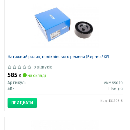
Натяжний ролик, поліклінового ременя (Вир-во SKF)
0 відгуків
585
₴
на складі
Артикул:
VKM65019
SKF
Швеція
Код: 131706-6
ПРИДБАТИ