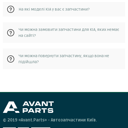
На сайті avantparts.com.ua ви можете знайти широкий
На які моделі KIA у вас є запчастини?
асортимент автозапчастин для автомобілів KIA. Зокрема,
ви зможете знайти запчастини для двигунів, ходової,
кузова та електрики.
На сайті avantparts.com.ua ви можете знайти запчастини
Чи можна замовити запчастини для KIA, яких немає
для KIA, для таких моделей carens, Carnival, Ceed, Cerato,
на сайті?
Clarus, Magentis, Optima, Picanto, Pro Ceed, Rio, Seltos,
Shuma, Soul, Sportage, і популярні бренди автозапчастин
на киа victor reinz, bosch, mann, denso, meat&doria.
Так, ви можете замовити запчастину для KIA, якої немає
Чи можна повернути запчастину, якщо вона не
на сайті avantparts.com.ua. Для цього вам потрібно
підійшла?
зв'язатися з нашою службою підтримки клієнтів, і ми
допоможемо вам знайти потрібну запчастину.
Якщо ви отримали запчастину, яка не підходить для
вашого автомобіля або має дефект, ви можете повернути
її нашому магазину. Для цього вам потрібно зв'язатися з
нашою службою підтримки клієнтів протягом 14 днів з
дати отримання замовлення і отримати від нас інструкції
щодо повернення товару.
© 2019 «Avant.Parts» - Автозапчастини Київ.