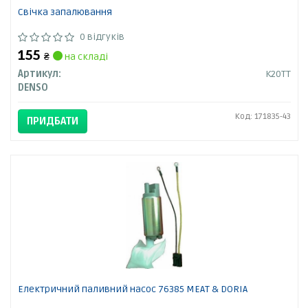
Свічка запалювання
0 відгуків
155
₴
на складі
Артикул:
K20TT
DENSO
Код: 171835-43
ПРИДБАТИ
Електричний паливний насос 76385 MEAT & DORIA