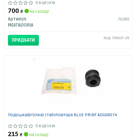
0 відгуків
700
₴
на складі
Артикул:
76385
MEAT&DORIA
Код: 789537-20
ПРИДБАТИ
Подушка(втулка) стабілізатора BLUE PRINT ADG08074
0 відгуків
215
₴
на складі