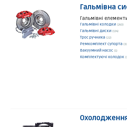
Гальмівна с
Гальмівні елемент
Гальмівні колодки
(260)
Гальмівні диски
(134)
Трос ручника
(22)
Ремкомплект супорта
(3)
Вакуумний насос
(1)
Комплектуючі колодок
(
Охолодження