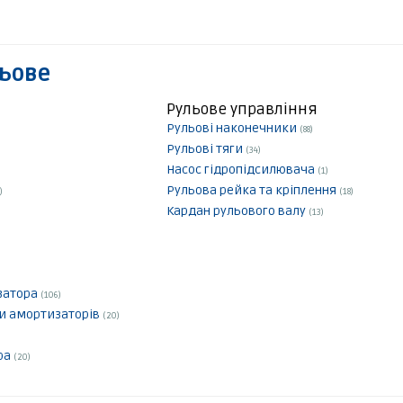
льове
Рульове управління
Рульові наконечники
(88)
Рульові тяги
(34)
Насос гідропідсилювача
(1)
Рульова рейка та кріплення
)
(18)
Кардан рульового валу
(13)
ізатора
(106)
ки амортизаторів
(20)
ра
(20)