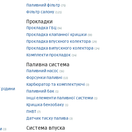
Паливний фільтр
(75)
Фільтр салону
(121)
Прокладки
Прокладка ГБЦ
(54)
Прокладка клапанної кришки
(59)
Прокладка впускного колектора
(29)
Прокладка випускного колектора
(24)
Комплекти прокладок
(14)
Паливна система
Паливний насос
(16)
Форсунки паливні
(13)
Карбюратор та комплектуючі
(3)
 рідини
Паливний бак
(1)
Інші елементи паливної системи
(1)
Кришка бензобаку
(1)
ПНВТ
(7)
Датчик тиску палива
(3)
Система впуска
ки
(3)