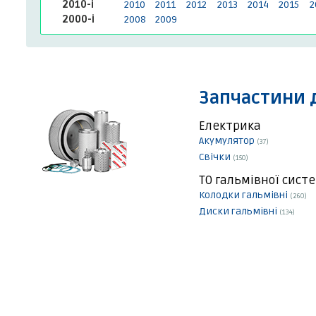
2010-і
2010
2011
2012
2013
2014
2015
2
2000-і
2008
2009
Запчастини 
Електрика
Акумулятор
(37)
Свічки
(150)
ТО гальмівної сист
Колодки гальмівні
(260)
Диски гальмівні
(134)