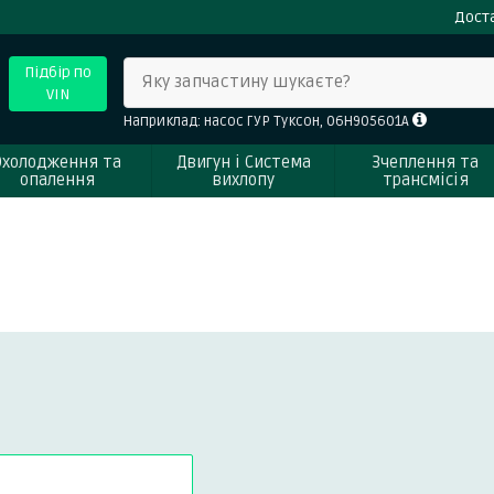
Доста
Підбір по
Яку запчастину шукаєте?
VIN
Наприклад: насос ГУР Туксон, 06H905601A
Охолодження та
Двигун і Система
Зчеплення та
опалення
вихлопу
трансмісія