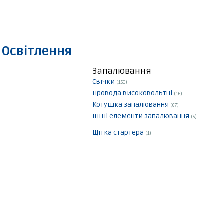
 Освітлення
Запалювання
Свічки
(150)
Провода високовольтні
(16)
Котушка запалювання
(67)
Інші елементи запалювання
(6)
Щітка стартера
(1)