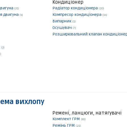
Кондиціонер
двигуна
Радіатор кондиціонера
(31)
(20)
я двигуна
Компресор кондиціонера
(4)
(14)
Випарник
(1)
Осушувач
(7)
Розширювальний клапан кондиціоне
к
(3)
)
тема вихлопу
Ремені, ланцюги, натягувачі
Комплект ГРМ
(50)
Ремінь ГРМ
(21)