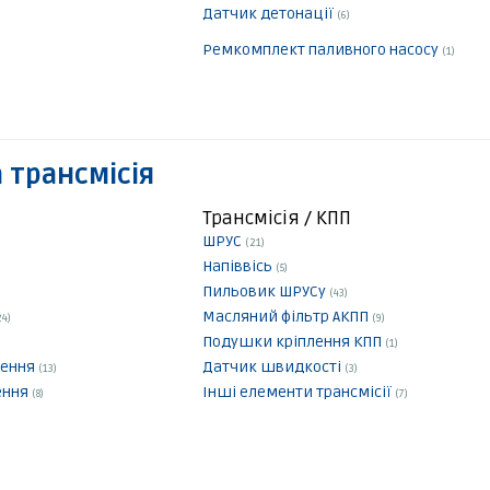
Датчик детонації
(6)
Ремкомплект паливного насосу
(1)
 трансмісія
Трансмісія / КПП
ШРУС
(21)
Напіввісь
(5)
Пильовик ШРУСу
(43)
Масляний фільтр АКПП
24)
(9)
Подушки кріплення КПП
(1)
лення
Датчик швидкості
(13)
(3)
ення
Інші елементи трансмісії
(8)
(7)