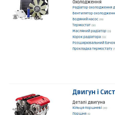
Охолодження
Радіатор охолодження 
Вентилятор охолодженн
Водяний насос
(99)
Термостат
(50)
Масляний радіатор
(15)
Корок радіатора
(11)
Розширювальний бачо
Прокладка термостату
(7
Двигун і Сис
Деталі двигуна
Кільця поршневі
(30)
Поршня
(6)