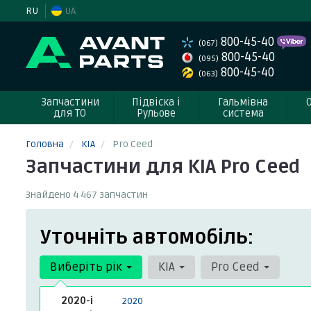
RU
UA
800-45-40
(067)
800-45-40
(095)
800-45-40
(063)
Запчастини
Підвіска і
Гальмівна
для ТО
Рульове
система
Головна
KIA
Pro Ceed
Запчастини для KIA Pro Ceed
Знайдено 4 467 запчастин
Уточніть автомобіль:
Виберіть рік
KIA
Pro Ceed
2020-і
2020