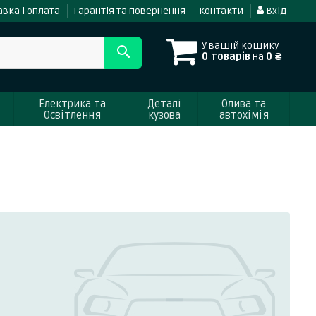
вка і оплата
Гарантія та повернення
Контакти
Вхід
У вашій кошику
0 товарів
на
0 ₴
Електрика та
Деталі
Олива та
Освітлення
кузова
автохімія