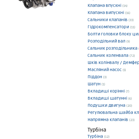
Клапана впускні
(14)
Клапана випускні
(16)
Сальники клапанів
(33)
Гідрокомпенсатори
(11)
Болти головки блоку ци
Розподільний вал
(9)
Сальник розподільника
Сальник коленвала
(72)
Шків колінвалу / Демфе
Масляний насос
(5)
Піддон
(3)
Шатун
(1)
Вкладиші корінні
(7)
Вкладиші шатунні
(6)
Подушки двигуна
(20)
Регулювальна шайба кл
Напрямна клапанів
(23)
Турбіна
Турбіна
(12)