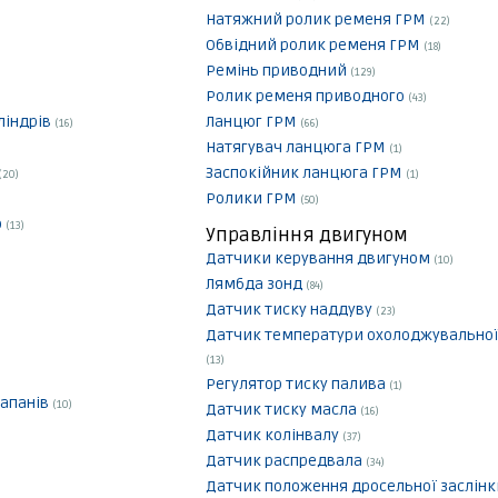
Натяжний ролик ременя ГРМ
(22)
Обвідний ролик ременя ГРМ
(18)
Ремінь приводний
(129)
Ролик ременя приводного
(43)
ліндрів
Ланцюг ГРМ
(16)
(66)
Натягувач ланцюга ГРМ
(1)
Заспокійник ланцюга ГРМ
(20)
(1)
Ролики ГРМ
(50)
р
(13)
Управління двигуном
Датчики керування двигуном
(10)
Лямбда зонд
(84)
Датчик тиску наддуву
(23)
Датчик температури охолоджувальної
(13)
Регулятор тиску палива
(1)
апанів
(10)
Датчик тиску масла
(16)
Датчик колінвалу
(37)
Датчик распредвала
(34)
Датчик положення дросельної заслін