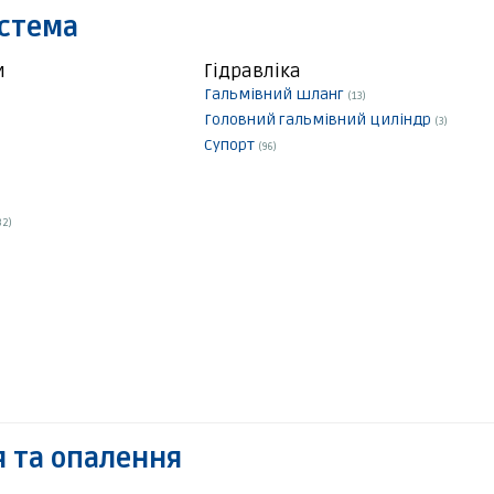
истема
и
Гідравліка
Гальмівний шланг
(13)
Головний гальмівний циліндр
(3)
Супорт
(96)
32)
 та опалення