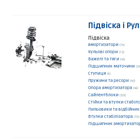
Підвіска і Ру
Підвіска
Амортизатори
(74)
Кульові опори
(72)
Важелі та тяги
(45)
Підшипник маточини
(39
Ступиця
(6)
Пружини та ресори
(40)
Опора амортизатора
(46)
Сайлентблоки
(153)
Стійки та втулки стабіл
Пильовики та відбійни
Втулки стабілізатора
(70)
Підшипник амортизато