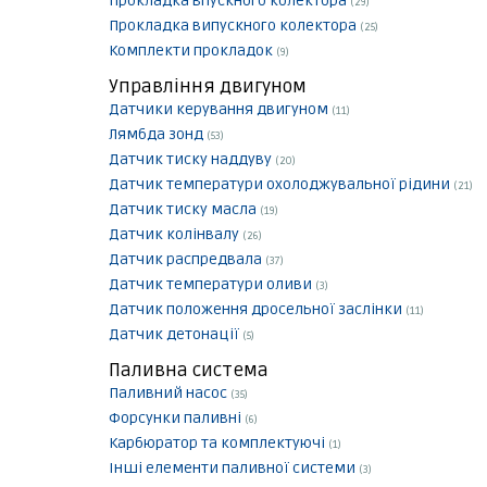
Прокладка впускного колектора
(29)
Прокладка випускного колектора
(25)
Комплекти прокладок
(9)
Управління двигуном
Датчики керування двигуном
(11)
Лямбда зонд
(53)
Датчик тиску наддуву
(20)
Датчик температури охолоджувальної рідини
(21)
Датчик тиску масла
(19)
Датчик колінвалу
(26)
Датчик распредвала
(37)
Датчик температури оливи
(3)
Датчик положення дросельної заслінки
(11)
Датчик детонації
(5)
Паливна система
Паливний насос
(35)
Форсунки паливні
(6)
Карбюратор та комплектуючі
(1)
Інші елементи паливної системи
(3)