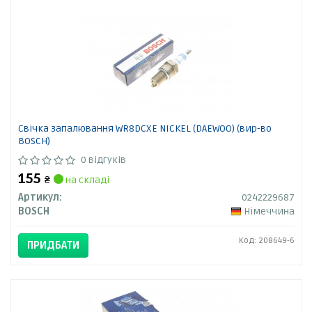
Свічка запалювання WR8DCXE NICKEL (DAEWOO) (вир-во
BOSCH)
0 відгуків
155
₴
на складі
Артикул:
0242229687
BOSCH
Німеччина
Код: 208649-6
ПРИДБАТИ