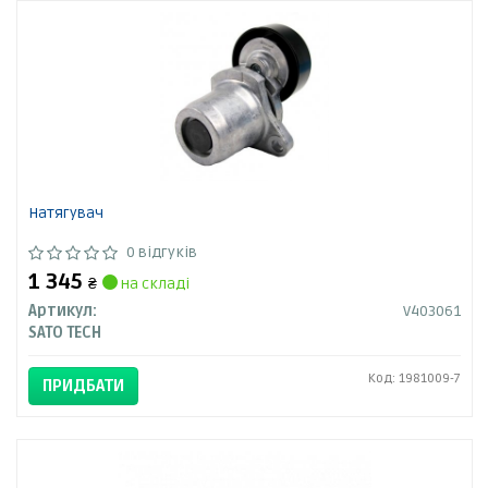
Натягувач
0 відгуків
1 345
₴
на складі
Артикул:
V403061
SATO TECH
Код: 1981009-7
ПРИДБАТИ