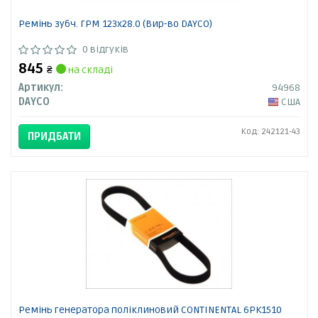
Ремінь зубч. ГРМ 123x28.0 (Вир-во DAYCO)
0 відгуків
845
₴
на складі
Артикул:
94968
DAYCO
США
Код: 242121-43
ПРИДБАТИ
Ремінь генератора поліклиновий CONTINENTAL 6PK1510