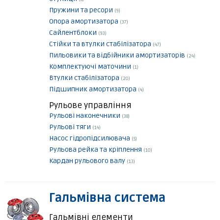
Пружини та ресори
(9)
Опора амортизатора
(37)
Сайлентблоки
(93)
Стійки та втулки стабілізатора
(47)
Пильовики та відбійники амортизаторів
(24)
Комплектуючі маточини
(1)
Втулки стабілізатора
(20)
Підшипник амортизатора
(4)
Рульове управління
Рульові наконечники
(38)
Рульові тяги
(14)
Насос гідропідсилювача
(5)
Рульова рейка та кріплення
(10)
Кардан рульового валу
(13)
Гальмівна система
Гальмівні елементи