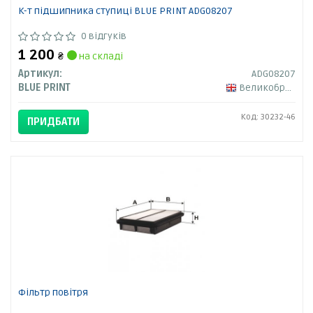
К-т підшипника ступиці BLUE PRINT ADG08207
0 відгуків
1 200
₴
на складі
Артикул:
ADG08207
BLUE PRINT
Великобританія
Код: 30232-46
ПРИДБАТИ
Фільтр повітря