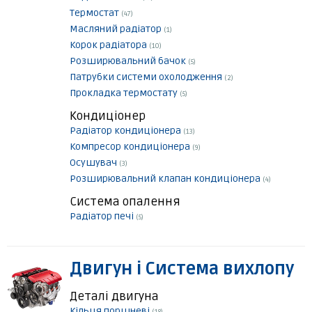
Термостат
(47)
Масляний радіатор
(1)
Корок радіатора
(10)
Розширювальний бачок
(5)
Патрубки системи охолодження
(2)
Прокладка термостату
(5)
Кондиціонер
Радіатор кондиціонера
(13)
Компресор кондиціонера
(9)
Осушувач
(3)
Розширювальний клапан кондиціонера
(4)
Система опалення
Радіатор печі
(5)
Двигун і Система вихлопу
Деталі двигуна
Кільця поршневі