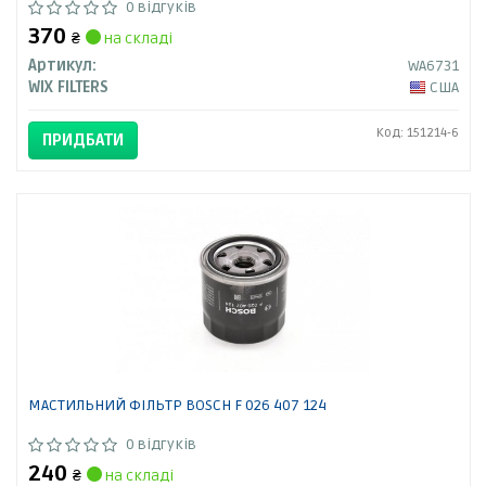
0 відгуків
370
₴
на складі
Артикул:
WA6731
WIX FILTERS
США
Код: 151214-6
ПРИДБАТИ
МАСТИЛЬНИЙ ФІЛЬТР BOSCH F 026 407 124
0 відгуків
240
₴
на складі