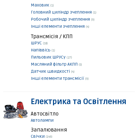
Маховик
(1)
Головний циліндр зчеплення
(1)
Робочий циліндр зчеплення
(9)
Інші елементи зчеплення
(4)
Трансмісія / КПП
ШРУС
(18)
Напіввісь
(1)
Пильовик ШРУСу
(27)
Масляний фільтр АКПП
(5)
Датчик швидкості
(4)
Інші елементи трансмісії
(9)
Електрика та Освітлення
Автосвітло
Автолампи
Запалювання
Свічки
(149)