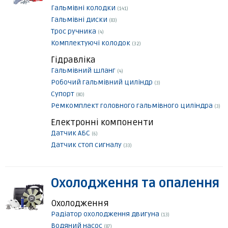
Гальмівні колодки
(141)
Гальмівні диски
(83)
Трос ручника
(4)
Комплектуючі колодок
(32)
Гідравліка
Гальмівний шланг
(4)
Робочий гальмівний циліндр
(3)
Супорт
(80)
Ремкомплект головного гальмівного циліндра
(3)
Електронні компоненти
Датчик АБС
(6)
Датчик стоп сигналу
(33)
Охолодження та опалення
Охолодження
Радіатор охолодження двигуна
(13)
Водяний насос
(87)