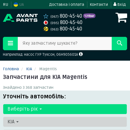
RU
UA
Доставка і оплата
Контакти
Вхід
800-45-40
(067)
800-45-40
(095)
800-45-40
(063)
Яку запчастину шукаєте?
Наприклад: насос ГУР Туксон, 06H905601A
Головна
KIA
Magentis
Запчастини для KIA Magentis
Знайдено 3 368 запчастин
Уточніть автомобіль:
Виберіть рік
KIA