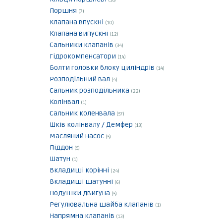
(18)
Поршня
(7)
Клапана впускні
(10)
Клапана випускні
(12)
Сальники клапанів
(34)
Гідрокомпенсатори
(14)
Болти головки блоку циліндрів
(14)
Розподільний вал
(4)
Сальник розподільника
(22)
Колінвал
(1)
Сальник коленвала
(57)
Шків колінвалу / Демфер
(13)
Масляний насос
(5)
Піддон
(5)
Шатун
(1)
Вкладиші корінні
(24)
Вкладиші шатунні
(6)
Подушки двигуна
(5)
Регулювальна шайба клапанів
(1)
Напрямна клапанів
(13)