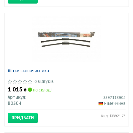
Щітки склоочисника
0 відгуків
1 015
₴
на складі
Артикул:
3397118905
BOSCH
Німеччина
Код: 133921-75
ПРИДБАТИ