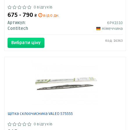
0 відгуків
675 - 790
₴
від 0 дн.
Артикул:
6PK1510
Contitech
Німеччина
Код: 16363
Вибрати ціну
Щітка склоочисника VALEO 575555
0 відгуків