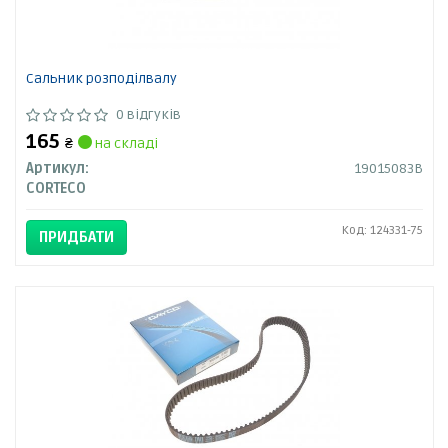
Сальник розподілвалу
0 відгуків
165
₴
на складі
Артикул:
19015083B
CORTECO
Код: 124331-75
ПРИДБАТИ