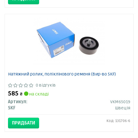
Натяжний ролик, поліклінового ременя (Вир-во SKF)
0 відгуків
585
₴
на складі
Артикул:
VKM65019
SKF
Швеція
Код: 131706-6
ПРИДБАТИ