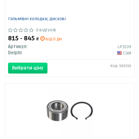
Гальмівні колодки, дискові
0 відгуків
815 - 845
₴
від 0 дн.
Артикул:
LP1539
Delphi
США
Код: 100310
Вибрати ціну