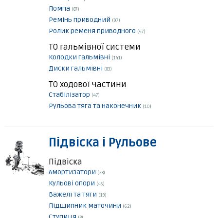
Помпа
(87)
Ремінь приводний
(97)
Ролик ременя приводного
(47)
ТО гальмівної системи
Колодки гальмівні
(141)
Диски гальмівні
(83)
ТО ходової частини
Стабілізатор
(47)
Рульова тяга та наконечник
(10)
Підвіска і Рульове
Підвіска
Амортизатори
(38)
Кульові опори
(46)
Важелі та тяги
(19)
Підшипник маточини
(62)
Ступиця
(8)