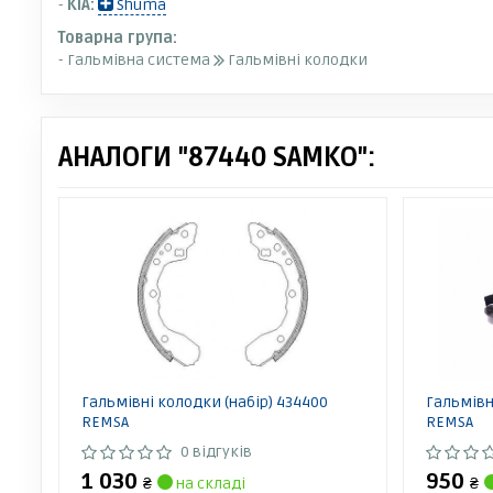
-
KIA:
Shuma
Товарна група:
- Гальмівна система
Гальмівні колодки
АНАЛОГИ "87440 SAMKO":
Гальмівні колодки (набір) 434400
Гальмівн
REMSA
REMSA
0 відгуків
1 030
950
₴
на складі
₴