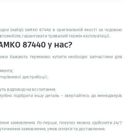
одки (набір) SAMKO 87440 в оригінальній якості за чудовою
автомобіля, гарантувати тривалий термін експлуатації.
SAMKO 87440
у нас?
сники бажають терміново купити необхідні запчастини для
емента;
аторівневої дистрибуції;
ть відповіді на всі питання.
отрібно підібрати іншу деталь – звертайтесь до менеджерів
лення замовлення. По-перше, покупку можна здійснити 24/7
 уточнення замовлення, умов оплати та доставлення.