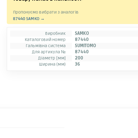
Пропонуємо вибрати з аналогів
87440 SAMKO →
Виробник
SAMKO
Каталоговий номер
87440
Гальмівна система
SUMITOMO
Для артикула №
87440
Діаметр [мм]
200
Ширина (мм)
36