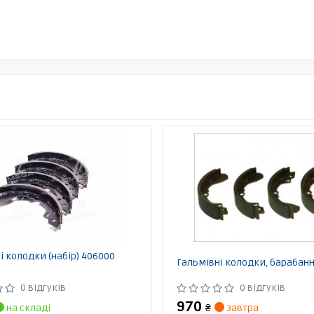
і колодки (набір) 406000
Гальмівні колодки, барабанн
0 відгуків
0 відгуків
970
на складі
₴
завтра