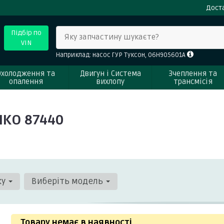
Доста
Підбір по
Яку запчастину шукаєте?
VIN
Наприклад: насос ГУР Туксон, 06H905601A
Охолодження та
Двигун і Система
Зчеплення та
опалення
вихлопу
трансмісія
MKO 87440
ку
Виберіть модель
Товару немає в наявності
.