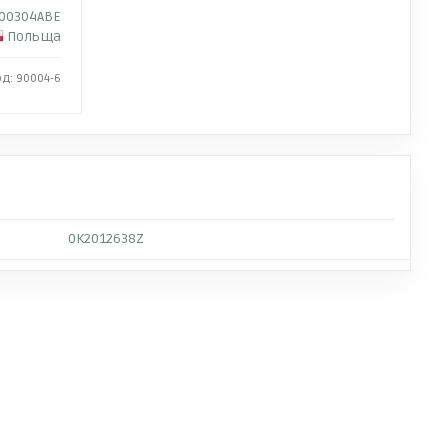
00304ABE
Польща
од: 90004-6
0K2012638Z