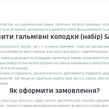
запчастин на українському ринку, пропонує купити гальмівні кол
о по всій Україні, допоможуть відновити повну функціональність 
вити
гальмівні колодки (набір) 
спортного засобу. Це і є основна причина, чому всі автовла
 ви отримуєте масу переваг від такого вигідного співробітництва:
є повну відповідність розмірам, характеристикам зазначеного ел
дки (набір) 87440 безпосередньо на заводі-виробнику в обхід баг
 по всій Україні;
бхідності підкажуть, проконсультують, допоможуть підібрати, даду
мобілів: KIA. Якщо не вдається знайти своє авто у списку, або п
лему.
Як оформити замовлення?
і простіше простого, адже клієнту доступні різні способи оформ
час. У робочі години менеджери неодмінно зв'яжуться з вами для