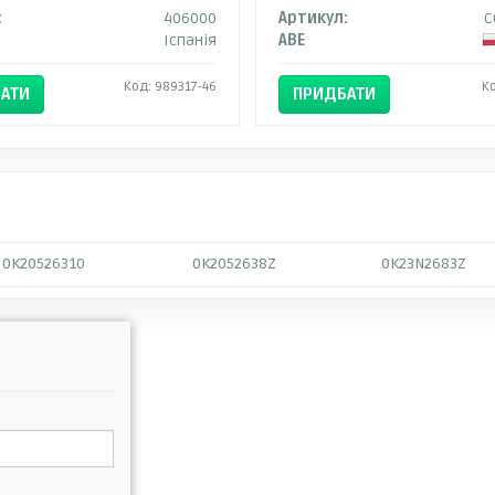
:
406000
Артикул:
C
Іспанія
ABE
Код: 989317-46
К
АТИ
ПРИДБАТИ
0K20526310
0K2052638Z
0K23N2683Z