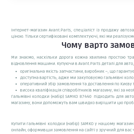
Інтернет-магазин Avant.Parts, спеціаліст із продажу авто
ціною. Тільки сертифіковані комплектуючі, які ми реалізуєм
Чому варто замо
Ми знаємо, наскільки дорога кожна хвилина простою тран
відновлення машини. Купуючи в Avant.Parts деталі для авто,
оригінальна якість запчастини, виробник –, що гаранту
доступна вартість, адже ми закуповуємо гальмівні коло
оперативний збір замовлення та доставлення по Києву та
висока кваліфікація співробітників магазину, які за нео
Гальмівні колодки (набір) SAMKO 87440 підходить для авто
магазину, вони допоможуть вам швидко вирішити цю проб
Купити гальмівні колодки (набір) SAMKO у нашому магазин
онлайн, оформивши замовлення на сайті у зручний для вас 