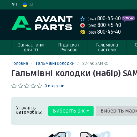
RU
UA
800-45-40
(067)
800-45-40
(095)
800-45-40
(063)
Запчастини
Підвіска і
Гальмівна
для ТО
Рульове
система
Головна
Гальмівні колодки
87440 SAMKO
Гальмівні колодки (набір) SA
0 відгуків
Уточніть
Виберіть рік
Виберіть мар
автомобіль: