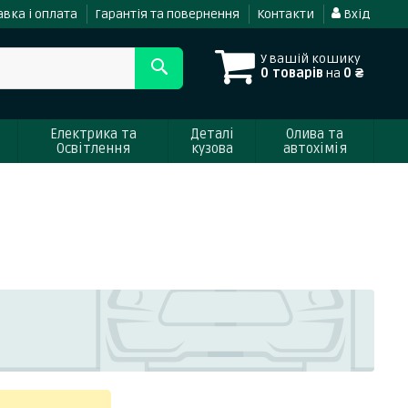
вка і оплата
Гарантія та повернення
Контакти
Вхід
У вашій кошику
0 товарів
на
0 ₴
Електрика та
Деталі
Олива та
Освітлення
кузова
автохімія