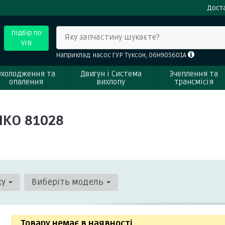
Доста
Підбір по
Яку запчастину шукаєте?
VIN
Наприклад: насос ГУР Туксон, 06H905601A
Охолодження та
Двигун і Система
Зчеплення та
опалення
вихлопу
трансмісія
MKO 81028
ку
Виберіть модель
Товару немає в наявності
.