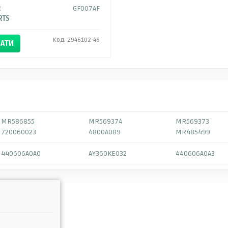
:
GF007AF
RTS
Код: 2946102-46
АТИ
MR586855
MR569374
MR569373
720060023
4800A089
MR485499
440606A0A0
AY360KE032
440606A0A3