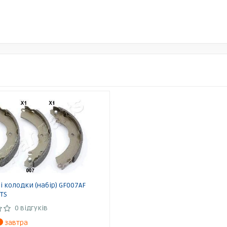
і колодки (набір) GF007AF
TS
0 відгуків
завтра