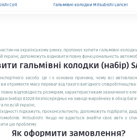
ishi Colt
Гальмівні колодки Mitsubishi Lancer
пчастин на українському ринку, пропонує купити гальмівні колодки 
ій Україні, допоможуть відновити повну функціональність автомоб
вити
гальмівні колодки (набір) 
спортного засобу. Це і є основна причина, чому всі автовла
 ви отримуєте масу переваг від такого вигідного співробітництва:
є повну відповідність розмірам, характеристикам зазначеного ел
дки (набір) 81028 безпосередньо на заводі-виробнику в обхід бага
 по всій Україні;
бхідності підкажуть, проконсультують, допоможуть підібрати, даду
омобілів: Mitsubishi. Якщо не вдається знайти своє авто у спи
ити цю проблему.
Як оформити замовлення?