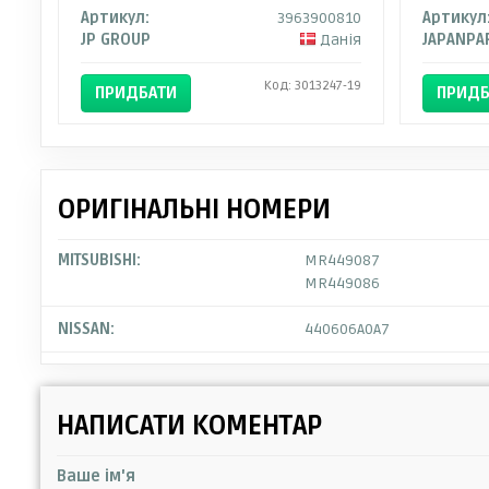
Артикул:
3963900810
Артикул
JP GROUP
Данія
JAPANPA
Код: 3013247-19
ПРИДБАТИ
ПРИДБ
ОРИГІНАЛЬНІ НОМЕРИ
MITSUBISHI:
MR449087
MR449086
NISSAN:
440606A0A7
НАПИСАТИ КОМЕНТАР
Ваше ім'я