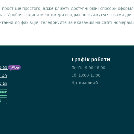
і простіше простого, адже клієнту доступні різні способи оформ
час. У робочі години менеджери неодмінно зв'яжуться з вами для
тання до фахівців, телефонуйте за вказаним на сайті номерами
и
Графік роботи
5-40
Пн-Пт: 9:00-18:00
Сб: 10:00-15:00
5-40
Нд: вихідний
5-40
інок
N