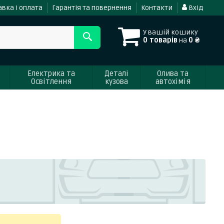
вка і оплата
Гарантія та повернення
Контакти
Вхід
У вашій кошику
0 товарів
на
0 ₴
Електрика та
Деталі
Олива та
Освітлення
кузова
автохімія