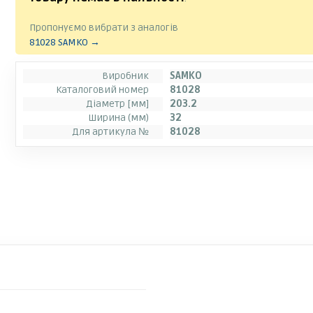
Пропонуємо вибрати з аналогів
81028 SAMKO →
Виробник
SAMKO
Каталоговий номер
81028
Діаметр [мм]
203.2
Ширина (мм)
32
Для артикула №
81028