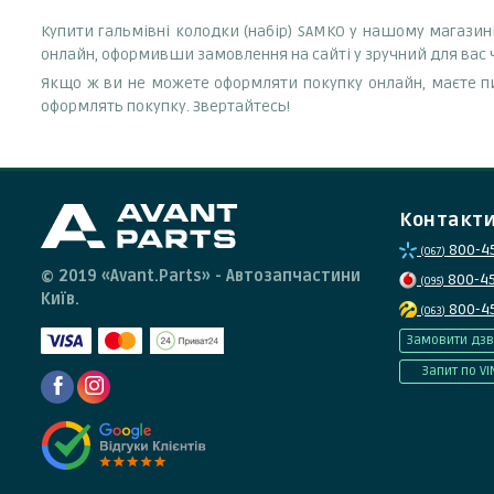
Купити гальмівні колодки (набір) SAMKO у нашому магазин
онлайн, оформивши замовлення на сайті у зручний для вас 
Якщо ж ви не можете оформляти покупку онлайн, маєте пи
оформлять покупку. Звертайтесь!
Контакт
800-4
(067)
© 2019 «Avant.Parts» - Автозапчастини
800-4
(095)
Київ.
800-4
(063)
Замовити дзв
Запит по VI