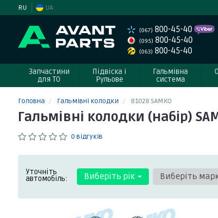
RU
UA
800-45-40
(067)
800-45-40
(095)
800-45-40
(063)
Запчастини
Підвіска і
Гальмівна
для ТО
Рульове
система
Головна
Гальмівні колодки
81028 SAMKO
Гальмівні колодки (набір) SA
0 відгуків
Уточніть
Виберіть рік
Виберіть мар
автомобіль: