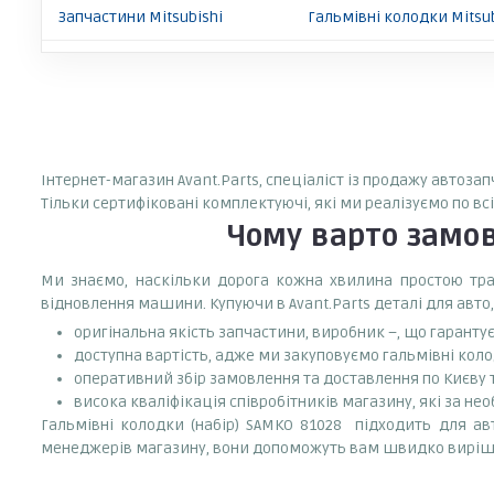
Запчастини Mitsubishi
Гальмівні колодки Mitsub
Інтернет-магазин Avant.Parts, спеціаліст із продажу автоза
Тільки сертифіковані комплектуючі, які ми реалізуємо по вс
Чому варто замо
Ми знаємо, наскільки дорога кожна хвилина простою тран
відновлення машини. Купуючи в Avant.Parts деталі для авто,
оригінальна якість запчастини, виробник –, що гаранту
доступна вартість, адже ми закуповуємо гальмівні коло
оперативний збір замовлення та доставлення по Києву та
висока кваліфікація співробітників магазину, які за нео
Гальмівні колодки (набір) SAMKO 81028 підходить для авт
менеджерів магазину, вони допоможуть вам швидко виріш