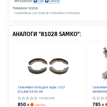
-
Mitsubishi:
Colt
,
Lancer
Товарна група:
- Гальмівна система
Гальмівні колодки
АНАЛОГИ "81028 SAMKO":
Гальмівні колодки задн. COLT
Гальмівн
VI/LANCER 95-08
JAPANPAR
0 відгуків
850
785
₴
завтра
₴