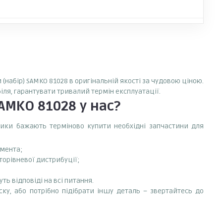
(набір) SAMKO 81028 в оригінальній якості за чудовою ціною.
іля, гарантувати тривалий термін експлуатації.
SAMKO 81028
у нас?
сники бажають терміново купити необхідні запчастини для
емента;
торівневої дистрибуції;
ть відповіді на всі питання.
ску, або потрібно підібрати іншу деталь – звертайтесь до