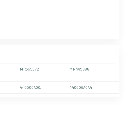
MR569372
MR449088
440606A00J
440606A0A4