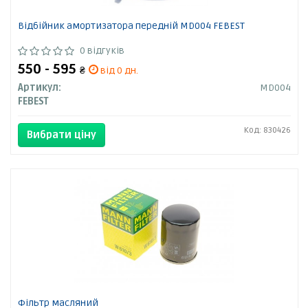
Відбійник амортизатора передній MD004 FEBEST
0 відгуків
550 - 595
₴
від 0 дн.
Артикул:
MD004
FEBEST
Код: 830426
Вибрати ціну
Фільтр масляний