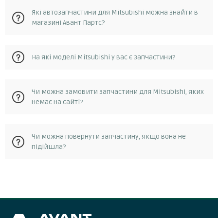
Які автозапчастини для Mitsubishi можна знайти в
магазині Авант Партс?
На сайті avantparts.com.ua ви можете знайти широкий
На які моделі Mitsubishi у вас є запчастини?
асортимент автозапчастин для автомобілів Mitsubishi.
Зокрема, ви зможете знайти запчастини для двигунів,
ходової, кузова та електрики.
На сайті avantparts.com.ua ви можете знайти запчастини
Чи можна замовити запчастини для Mitsubishi, яких
для Mitsubishi, для таких моделей asx, carisma, colt,
немає на сайті?
eclipse, eclipse cross, endeavor, galant, grandis, l200, lancer,
outlander, pajero, space star, space wagon, і популярні
бренди автозапчастин на мицубиси victor reinz, magneti
Так, ви можете замовити запчастину для Mitsubishi, якої
marelli, bosch, febest, mann.
Чи можна повернути запчастину, якщо вона не
немає на сайті avantparts.com.ua. Для цього вам потрібно
підійшла?
зв'язатися з нашою службою підтримки клієнтів, і ми
допоможемо вам знайти потрібну запчастину.
Якщо ви отримали запчастину, яка не підходить для
вашого автомобіля або має дефект, ви можете повернути
її нашому магазину. Для цього вам потрібно зв'язатися з
нашою службою підтримки клієнтів протягом 14 днів з
дати отримання замовлення і отримати від нас інструкції