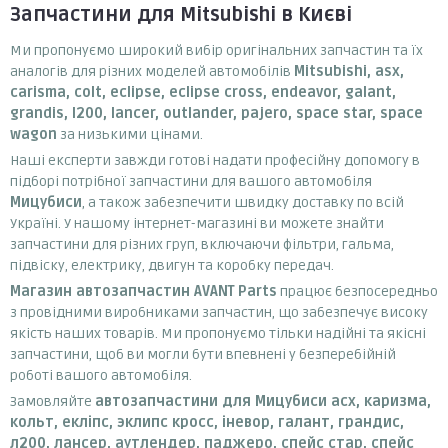
Запчастини для Mitsubishi в Києві
Ми пропонуємо широкий вибір оригінальних запчастин та їх
аналогів для різних моделей автомобілів
Mitsubishi, asx,
carisma, colt, eclipse, eclipse cross, endeavor, galant,
grandis, l200, lancer, outlander, pajero, space star, space
wagon
за низькими цінами.
Наші експерти завжди готові надати професійну допомогу в
підборі потрібної запчастини для вашого автомобіля
Мицубиси
, а також забезпечити швидку доставку по всій
Україні. У нашому інтернет-магазині ви можете знайти
запчастини для різних груп, включаючи фільтри, гальма,
підвіску, електрику, двигун та коробку передач.
Магазин автозапчастин AVANT Parts
працює безпосередньо
з провідними виробниками запчастин, що забезпечує високу
якість наших товарів. Ми пропонуємо тільки надійні та якісні
запчастини, щоб ви могли бути впевнені у безперебійній
роботі вашого автомобіля.
Замовляйте
автозапчастини для Мицубиси асх, каризма,
кольт, екліпс, эклипс кросс, іневор, галант, грандис,
л200, лансер, аутлендер, паджеро, спейс стар, спейс