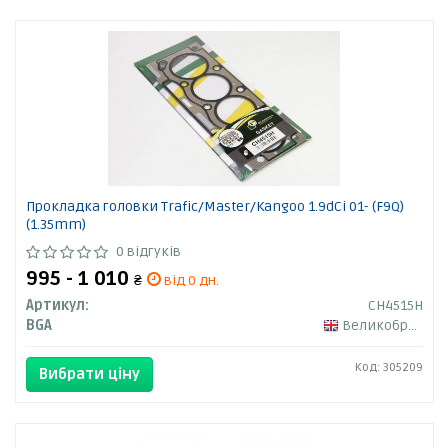
Прокладка головки Trafic/Master/Kangoo 1.9dCi 01- (F9Q)
(1.35mm)
0 відгуків
995 - 1 010
₴
від 0 дн.
Артикул:
CH4515H
BGA
Великобританія
Код: 305209
Вибрати ціну