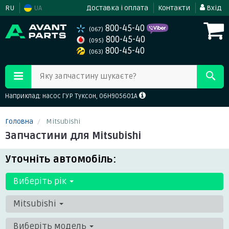
RU
UA
Доставка і оплата
Контакти
Вхід
800-45-40
(067)
800-45-40
(095)
800-45-40
(063)
Яку запчастину шукаєте?
Наприклад: насос ГУР Туксон, 06H905601A
Головна
Mitsubishi
Запчастини для Mitsubishi
Уточніть автомобіль:
Виберіть рік
Mitsubishi
Виберіть модель