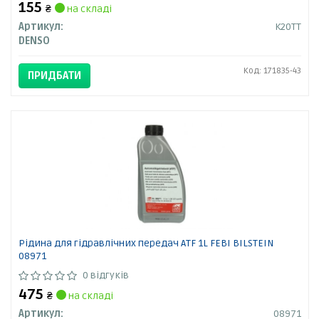
155
₴
на складі
Артикул:
K20TT
DENSO
Код: 171835-43
ПРИДБАТИ
Рідина для гідравлічних передач ATF 1L FEBI BILSTEIN
08971
0 відгуків
475
₴
на складі
Артикул:
08971