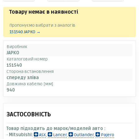
Товару немає в наявності
.
Пропонуємо вибрати з аналогів
151540 JAPKO →
Виробник
JAPKO
Каталоговий номер
151540
Сторона встановлення
спереду зліва
Довжина кабелю [мм]
940
ЗАСТОСОВНІСТЬ
Товар підходить до марок/моделей авто :
-
Mitsubishi:
ASX
,
Lancer
,
Outlander
,
Pajero