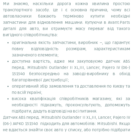
Ми знаємо, наскільки дорога кожна хвилина простою
транспортного засобу. Це і є основна причина, чому всі
автовласники бажають терміново купити необхідні
запчастини для відновлення машини. Купуючи в Avant.Parts
деталі для авто, ви отримуєте масу переваг від такого
вигідного співробітництва:
оригінальна якість запчастини, виробник –, що гарантує
повну відповідність розмірам, характеристикам
зазначеного елемента;
доступна вартість, адже ми закуповуємо датчик ABS
перед.. Mitsubishi Outlander II XL,III, Lancer, Pajero IV (06-)
151540 безпосередньо на заводі-виробнику в обхід
багаторівневої дистрибуції;
оперативний збір замовлення та доставлення по Києву та
по всій Україні;
висока кваліфікація співробітників магазину, які за
необхідності підкажуть, проконсультують, допоможуть
підібрати, дадуть відповіді на всі питання.
Датчик ABS перед.. Mitsubishi Outlander II XL,III, Lancer, Pajero IV
(06-) JAPKO 151540 підходить для автомобілів: Mitsubishi. Якщо
не вдається знайти своє авто у списку, або потрібно підібрати