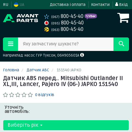
RU
UA
Доставка і оплата
Контакти
Вхід
800-45-40
(067)
800-45-40
(095)
800-45-40
(063)
Яку запчастину шукаєте?
Наприклад: насос ГУР Туксон, 06H905601A
Головна
Датчик АБС
151540 JAPKO
Датчик ABS перед.. Mitsubishi Outlander II
XL,III, Lancer, Pajero IV (06-) JAPKO 151540
0 відгуків
Уточніть
автомобіль:
Виберіть рік