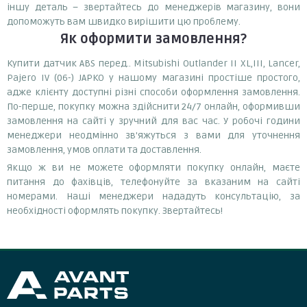
іншу деталь – звертайтесь до менеджерів магазину, вони
допоможуть вам швидко вирішити цю проблему.
Як оформити замовлення?
Купити датчик ABS перед.. Mitsubishi Outlander II XL,III, Lancer,
Pajero IV (06-) JAPKO у нашому магазині простіше простого,
адже клієнту доступні різні способи оформлення замовлення.
По-перше, покупку можна здійснити 24/7 онлайн, оформивши
замовлення на сайті у зручний для вас час. У робочі години
менеджери неодмінно зв'яжуться з вами для уточнення
замовлення, умов оплати та доставлення.
Якщо ж ви не можете оформляти покупку онлайн, маєте
питання до фахівців, телефонуйте за вказаним на сайті
номерами. Наші менеджери нададуть консультацію, за
необхідності оформлять покупку. Звертайтесь!