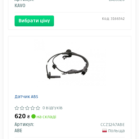
KAVO
Код: 3166542
Вибрати ціну
Датчик ABS
0 відгуків
620
₴
на складі
Артикул:
CCZ1247ABE
ABE
Польща