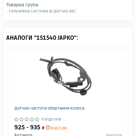
Товарна група:
- Гальмівна система
Датчик АБС
АНАЛОГИ "151540 JAPKO":
Датчик частоти обертання колеса
0 відгуків
925 - 935
₴
від 0 дн.
Артикул:
BAS5520