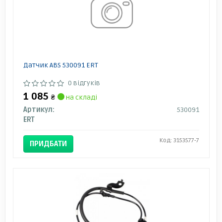
Датчик ABS 530091 ERT
0 відгуків
1 085
₴
на складі
Артикул:
530091
ERT
Код: 3153577-7
ПРИДБАТИ