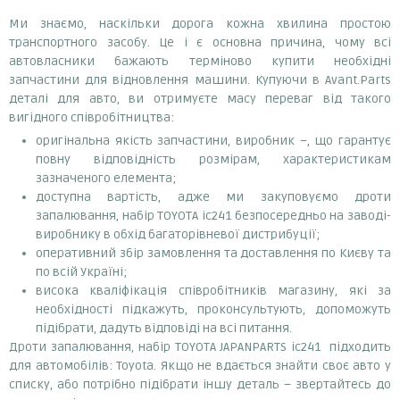
Ми знаємо, наскільки дорога кожна хвилина простою
транспортного засобу. Це і є основна причина, чому всі
автовласники бажають терміново купити необхідні
запчастини для відновлення машини. Купуючи в Avant.Parts
деталі для авто, ви отримуєте масу переваг від такого
вигідного співробітництва:
оригінальна якість запчастини, виробник –, що гарантує
повну відповідність розмірам, характеристикам
зазначеного елемента;
доступна вартість, адже ми закуповуємо дроти
запалювання, набір TOYOTA ic241 безпосередньо на заводі-
виробнику в обхід багаторівневої дистрибуції;
оперативний збір замовлення та доставлення по Києву та
по всій Україні;
висока кваліфікація співробітників магазину, які за
необхідності підкажуть, проконсультують, допоможуть
підібрати, дадуть відповіді на всі питання.
Дроти запалювання, набір TOYOTA JAPANPARTS ic241 підходить
для автомобілів: Toyota. Якщо не вдається знайти своє авто у
списку, або потрібно підібрати іншу деталь – звертайтесь до