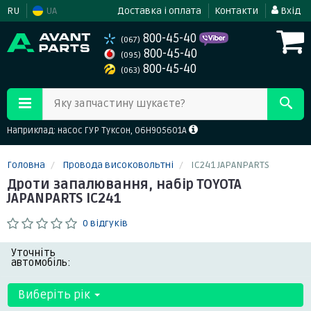
RU
UA
Доставка і оплата
Контакти
Вхід
800-45-40
(067)
800-45-40
(095)
800-45-40
(063)
Яку запчастину шукаєте?
Наприклад: насос ГУР Туксон, 06H905601A
Головна
Провода високовольтні
IC241 JAPANPARTS
Дроти запалювання, набір TOYOTA
JAPANPARTS IC241
0 відгуків
Уточніть
автомобіль:
Виберіть рік