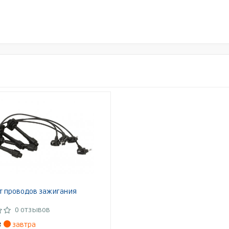
т проводов зажигания
0 отзывов
₴
завтра