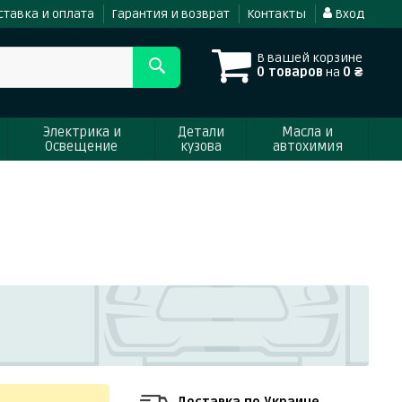
ставка и оплата
Гарантия и возврат
Контакты
Вход
В вашей корзине
0 товаров
на
0 ₴
Электрика и
Детали
Масла и
Освещение
кузова
автохимия