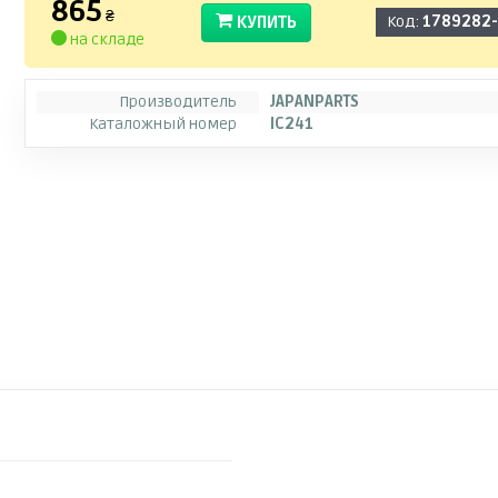
865
₴
КУПИТЬ
Код:
1789282
на складе
Производитель
JAPANPARTS
Каталожный номер
IC241