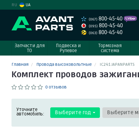
RU
UA
800-45-40
(067)
800-45-40
(095)
800-45-40
(063)
Запчасти для
Подвеска и
Тормозная
ТО
Рулевое
система
Главная
Провода высоковольтные
IC241 JAPANPARTS
Комплект проводов зажигания
0 отзывов
Уточните
Выберите год
Выберите м
автомобиль: