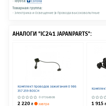
-
Toyota:
Corolla
Товарная группа:
- Электрика и Освещение
Провода высоковольтные
АНАЛОГИ "IC241 JAPANPARTS":
Комплект проводов зажигания 0 986
Комплек
357 259 BOSCH
0 отзывов
2 220
1 915
₴
завтра