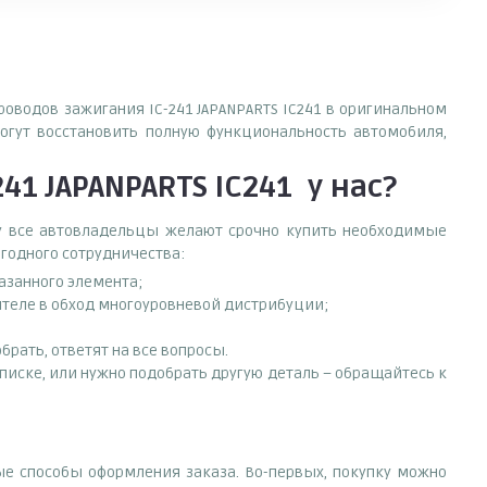
роводов зажигания IC-241 JAPANPARTS IC241 в оригинальном
огут восстановить полную функциональность автомобиля,
41 JAPANPARTS IC241
у нас?
ему все автовладельцы желают срочно купить необходимые
ыгодного сотрудничества:
азанного элемента;
ителе в обход многоуровневой дистрибуции;
рать, ответят на все вопросы.
 списке, или нужно подобрать другую деталь – обращайтесь к
ые способы оформления заказа. Во-первых, покупку можно