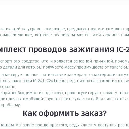
озапчастей на украинском рынке, предлагает купить комплект п
комплектующие, которые реализуем мы по всей Украине, пом
плект проводов зажигания IC-2
спортного средства. Это и является основной причиной, поч
s детали для авто, вы получаете массу преимуществ от такого в
о гарантирует полное соответствие размерам, характеристикам ук
одов зажигания IC-241 IC241 непосредственно на заводе-изготов
 Украине;
при необходимости подскажут, проконсультируют, помогут подоб
дит для автомобилей: Toyota. Если не удается найти свое авто в
 проблему.
Как оформить заказ?
в нашем магазине проще простого, ведь клиенту доступны разн