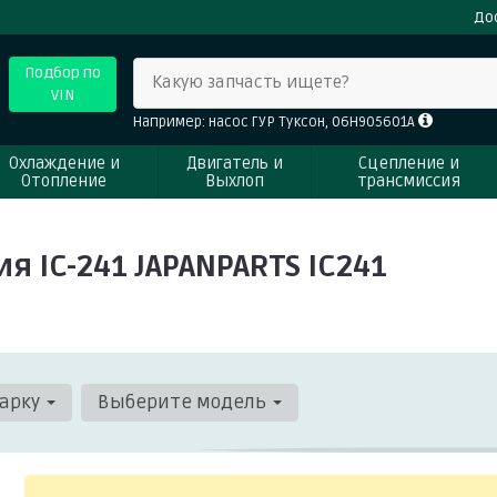
До
Подбор по
Какую запчасть ищете?
VIN
Например: насос ГУР Туксон, 06H905601A
Охлаждение и
Двигатель и
Сцепление и
Отопление
Выхлоп
трансмиссия
 IC-241 JAPANPARTS IC241
арку
Выберите модель