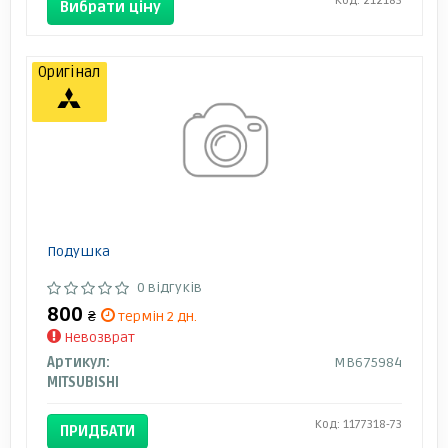
Код: 212183
Вибрати ціну
Оригінал
Подушка
0 відгуків
800
₴
термін 2 дн.
Невозврат
Артикул:
MB675984
MITSUBISHI
Код: 1177318-73
ПРИДБАТИ