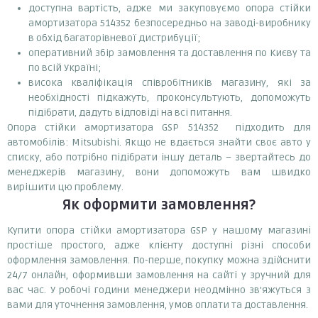
доступна вартість, адже ми закуповуємо опора стійки
амортизатора 514352 безпосередньо на заводі-виробнику
в обхід багаторівневої дистрибуції;
оперативний збір замовлення та доставлення по Києву та
по всій Україні;
висока кваліфікація співробітників магазину, які за
необхідності підкажуть, проконсультують, допоможуть
підібрати, дадуть відповіді на всі питання.
Опора стійки амортизатора GSP 514352 підходить для
автомобілів: Mitsubishi. Якщо не вдається знайти своє авто у
списку, або потрібно підібрати іншу деталь – звертайтесь до
менеджерів магазину, вони допоможуть вам швидко
вирішити цю проблему.
Як оформити замовлення?
Купити опора стійки амортизатора GSP у нашому магазині
простіше простого, адже клієнту доступні різні способи
оформлення замовлення. По-перше, покупку можна здійснити
24/7 онлайн, оформивши замовлення на сайті у зручний для
вас час. У робочі години менеджери неодмінно зв'яжуться з
вами для уточнення замовлення, умов оплати та доставлення.