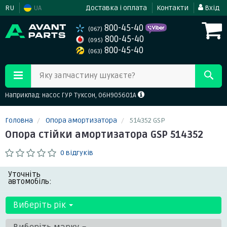
RU
UA
Доставка і оплата
Контакти
Вхід
800-45-40
(067)
800-45-40
(095)
800-45-40
(063)
Яку запчастину шукаєте?
Наприклад: насос ГУР Туксон, 06H905601A
Головна
Опора амортизатора
514352 GSP
Опора стійки амортизатора GSP 514352
0 відгуків
Уточніть
автомобіль:
Виберіть рік