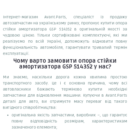
Інтернет-магазин Avant.Parts, спеціаліст із продажу
автозапчастин на українському ринку, пропонує купити опора
стійки амортизатора GSP 514352 в оригінальній якості за
чудовою ціною. Тільки сертифіковані комплектуючі, які ми
реалізуємо по всій Україні, допоможуть відновити повну
функціональність автомобіля, гарантувати тривалий термін
експлуатації.
Чому варто замовити
опора стійки
амортизатора GSP 514352
у нас?
Ми знаємо, наскільки дорога кожна хвилина простою
транспортного засобу. Це і є основна причина, чому всі
автовласники бажають терміново купити необхідні
запчастини для відновлення машини. Купуючи в Avant.Parts
деталі для авто, ви отримуєте масу переваг від такого
вигідного співробітництва:
оригінальна якість запчастини, виробник –, що гарантує
повну відповідність розмірам, характеристикам
зазначеного елемента;