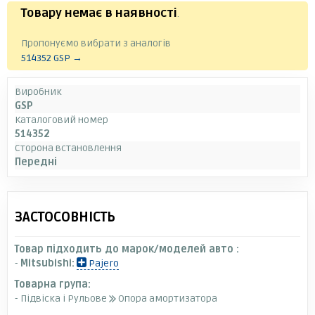
Товару немає в наявності
.
Пропонуємо вибрати з аналогів
514352 GSP →
Виробник
GSP
Каталоговий номер
514352
Сторона встановлення
Передні
ЗАСТОСОВНІСТЬ
Товар підходить до марок/моделей авто :
-
Mitsubishi:
Pajero
Товарна група:
- Підвіска і Рульове
Опора амортизатора