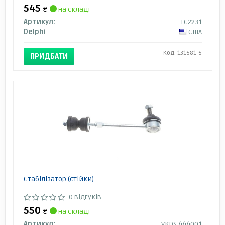
545
₴
на складі
Артикул:
TC2231
Delphi
США
Код: 131681-6
ПРИДБАТИ
Стабілізатор (стійки)
0 відгуків
550
₴
на складі
Артикул:
VKDS 444001