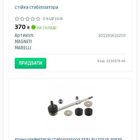
Стійка стабілізатора
0 відгуків
370
₴
на складі
Артикул:
301191622250
MAGNETI
MARELLI
Код: 3210178-46
ПРИДБАТИ
Кронштейн(тяга) стабілізатора FEBI BILSTEIN 30830