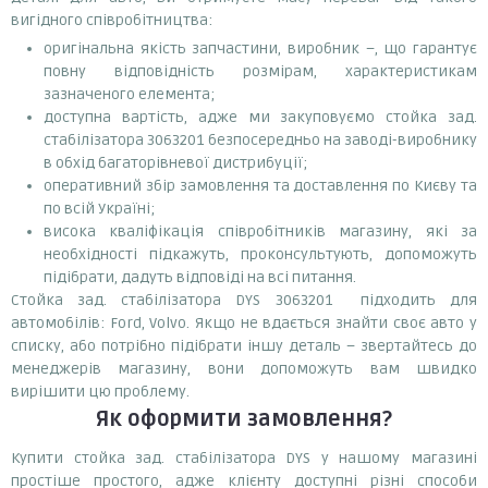
вигідного співробітництва:
оригінальна якість запчастини, виробник –, що гарантує
повну відповідність розмірам, характеристикам
зазначеного елемента;
доступна вартість, адже ми закуповуємо стойка зад.
стабілізатора 3063201 безпосередньо на заводі-виробнику
в обхід багаторівневої дистрибуції;
оперативний збір замовлення та доставлення по Києву та
по всій Україні;
висока кваліфікація співробітників магазину, які за
необхідності підкажуть, проконсультують, допоможуть
підібрати, дадуть відповіді на всі питання.
Стойка зад. стабілізатора DYS 3063201 підходить для
автомобілів: Ford, Volvo. Якщо не вдається знайти своє авто у
списку, або потрібно підібрати іншу деталь – звертайтесь до
менеджерів магазину, вони допоможуть вам швидко
вирішити цю проблему.
Як оформити замовлення?
Купити стойка зад. стабілізатора DYS у нашому магазині
простіше простого, адже клієнту доступні різні способи