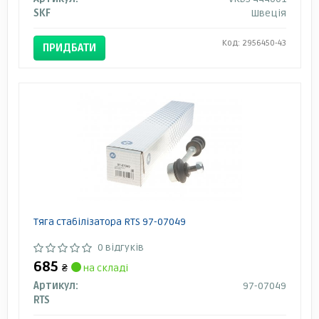
SKF
Швеція
Код: 2956450-43
ПРИДБАТИ
Тяга стабілізатора RTS 97-07049
0 відгуків
685
₴
на складі
Артикул:
97-07049
RTS