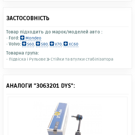
ЗАСТОСОВНІСТЬ
Товар підходить до марок/моделей авто :
-
Ford:
Mondeo
-
Volvo:
S60
,
S80
,
V70
,
XC60
Товарна група:
- Підвіска і Рульове
Стійки та втулки стабілізатора
АНАЛОГИ "3063201 DYS":