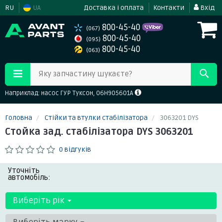
RU
UA
Доставка і оплата
Контакти
Вхід
800-45-40
(067)
800-45-40
(095)
800-45-40
(063)
Яку запчастину шукаєте?
Наприклад: насос ГУР Туксон, 06H905601A
Головна
Стійки та втулки стабілізатора
3063201 DYS
Стойка зад. стабілізатора DYS 3063201
0 відгуків
Уточніть
автомобіль:
Виберіть рік