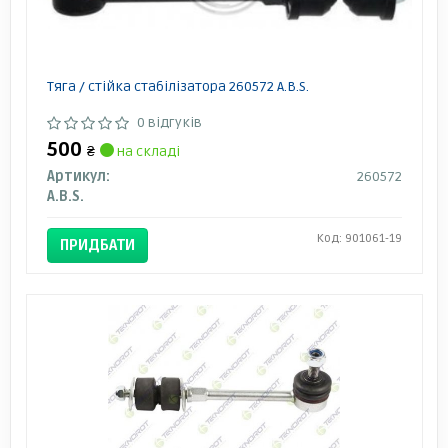
Тяга / стійка стабілізатора 260572 A.B.S.
0 відгуків
500
₴
на складі
Артикул:
260572
A.B.S.
Код: 901061-19
ПРИДБАТИ