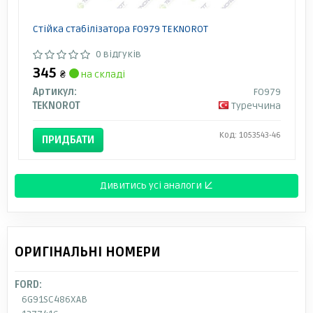
Стійка стабілізатора FO979 TEKNOROT
0 відгуків
345
₴
на складі
Артикул:
FO979
TEKNOROT
Туреччина
Код: 1053543-46
ПРИДБАТИ
Дивитись усі аналоги ↓
ОРИГІНАЛЬНІ НОМЕРИ
FORD:
6G91SC486XAB