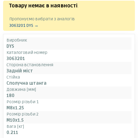
Товару немає в наявності
.
Пропонуємо вибрати з аналогів
3063201 DYS →
Виробник
DYS
Каталоговий номер
3063201
Сторона встановлення
Задній міст
Стійка
Сполучна штанга
Довжина [мм]
180
Розмір різьби 1
M8x1.25
Розмір різьби 2
M10x1.5
Вага [кг]
0.211