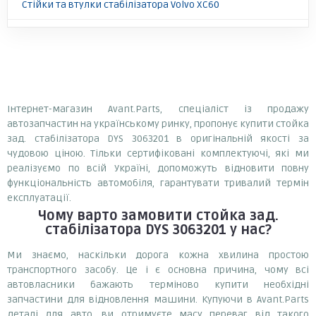
Стійки та втулки стабілізатора Volvo XC60
Інтернет-магазин Avant.Parts, спеціаліст із продажу
автозапчастин на українському ринку, пропонує купити стойка
зад. стабілізатора DYS 3063201 в оригінальній якості за
чудовою ціною. Тільки сертифіковані комплектуючі, які ми
реалізуємо по всій Україні, допоможуть відновити повну
функціональність автомобіля, гарантувати тривалий термін
експлуатації.
Чому варто замовити
стойка зад.
стабілізатора DYS 3063201
у нас?
Ми знаємо, наскільки дорога кожна хвилина простою
транспортного засобу. Це і є основна причина, чому всі
автовласники бажають терміново купити необхідні
запчастини для відновлення машини. Купуючи в Avant.Parts
деталі для авто, ви отримуєте масу переваг від такого