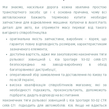
Ми знаємо, наскільки дорога кожна хвилина простою
транспортного засобу. Це і є основна причина, чому всі
автовласники бажають терміново купити необхідні
запчастини для відновлення машини. Купуючи в Avant.Parts
деталі для авто, ви отримуєте масу переваг від такого
вигідного співробітництва:
оригінальна якість запчастини, виробник – Корея, що
гарантує повну відповідність розмірам, характеристикам
зазначеного елемента;
доступна вартість, адже ми закуповуємо наконечник тяги
рульової зовнішній L Kia Sportage 93-02 cekk-17l
безпосередньо на заводі-виробнику в обхід
багаторівневої дистрибуції;
оперативний збір замовлення та доставлення по Києву та
по всій Україні;
висока кваліфікація співробітників магазину, які за
необхідності підкажуть, проконсультують, допоможуть
підібрати, дадуть відповіді на всі питання.
Наконечник тяги рульової зовнішній L Kia Sportage 93-02 CTR
cekk-17l підходить для автомобілів: KIA. Якщо не вдається