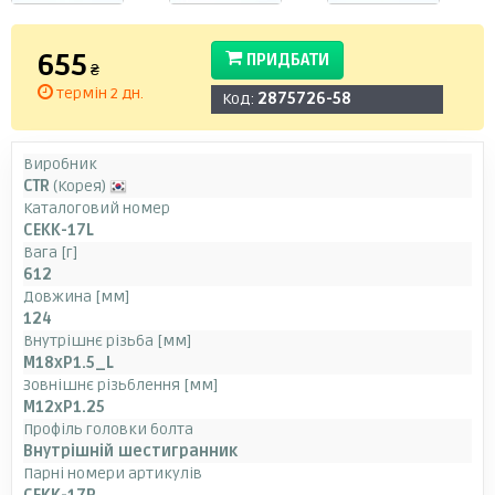
655
ПРИДБАТИ
₴
термін 2 дн.
Код:
2875726-58
Виробник
CTR
(Корея)
Каталоговий номер
CEKK-17L
Вага [г]
612
Довжина [мм]
124
Внутрішнє різьба [мм]
M18xP1.5_L
Зовнішнє різьблення [мм]
M12xP1.25
Профіль головки болта
Внутрішній шестигранник
Парні номери артикулів