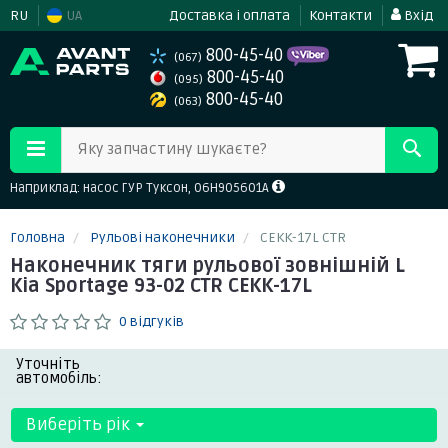
RU
UA
Доставка і оплата
Контакти
Вхід
800-45-40
(067)
800-45-40
(095)
800-45-40
(063)
Яку запчастину шукаєте?
Наприклад: насос ГУР Туксон, 06H905601A
Головна
Рульові наконечники
CEKK-17L CTR
Наконечник тяги рульової зовнішній L
Kia Sportage 93-02 CTR CEKK-17L
0 відгуків
Уточніть
автомобіль:
Виберіть рік