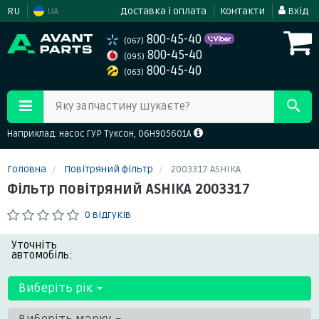
RU
UA
Доставка і оплата
Контакти
Вхід
800-45-40
(067)
800-45-40
(095)
800-45-40
(063)
Яку запчастину шукаєте?
Наприклад: насос ГУР Туксон, 06H905601A
Головна
Повітряний фільтр
2003317 ASHIKA
Фільтр повітряний ASHIKA 2003317
0 відгуків
Уточніть
автомобіль:
Виберіть рік