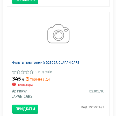
Фільтр повітряний B23017JC JAPAN CARS
0 відгуків
345
₴
термін 2 дн.
Невозврат
Артикул:
B23017JC
JAPAN CARS
Код: 3955953-73
ПРИДБАТИ