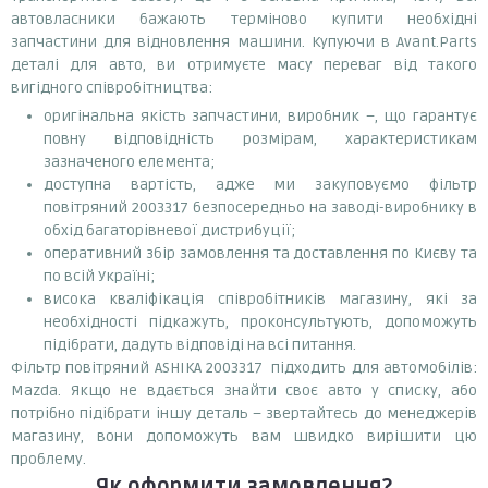
автовласники бажають терміново купити необхідні
запчастини для відновлення машини. Купуючи в Avant.Parts
деталі для авто, ви отримуєте масу переваг від такого
вигідного співробітництва:
оригінальна якість запчастини, виробник –, що гарантує
повну відповідність розмірам, характеристикам
зазначеного елемента;
доступна вартість, адже ми закуповуємо фільтр
повітряний 2003317 безпосередньо на заводі-виробнику в
обхід багаторівневої дистрибуції;
оперативний збір замовлення та доставлення по Києву та
по всій Україні;
висока кваліфікація співробітників магазину, які за
необхідності підкажуть, проконсультують, допоможуть
підібрати, дадуть відповіді на всі питання.
Фільтр повітряний ASHIKA 2003317 підходить для автомобілів:
Mazda. Якщо не вдається знайти своє авто у списку, або
потрібно підібрати іншу деталь – звертайтесь до менеджерів
магазину, вони допоможуть вам швидко вирішити цю
проблему.
Як оформити замовлення?