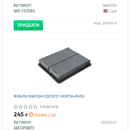
Артикул:
WA6299
WIX FILTERS
США
Код: 150995-6
ПРИДБАТИ
Фільтр повітря J1323017 HERTH+BUSS
0 відгуків
245
₴
термін 2 дн.
Артикул:
J1323017
JAKOPARTS