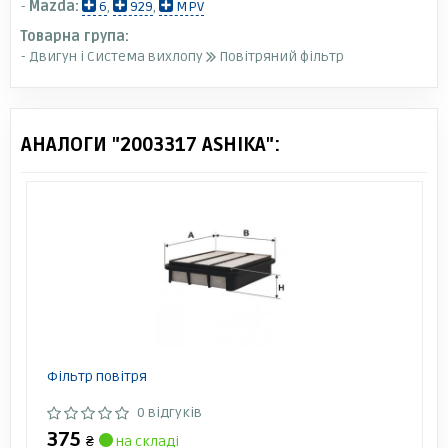
-
Mazda:
6
,
929
,
MPV
Товарна група:
- Двигун і Система вихлопу
Повітряний фільтр
АНАЛОГИ "2003317 ASHIKA":
Фільтр повітря
0 відгуків
375
₴
на складі