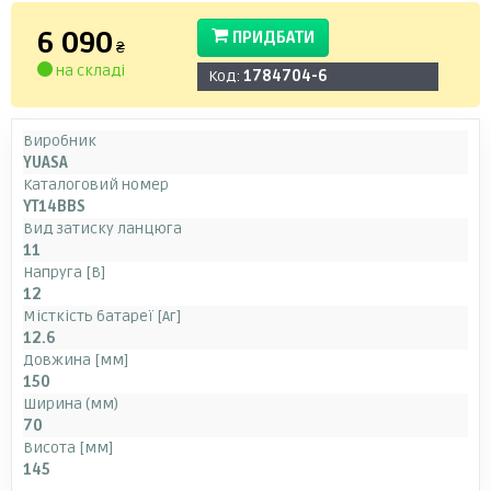
6 090
ПРИДБАТИ
₴
на складі
Код:
1784704-6
Виробник
YUASA
Каталоговий номер
YT14BBS
Вид затиску ланцюга
11
Напруга [В]
12
Місткість батареї [Аг]
12.6
Довжина [мм]
150
Ширина (мм)
70
Висота [мм]
145