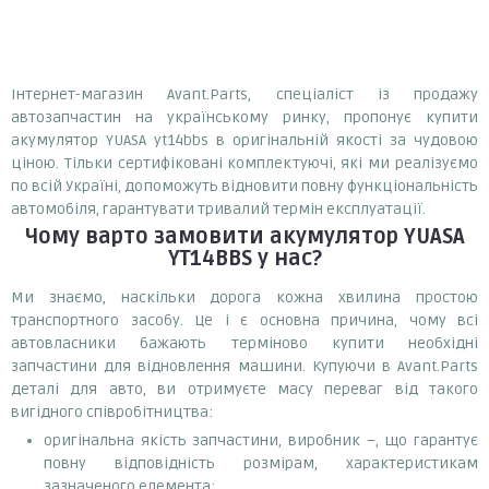
Інтернет-магазин Avant.Parts, спеціаліст із продажу
автозапчастин на українському ринку, пропонує купити
акумулятор YUASA yt14bbs в оригінальній якості за чудовою
ціною. Тільки сертифіковані комплектуючі, які ми реалізуємо
по всій Україні, допоможуть відновити повну функціональність
автомобіля, гарантувати тривалий термін експлуатації.
Чому варто замовити
акумулятор YUASA
YT14BBS
у нас?
Ми знаємо, наскільки дорога кожна хвилина простою
транспортного засобу. Це і є основна причина, чому всі
автовласники бажають терміново купити необхідні
запчастини для відновлення машини. Купуючи в Avant.Parts
деталі для авто, ви отримуєте масу переваг від такого
вигідного співробітництва:
оригінальна якість запчастини, виробник –, що гарантує
повну відповідність розмірам, характеристикам
зазначеного елемента;