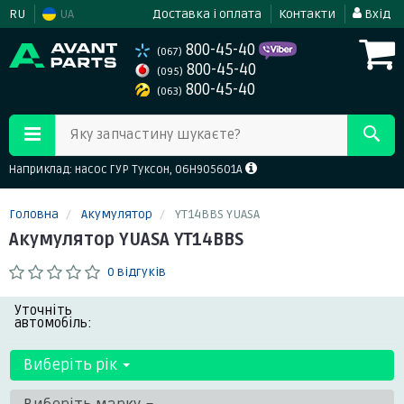
RU
UA
Доставка і оплата
Контакти
Вхід
800-45-40
(067)
800-45-40
(095)
800-45-40
(063)
Яку запчастину шукаєте?
Наприклад: насос ГУР Туксон, 06H905601A
Головна
Акумулятор
YT14BBS YUASA
Акумулятор YUASA YT14BBS
0 відгуків
Уточніть
автомобіль:
Виберіть рік