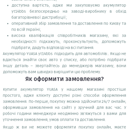
доступна вартість, адже ми закуповуємо акумулятор
yt14bbs безпосередньо на заводі-виробнику в обхід
багаторівневої дистрибуції;
оперативний збір замовлення та доставлення по Києву та
по всій Україні;
висока кваліфікація співробітників магазину, які за
необхідності підкажуть, проконсультують, допоможуть
підібрати, дадуть відповіді на всі питання.
Акумулятор YUASA yt14bbs підходить для автомобілів:. Якщо не
вдається знайти своє авто у списку, або потрібно підібрати
іншу деталь – звертайтесь до менеджерів магазину, вони
допоможуть вам швидко вирішити цю проблему.
Як оформити замовлення?
Купити акумулятор YUASA у нашому магазині простіше
простого, адже клієнту доступні різні способи оформлення
замовлення. По-перше, покупку можна здійснити 24/7 онлайн,
оформивши замовлення на сайті у зручний для вас час. У
робочі години менеджери неодмінно зв'яжуться з вами для
уточнення замовлення, умов оплати та доставлення.
Якщо ж ви не можете оформляти покупку онлайн, маєте