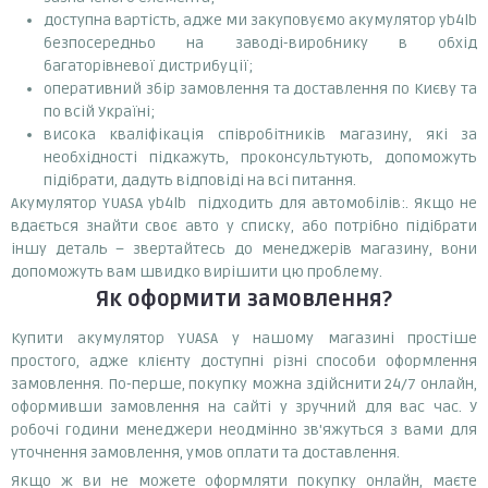
доступна вартість, адже ми закуповуємо акумулятор yb4lb
безпосередньо на заводі-виробнику в обхід
багаторівневої дистрибуції;
оперативний збір замовлення та доставлення по Києву та
по всій Україні;
висока кваліфікація співробітників магазину, які за
необхідності підкажуть, проконсультують, допоможуть
підібрати, дадуть відповіді на всі питання.
Акумулятор YUASA yb4lb підходить для автомобілів:. Якщо не
вдається знайти своє авто у списку, або потрібно підібрати
іншу деталь – звертайтесь до менеджерів магазину, вони
допоможуть вам швидко вирішити цю проблему.
Як оформити замовлення?
Купити акумулятор YUASA у нашому магазині простіше
простого, адже клієнту доступні різні способи оформлення
замовлення. По-перше, покупку можна здійснити 24/7 онлайн,
оформивши замовлення на сайті у зручний для вас час. У
робочі години менеджери неодмінно зв'яжуться з вами для
уточнення замовлення, умов оплати та доставлення.
Якщо ж ви не можете оформляти покупку онлайн, маєте