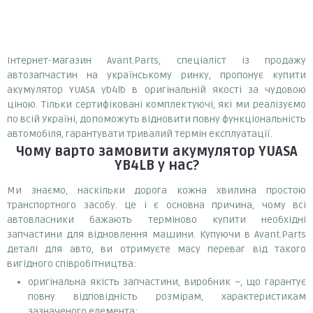
Інтернет-магазин Avant.Parts, спеціаліст із продажу
автозапчастин на українському ринку, пропонує купити
акумулятор YUASA yb4lb в оригінальній якості за чудовою
ціною. Тільки сертифіковані комплектуючі, які ми реалізуємо
по всій Україні, допоможуть відновити повну функціональність
автомобіля, гарантувати тривалий термін експлуатації.
Чому варто замовити
акумулятор YUASA
YB4LB
у нас?
Ми знаємо, наскільки дорога кожна хвилина простою
транспортного засобу. Це і є основна причина, чому всі
автовласники бажають терміново купити необхідні
запчастини для відновлення машини. Купуючи в Avant.Parts
деталі для авто, ви отримуєте масу переваг від такого
вигідного співробітництва:
оригінальна якість запчастини, виробник –, що гарантує
повну відповідність розмірам, характеристикам
зазначеного елемента;