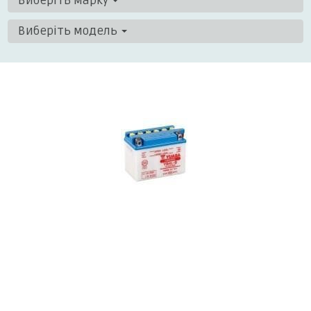
Виберіть марку
Виберіть модель