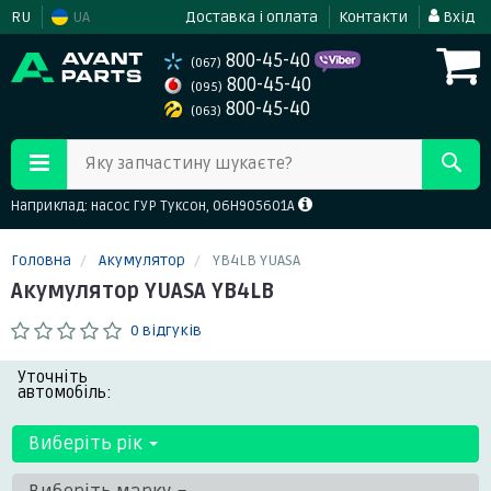
RU
UA
Доставка і оплата
Контакти
Вхід
800-45-40
(067)
800-45-40
(095)
800-45-40
(063)
Яку запчастину шукаєте?
Наприклад: насос ГУР Туксон, 06H905601A
Головна
Акумулятор
YB4LB YUASA
Акумулятор YUASA YB4LB
0 відгуків
Уточніть
автомобіль:
Виберіть рік