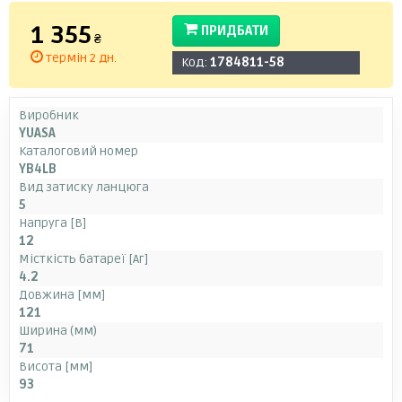
1 355
ПРИДБАТИ
₴
термін 2 дн.
Код:
1784811-58
Виробник
YUASA
Каталоговий номер
YB4LB
Вид затиску ланцюга
5
Напруга [В]
12
Місткість батареї [Аг]
4.2
Довжина [мм]
121
Ширина (мм)
71
Висота [мм]
93