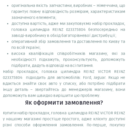
оригінальна якість запчастини, виробник – Німеччина, що
гарантує повну відповідність розмірам, характеристикам
зазначеного елемента;
доступна вартість, адже ми закуповуємо набір прокладок,
головка цилиндра REINZ 023375804 безпосередньо на
заводі-виробнику в обхід багаторівневої дистрибуції;
оперативний збір замовлення та доставлення по Києву та
по всій Україні;
висока кваліфікація співробітників магазину, які за
необхідності підкажуть, проконсультують, допоможуть
підібрати, дадуть відповіді на всі питання.
Набір прокладок, головка цилиндра REINZ VICTOR REINZ
023375804 підходить для автомобілів: Ford, Jaguar. Якщо не
вдається знайти своє авто у списку, або потрібно підібрати
іншу деталь – звертайтесь до менеджерів магазину, вони
допоможуть вам швидко вирішити цю проблему.
Як оформити замовлення?
Купити набір прокладок, головка цилиндра REINZ VICTOR REINZ
у нашому магазині простіше простого, адже клієнту доступні
різні способи оформлення замовлення. По-перше, покупку