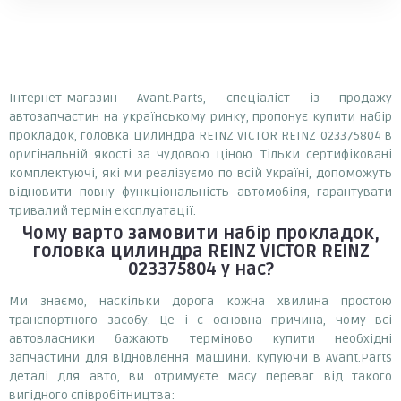
Інтернет-магазин Avant.Parts, спеціаліст із продажу
автозапчастин на українському ринку, пропонує купити набір
прокладок, головка цилиндра REINZ VICTOR REINZ 023375804 в
оригінальній якості за чудовою ціною. Тільки сертифіковані
комплектуючі, які ми реалізуємо по всій Україні, допоможуть
відновити повну функціональність автомобіля, гарантувати
тривалий термін експлуатації.
Чому варто замовити
набір прокладок,
головка цилиндра REINZ VICTOR REINZ
023375804
у нас?
Ми знаємо, наскільки дорога кожна хвилина простою
транспортного засобу. Це і є основна причина, чому всі
автовласники бажають терміново купити необхідні
запчастини для відновлення машини. Купуючи в Avant.Parts
деталі для авто, ви отримуєте масу переваг від такого
вигідного співробітництва: