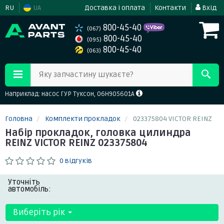
RU
UA
Доставка і оплата
Контакти
Вхід
800-45-40
(067)
800-45-40
(095)
800-45-40
(063)
Яку запчастину шукаєте?
Наприклад: насос ГУР Туксон, 06H905601A
Головна
Комплекти прокладок
023375804 VICTOR REINZ
Набір прокладок, головка цилиндра
REINZ VICTOR REINZ 023375804
0 відгуків
Уточніть
автомобіль:
Виберіть рік