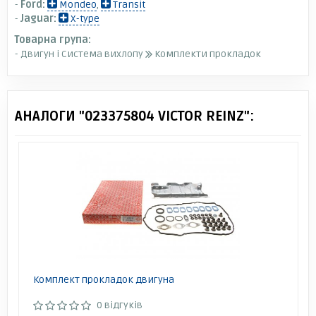
-
Ford:
Mondeo
,
Transit
-
Jaguar:
X-type
Товарна група:
- Двигун і Система вихлопу
Комплекти прокладок
АНАЛОГИ "023375804 VICTOR REINZ":
Комплект прокладок двигуна
0 відгуків