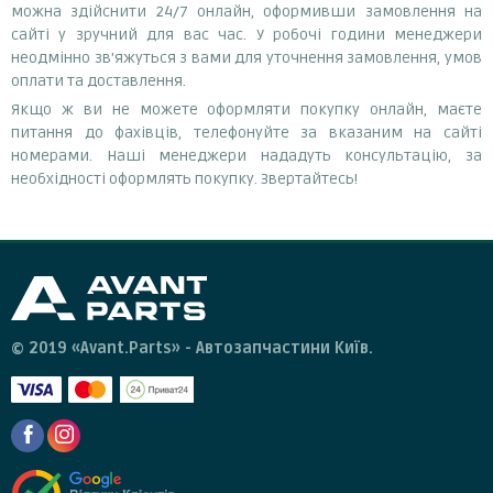
можна здійснити 24/7 онлайн, оформивши замовлення на
сайті у зручний для вас час. У робочі години менеджери
неодмінно зв'яжуться з вами для уточнення замовлення, умов
оплати та доставлення.
Якщо ж ви не можете оформляти покупку онлайн, маєте
питання до фахівців, телефонуйте за вказаним на сайті
номерами. Наші менеджери нададуть консультацію, за
необхідності оформлять покупку. Звертайтесь!
© 2019 «Avant.Parts» - Автозапчастини Київ.