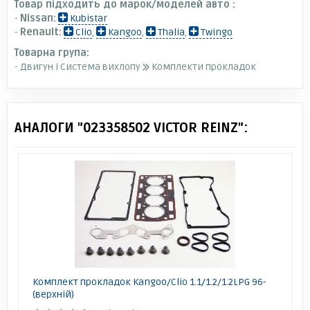
Товар підходить до марок/моделей авто :
-
Nissan:
Kubistar
-
Renault:
Clio
,
Kangoo
,
Thalia
,
Twingo
Товарна група:
- Двигун і Система вихлопу
Комплекти прокладок
АНАЛОГИ "023358502 VICTOR REINZ":
Комплект прокладок Kangoo/Clio 1.1/1.2/1.2LPG 96-
(верхній)