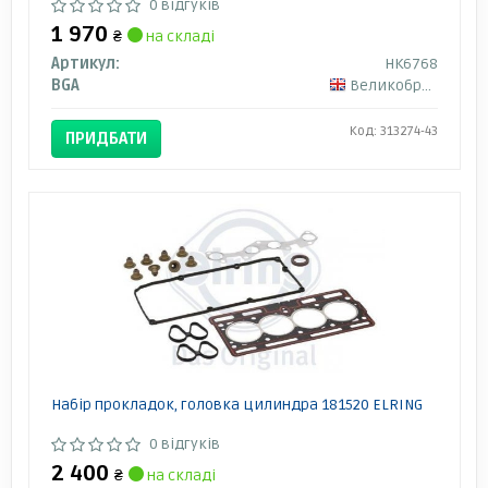
0 відгуків
1 970
₴
на складі
Артикул:
HK6768
BGA
Великобританія
Код: 313274-43
ПРИДБАТИ
Набір прокладок, головка цилиндра 181520 ELRING
0 відгуків
2 400
₴
на складі