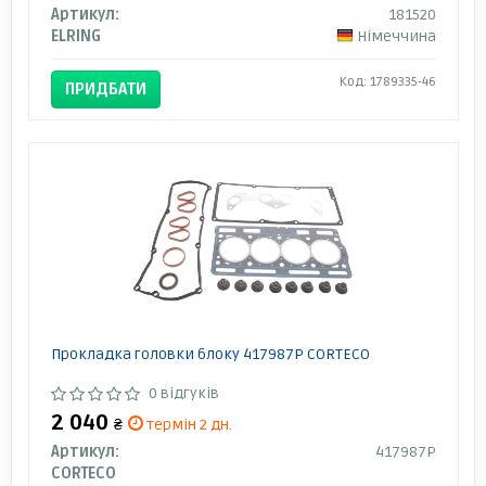
Артикул:
181520
ELRING
Німеччина
Код: 1789335-46
ПРИДБАТИ
Прокладка головки блоку 417987P CORTECO
0 відгуків
2 040
₴
термін 2 дн.
Артикул:
417987P
CORTECO