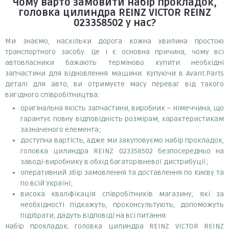
Чому варто замовити
набір прокладок,
головка цилиндра REINZ VICTOR REINZ
023358502
у нас?
Ми знаємо, наскільки дорога кожна хвилина простою
транспортного засобу. Це і є основна причина, чому всі
автовласники бажають терміново купити необхідні
запчастини для відновлення машини. Купуючи в Avant.Parts
деталі для авто, ви отримуєте масу переваг від такого
вигідного співробітництва:
оригінальна якість запчастини, виробник – Німеччина, що
гарантує повну відповідність розмірам, характеристикам
зазначеного елемента;
доступна вартість, адже ми закуповуємо набір прокладок,
головка цилиндра REINZ 023358502 безпосередньо на
заводі-виробнику в обхід багаторівневої дистрибуції;
оперативний збір замовлення та доставлення по Києву та
по всій Україні;
висока кваліфікація співробітників магазину, які за
необхідності підкажуть, проконсультують, допоможуть
підібрати, дадуть відповіді на всі питання.
Набір прокладок, головка цилиндра REINZ VICTOR REINZ