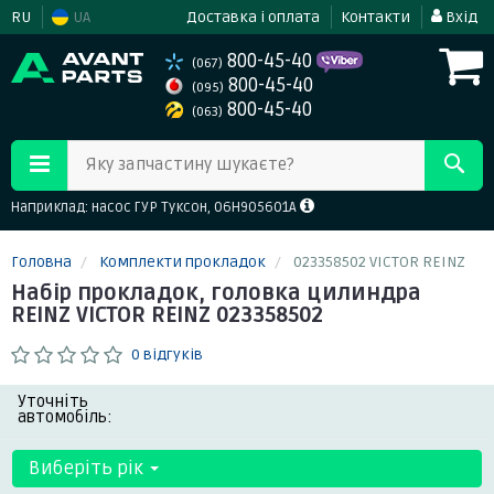
RU
UA
Доставка і оплата
Контакти
Вхід
800-45-40
(067)
800-45-40
(095)
800-45-40
(063)
Яку запчастину шукаєте?
Наприклад: насос ГУР Туксон, 06H905601A
Головна
Комплекти прокладок
023358502 VICTOR REINZ
Набір прокладок, головка цилиндра
REINZ VICTOR REINZ 023358502
0 відгуків
Уточніть
автомобіль:
Виберіть рік