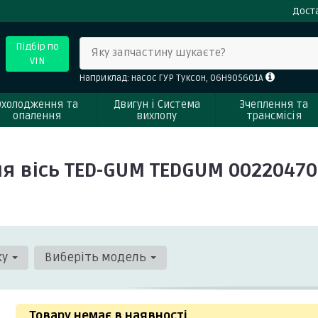
Доста
Підбір по
Яку запчастину шукаєте?
VIN
Наприклад: насос ГУР Туксон, 06H905601A
Охолодження та
Двигун і Система
Зчеплення та
опалення
вихлопу
трансмісія
я вісь TED-GUM TEDGUM 00220470
ку
Виберіть модель
Товару немає в наявності
.