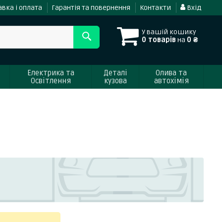
вка і оплата
Гарантія та повернення
Контакти
Вхід
У вашій кошику
0 товарів
на
0 ₴
Електрика та
Деталі
Олива та
Освітлення
кузова
автохімія