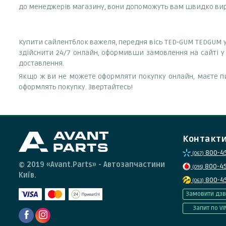
до менеджерів магазину, вони допоможуть вам швидко ви
Купити сайлентблок важеля, передня вісь TED-GUM TEDGUM у
здійснити 24/7 онлайн, оформивши замовлення на сайті у 
доставлення.
Якщо ж ви не можете оформляти покупку онлайн, маєте пи
оформлять покупку. Звертайтесь!
Контакт
800-4
(067)
© 2019 «Avant.Parts» - Автозапчастини
800-4
(095)
Київ.
800-4
(063)
Замовити дзв
Запит по VI