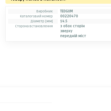
Виробник
TEDGUM
Каталоговий номер
00220470
Діаметр [мм]
14.5
Сторона встановлення
з обох сторін
зверху
передній міст