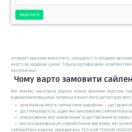
Надіслати
Інтернет-магазин Avant.Parts, спеціаліст із продажу авто
якості за чудовою ціною. Тільки сертифіковані комплектуюч
експлуатації.
Чому варто замовити
сайлен
Ми знаємо, наскільки дорога кожна хвилина простою тран
відновлення машини. Купуючи в Avant.Parts деталі для авто,
оригінальна якість запчастини, виробник –, що гаранту
доступна вартість, адже ми закуповуємо сайлентблок в
оперативний збір замовлення та доставлення по Києву та
висока кваліфікація співробітників магазину, які за нео
Сайлентблок важеля, передня вісь TED-GUM TEDGUM 00220470 