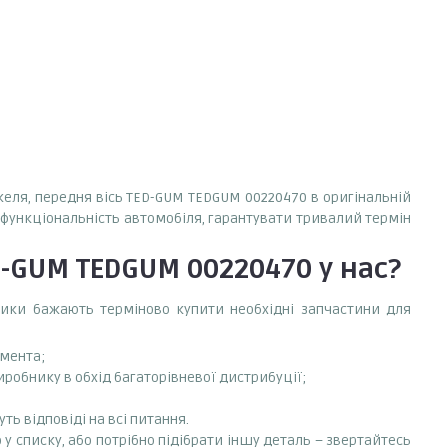
желя, передня вісь TED-GUM TEDGUM 00220470 в оригінальній
у функціональність автомобіля, гарантувати тривалий термін
D-GUM TEDGUM 00220470
у нас?
сники бажають терміново купити необхідні запчастини для
емента;
робнику в обхід багаторівневої дистрибуції;
ть відповіді на всі питання.
у списку, або потрібно підібрати іншу деталь – звертайтесь