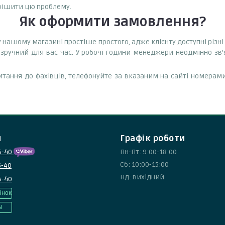
рішити цю проблему.
Як оформити замовлення?
 нашому магазині простіше простого, адже клієнту доступні різ
зручний для вас час. У робочі години менеджери неодмінно зв
тання до фахівців, телефонуйте за вказаним на сайті номерами
и
Графік роботи
5-40
Пн-Пт: 9:00-18:00
Сб: 10:00-15:00
5-40
Нд: вихідний
5-40
інок
N