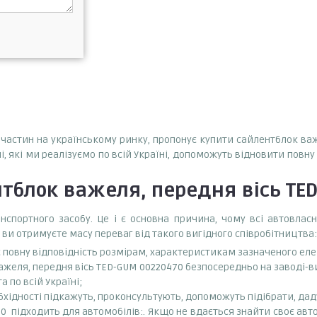
запчастин на українському ринку, пропонує купити сайлентблок ва
і, які ми реалізуємо по всій Україні, допоможуть відновити повн
тблок важеля, передня вісь TE
спортного засобу. Це і є основна причина, чому всі автовла
 ви отримуєте масу переваг від такого вигідного співробітництва:
є повну відповідність розмірам, характеристикам зазначеного ел
ажеля, передня вісь TED-GUM 00220470 безпосередньо на заводі-ви
 по всій Україні;
бхідності підкажуть, проконсультують, допоможуть підібрати, даду
підходить для автомобілів:. Якщо не вдається знайти своє авто 