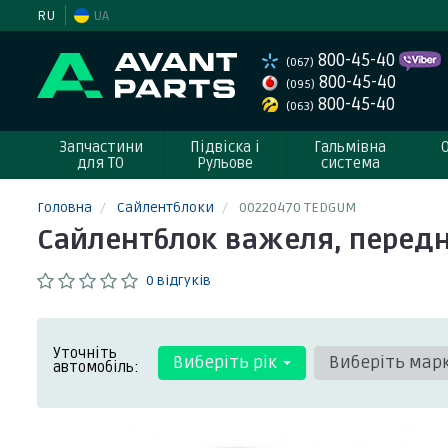
RU
UA
800-45-40
(067)
800-45-40
(095)
800-45-40
(063)
Запчастини
Підвіска і
Гальмівна
для ТО
Рульове
система
Головна
Сайлентблоки
00220470 TEDGUM
Сайлентблок важеля, передн
0 відгуків
Уточніть
Виберіть рік
Виберіть мар
автомобіль: