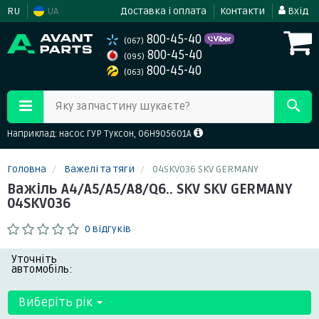
RU
UA
Доставка і оплата
Контакти
Вхід
800-45-40
(067)
800-45-40
(095)
800-45-40
(063)
Яку запчастину шукаєте?
Наприклад: насос ГУР Туксон, 06H905601A
Головна
Важелі та тяги
04SKV036 SKV GERMANY
Важіль A4/A5/A5/A8/Q6.. SKV SKV GERMANY
04SKV036
0 відгуків
Уточніть
автомобіль:
Виберіть рік