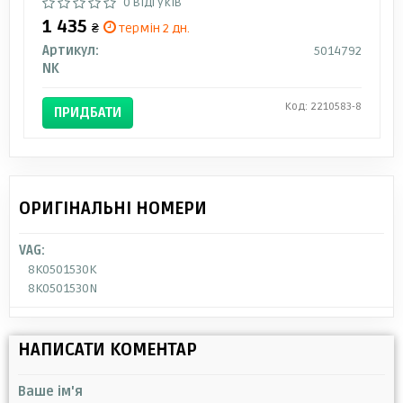
0 відгуків
1 435
₴
термін 2 дн.
Артикул:
5014792
NK
Код: 2210583-8
ПРИДБАТИ
ОРИГІНАЛЬНІ НОМЕРИ
VAG:
8K0501530K
8K0501530N
НАПИСАТИ КОМЕНТАР
Ваше ім'я