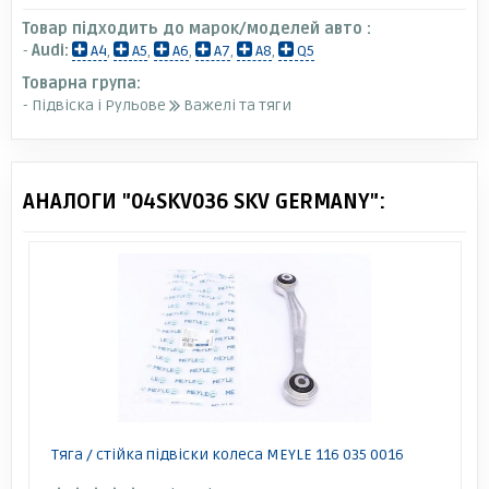
Товар підходить до марок/моделей авто :
-
Audi:
A4
,
A5
,
A6
,
A7
,
A8
,
Q5
Товарна група:
- Підвіска і Рульове
Важелі та тяги
АНАЛОГИ "04SKV036 SKV GERMANY":
Тяга / стійка підвіски колеса MEYLE 116 035 0016