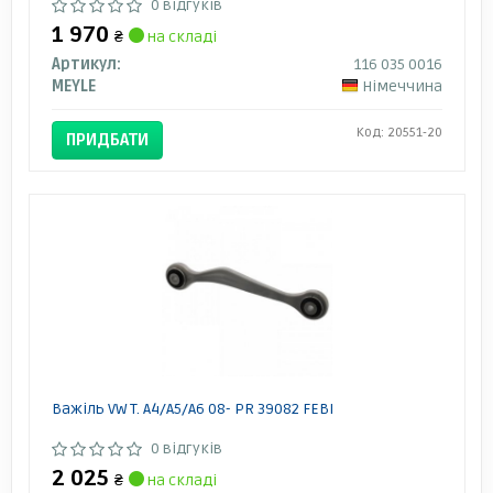
0 відгуків
1 970
₴
на складі
Артикул:
116 035 0016
MEYLE
Німеччина
Код: 20551-20
ПРИДБАТИ
Важіль VW T. A4/A5/A6 08- PR 39082 FEBI
0 відгуків
2 025
₴
на складі