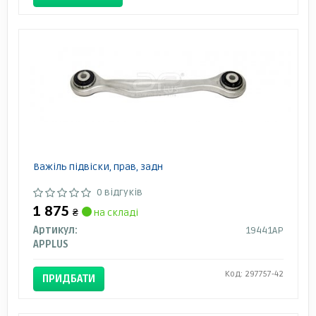
Важіль підвіски, прав, задн
0 відгуків
1 875
₴
на складі
Артикул:
19441AP
APPLUS
Код: 297757-42
ПРИДБАТИ