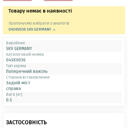
Товару немає в наявності
.
Пропонуємо вибрати з аналогів
04SKV036 SKV GERMANY →
Виробник
SKV GERMANY
Каталоговий номер
04SKV036
Тип керма
Поперечний важіль
Сторона встановлення
Задній міст
справа
Вага [кг]
0.5
ЗАСТОСОВНІСТЬ