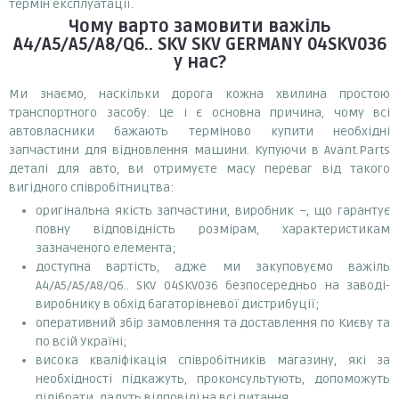
термін експлуатації.
Чому варто замовити
важіль
A4/A5/A5/A8/Q6.. SKV SKV GERMANY 04SKV036
у нас?
Ми знаємо, наскільки дорога кожна хвилина простою
транспортного засобу. Це і є основна причина, чому всі
автовласники бажають терміново купити необхідні
запчастини для відновлення машини. Купуючи в Avant.Parts
деталі для авто, ви отримуєте масу переваг від такого
вигідного співробітництва:
оригінальна якість запчастини, виробник –, що гарантує
повну відповідність розмірам, характеристикам
зазначеного елемента;
доступна вартість, адже ми закуповуємо важіль
A4/A5/A5/A8/Q6.. SKV 04SKV036 безпосередньо на заводі-
виробнику в обхід багаторівневої дистрибуції;
оперативний збір замовлення та доставлення по Києву та
по всій Україні;
висока кваліфікація співробітників магазину, які за
необхідності підкажуть, проконсультують, допоможуть
підібрати, дадуть відповіді на всі питання.