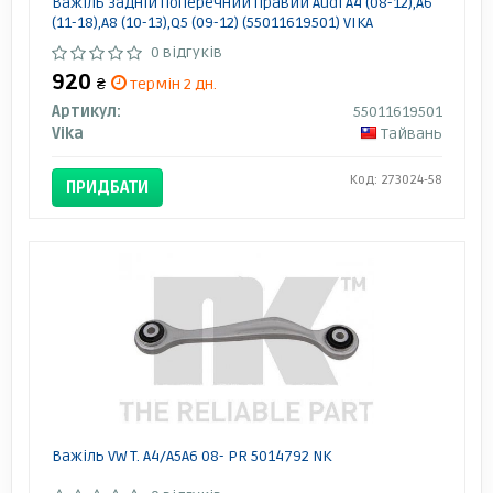
Важіль задній поперечний правий Audi A4 (08-12),A6
(11-18),A8 (10-13),Q5 (09-12) (55011619501) VIKA
0 відгуків
920
₴
термін 2 дн.
Артикул:
55011619501
Vika
Тайвань
Код: 273024-58
ПРИДБАТИ
Важіль VW T. A4/A5A6 08- PR 5014792 NK