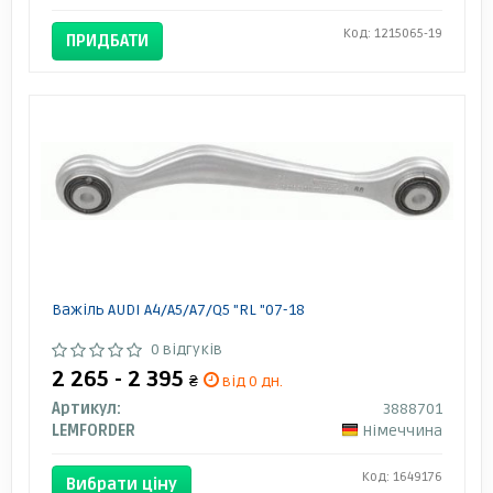
Код: 1215065-19
ПРИДБАТИ
Важіль AUDI A4/A5/A7/Q5 "RL "07-18
0 відгуків
2 265 - 2 395
₴
від 0 дн.
Артикул:
3888701
LEMFORDER
Німеччина
Код: 1649176
Вибрати ціну