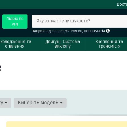
Доста
Підбір по
Яку запчастину шукаєте?
VIN
Наприклад: насос ГУР Туксон, 06H905601A
Охолодження та
Двигун і Система
Зчеплення та
опалення
вихлопу
трансмісія
R
ку
Виберіть модель