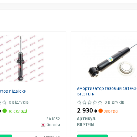
Амортизатор газовий 191945
тор підвіски
BILSTEIN
0 відгуків
0 відгуків
2 930
₴
на складі
₴
завтра
:
341852
Артикул:
Японія
BILSTEIN