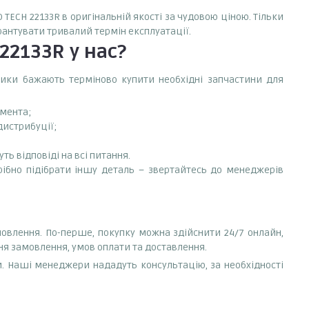
 TECH 22133R в оригінальній якості за чудовою ціною. Тільки
арантувати тривалий термін експлуатації.
 22133R
у нас?
сники бажають терміново купити необхідні запчастини для
емента;
дистрибуції;
ть відповіді на всі питання.
трібно підібрати іншу деталь – звертайтесь до менеджерів
мовлення. По-перше, покупку можна здійснити 24/7 онлайн,
ня замовлення, умов оплати та доставлення.
. Наші менеджери нададуть консультацію, за необхідності