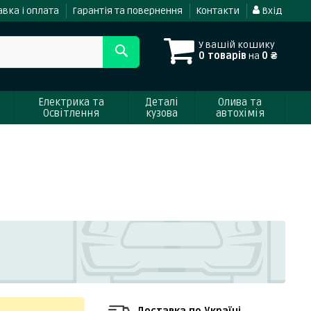
вка і оплата
Гарантія та повернення
Контакти
Вхід
У вашій кошику
0 товарів
на
0 ₴
Електрика та
Деталі
Олива та
Освітлення
кузова
автохімія