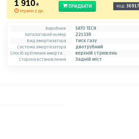
1 910
₴
ПРИДБАТИ
Код:
3691
термін 2 дн.
Виробник
SATO TECH
Каталоговий номер
22133R
Вид амортизатора
тиск газу
Система амортизатора
двотрубний
Спосіб кріплення амортизатора
верхній стрижень
Сторона встановлення
Задній міст