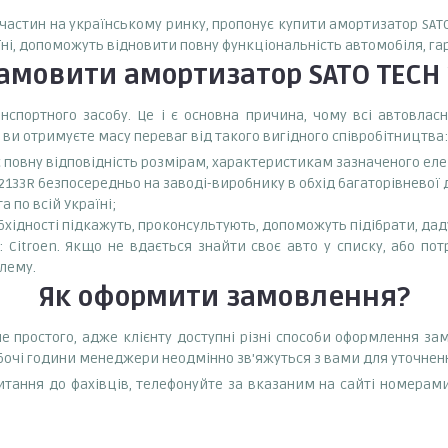
пчастин на українському ринку, пропонує купити амортизатор SATO
аїні, допоможуть відновити повну функціональність автомобіля, г
замовити
амортизатор SATO TECH
спортного засобу. Це і є основна причина, чому всі автовла
 ви отримуєте масу переваг від такого вигідного співробітництва:
є повну відповідність розмірам, характеристикам зазначеного ел
133R безпосередньо на заводі-виробнику в обхід багаторівневої 
 по всій Україні;
бхідності підкажуть, проконсультують, допоможуть підібрати, даду
 Citroen. Якщо не вдається знайти своє авто у списку, або по
лему.
Як оформити замовлення?
 простого, адже клієнту доступні різні способи оформлення за
обочі години менеджери неодмінно зв'яжуться з вами для уточнен
тання до фахівців, телефонуйте за вказаним на сайті номерами