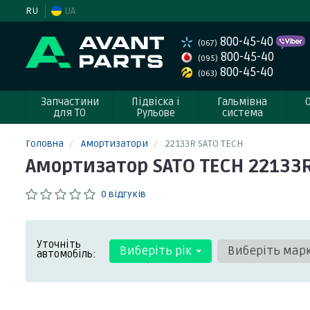
RU
UA
800-45-40
(067)
800-45-40
(095)
800-45-40
(063)
Запчастини
Підвіска і
Гальмівна
для ТО
Рульове
система
Головна
Амортизатори
22133R SATO TECH
Амортизатор SATO TECH 22133
0 відгуків
Уточніть
Виберіть рік
Виберіть мар
автомобіль: