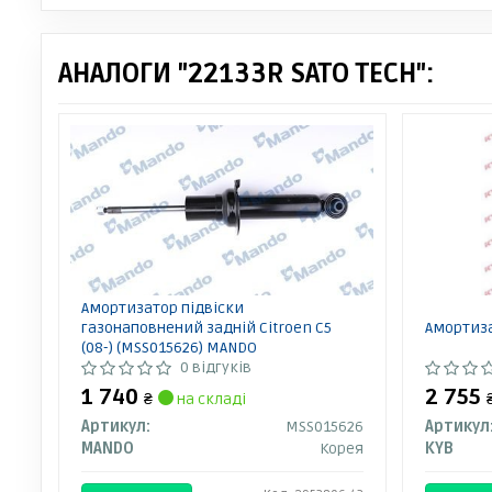
АНАЛОГИ "22133R SATO TECH":
Амортизатор підвіски
газонаповнений задній Citroen C5
Амортиза
(08-) (MSS015626) MANDO
0 відгуків
1 740
2 755
₴
на складі
Артикул:
MSS015626
Артикул
MANDO
Корея
KYB