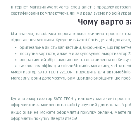
Інтернет-магазин Avant.Parts, спеціаліст із продажу автоза
сертифіковані комплектуючі, які ми реалізуємо по всій Укр
Чому варто 
Ми знаємо, наскільки дорога кожна хвилина простою тран
відновлення машини. Купуючи в Avant.Parts деталі для авто,
оригінальна якість запчастини, виробник –, що гаранту
доступна вартість, адже ми закуповуємо амортизатор 22
оперативний збір замовлення та доставлення по Києву та
висока кваліфікація співробітників магазину, які за нео
Амортизатор SATO TECH 22133R підходить для автомобілів:
магазину, вони допоможуть вам швидко вирішити цю проб
Купити амортизатор SATO TECH у нашому магазині простіше
оформивши замовлення на сайті у зручний для вас час. У р
Якщо ж ви не можете оформляти покупку онлайн, маєте пи
оформлять покупку. Звертайтесь!