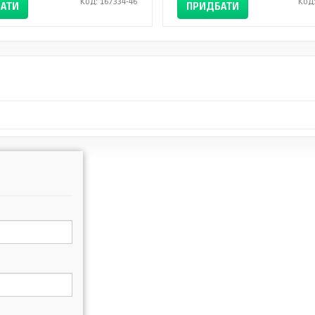
Код: 167334-46
Код
АТИ
ПРИДБАТИ