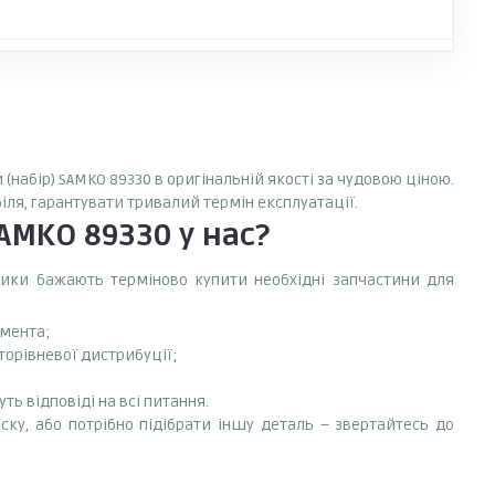
(набір) SAMKO 89330 в оригінальній якості за чудовою ціною.
іля, гарантувати тривалий термін експлуатації.
SAMKO 89330
у нас?
сники бажають терміново купити необхідні запчастини для
емента;
торівневої дистрибуції;
ть відповіді на всі питання.
иску, або потрібно підібрати іншу деталь – звертайтесь до