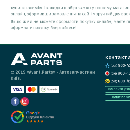
Купити гальмівні колодки (набір) SAMKO у нашому магазин
онлайн, оформивши замовлення на сайті у зручний для вас 
Якщо ж ви не можете оформляти покупку онлайн, маєте пи
оформлять покупку. Звертайтесь!
Контакт
800-4
(067)
© 2019 «Avant.Parts» - Автозапчастини
800-4
(095)
Київ.
800-4
(063)
Замовити дзв
Запит по VI