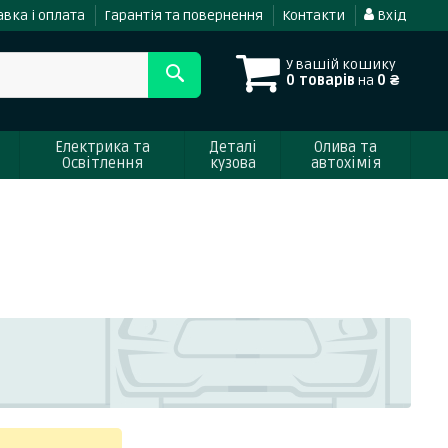
вка і оплата
Гарантія та повернення
Контакти
Вхід
У вашій кошику
0 товарів
на
0 ₴
Електрика та
Деталі
Олива та
Освітлення
кузова
автохімія