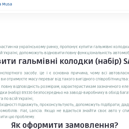
a Musa
пчастин на українському ринку, пропонує купити гальмівні колодки 
ій Україні, допоможуть відновити повну функціональність автомоб
вити
гальмівні колодки (набір) 
спортного засобу. Це і є основна причина, чому всі автовла
 ви отримуєте масу переваг від такого вигідного співробітництва:
є повну відповідність розмірам, характеристикам зазначеного ел
дки (набір) 89330 безпосередньо на заводі-виробнику в обхід бага
 по всій Україні;
бхідності підкажуть, проконсультують, допоможуть підібрати, даду
мобілів: Fiat, Lancia. Якщо не вдається знайти своє авто у сп
ити цю проблему.
Як оформити замовлення?