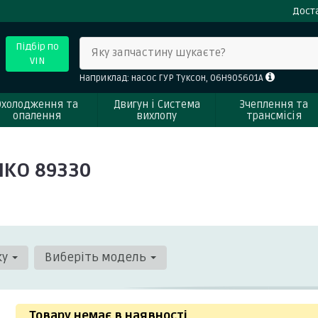
Доста
Підбір по
Яку запчастину шукаєте?
VIN
Наприклад: насос ГУР Туксон, 06H905601A
Охолодження та
Двигун і Система
Зчеплення та
опалення
вихлопу
трансмісія
MKO 89330
ку
Виберіть модель
Товару немає в наявності
.