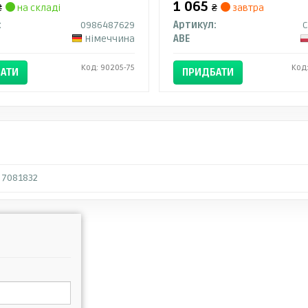
1 065
₴
на складі
₴
завтра
:
0986487629
Артикул:
C
Німеччина
ABE
Код: 90205-75
Код
АТИ
ПРИДБАТИ
7081832