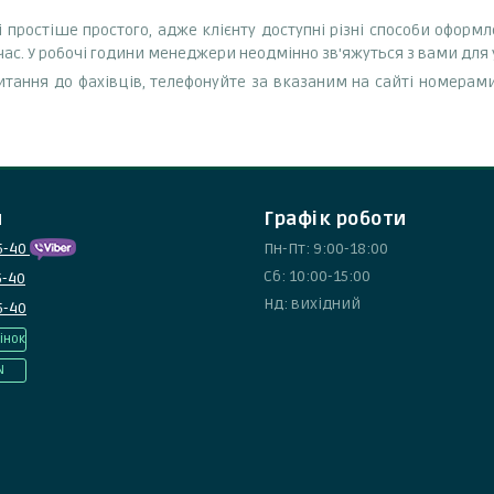
і простіше простого, адже клієнту доступні різні способи оформ
час. У робочі години менеджери неодмінно зв'яжуться з вами для
тання до фахівців, телефонуйте за вказаним на сайті номерами
и
Графік роботи
5-40
Пн-Пт: 9:00-18:00
Сб: 10:00-15:00
5-40
Нд: вихідний
5-40
інок
N