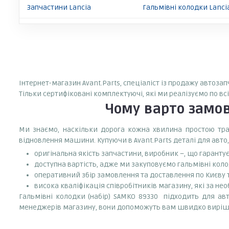
Запчастини Lancia
Гальмівні колодки Lanci
Інтернет-магазин Avant.Parts, спеціаліст із продажу автоза
Тільки сертифіковані комплектуючі, які ми реалізуємо по вс
Чому варто замо
Ми знаємо, наскільки дорога кожна хвилина простою тран
відновлення машини. Купуючи в Avant.Parts деталі для авто,
оригінальна якість запчастини, виробник –, що гаранту
доступна вартість, адже ми закуповуємо гальмівні коло
оперативний збір замовлення та доставлення по Києву та
висока кваліфікація співробітників магазину, які за нео
Гальмівні колодки (набір) SAMKO 89330 підходить для авто
менеджерів магазину, вони допоможуть вам швидко виріш