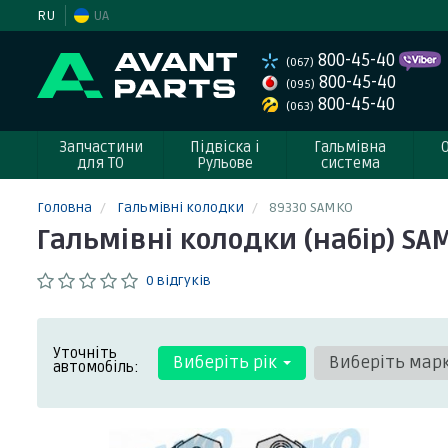
RU
UA
800-45-40
(067)
800-45-40
(095)
800-45-40
(063)
Запчастини
Підвіска і
Гальмівна
для ТО
Рульове
система
Головна
Гальмівні колодки
89330 SAMKO
Гальмівні колодки (набір) SA
0 відгуків
Уточніть
Виберіть рік
Виберіть мар
автомобіль: