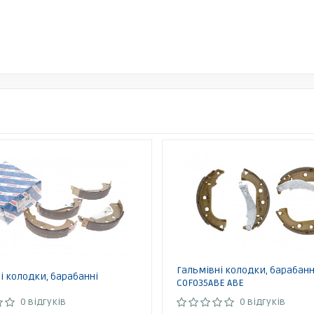
Гальмівні колодки, барабанн
і колодки, барабанні
C0F035ABE ABE
0 відгуків
0 відгуків