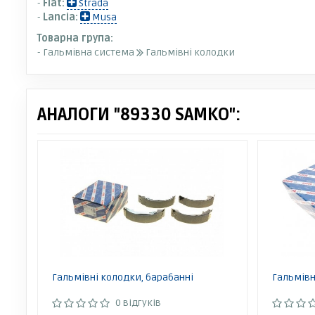
-
Fiat:
Strada
-
Lancia:
Musa
Товарна група:
- Гальмівна система
Гальмівні колодки
АНАЛОГИ "89330 SAMKO":
Гальмівні колодки, барабанні
Гальмівн
0 відгуків