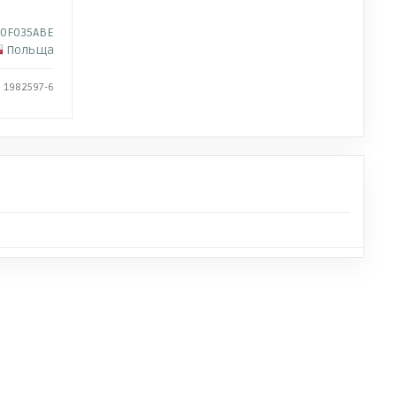
0F035ABE
Польща
: 1982597-6