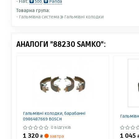
-
Fiat:
500
,
Panda
Товарна група:
- Гальмівна система
Гальмівні колодки
АНАЛОГИ "88230 SAMKO":
Гальмівні колодки, барабанні
Гальмівн
0986487669 BOSCH
0 відгуків
1 320
1 045
₴
завтра