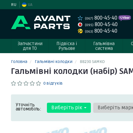
RU
UA
800-45-40
(067)
800-45-40
(095)
800-45-40
(063)
Запчастини
Підвіска і
Гальмівна
для ТО
Рульове
система
Головна
Гальмівні колодки
88230 SAMKO
Гальмівні колодки (набір) SA
0 відгуків
Уточніть
Виберіть рік
Виберіть мар
автомобіль: