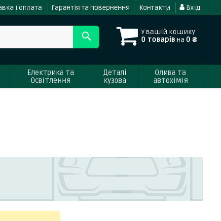
вка і оплата
Гарантія та повернення
Контакти
Вхід
У вашій кошику
0 товарів
на
0 ₴
Електрика та
Деталі
Олива та
Освітлення
кузова
автохімія