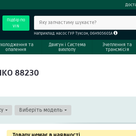
Доста
Підбір по
Яку запчастину шукаєте?
VIN
Наприклад: насос ГУР Туксон, 06H905601A
Охолодження та
Двигун і Система
Зчеплення та
опалення
вихлопу
трансмісія
MKO 88230
ку
Виберіть модель
Товару немає в наявності
.