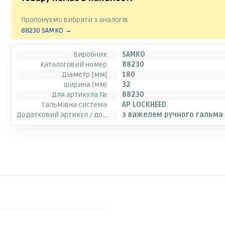
Пропонуємо вибрати з аналогів
88230 SAMKO →
Виробник
SAMKO
Каталоговий номер
88230
Діаметр [мм]
180
Ширина (мм)
32
Для артикула №
88230
Гальмівна система
AP LOCKHEED
Додатковий артикул / додаткова інформація 2
з важелем ручного гальма