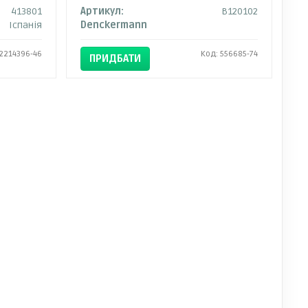
413801
Артикул:
B120102
Іспанія
Denckermann
 2214396-46
Код: 556685-74
ПРИДБАТИ