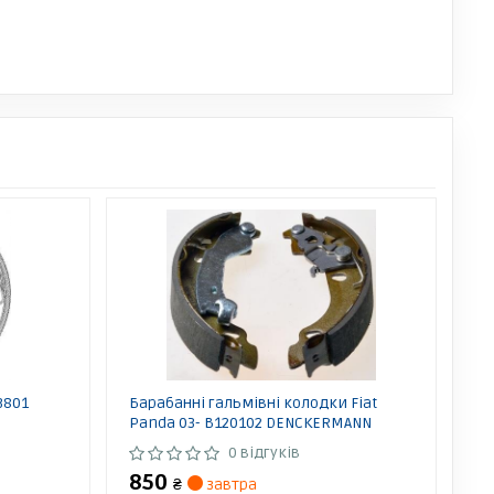
3801
Барабанні гальмівні колодки Fiat
Panda 03- B120102 DENCKERMANN
0 відгуків
850
₴
завтра