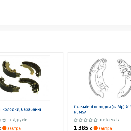
Гальмівні колодки (набір) 41
і колодки, барабанні
REMSA
0 відгуків
0 відгуків
1 385
₴
завтра
₴
завтра