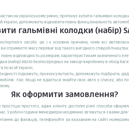
пчастин на українському ринку, пропонує купити гальмівні колодки 
ій Україні, допоможуть відновити повну функціональність автомоб
вити
гальмівні колодки (набір) 
спортного засобу. Це і є основна причина, чому всі автовла
 ви отримуєте масу переваг від такого вигідного співробітництва:
є повну відповідність розмірам, характеристикам зазначеного ел
дки (набір) 88230 безпосередньо на заводі-виробнику в обхід бага
 по всій Україні;
бхідності підкажуть, проконсультують, допоможуть підібрати, даду
обілів: Fiat. Якщо не вдається знайти своє авто у списку, або 
лему.
Як оформити замовлення?
і простіше простого, адже клієнту доступні різні способи оформ
час. У робочі години менеджери неодмінно зв'яжуться з вами для
тання до фахівців, телефонуйте за вказаним на сайті номерами