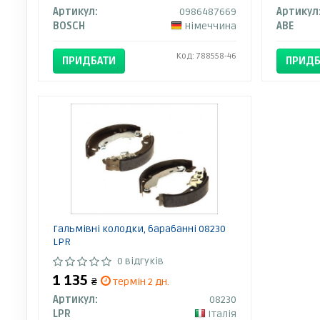
Артикул:
0986487669
Артикул
BOSCH
Німеччина
ABE
Код: 788558-46
ПРИДБАТИ
ПРИДБ
Гальмівні колодки, барабанні 08230
LPR
0 відгуків
1 135
₴
термін 2 дн.
Артикул:
08230
LPR
Італія