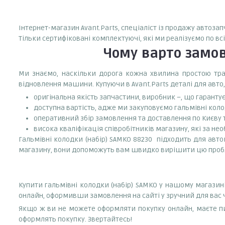
Інтернет-магазин Avant.Parts, спеціаліст із продажу автоза
Тільки сертифіковані комплектуючі, які ми реалізуємо по вс
Чому варто замо
Ми знаємо, наскільки дорога кожна хвилина простою тран
відновлення машини. Купуючи в Avant.Parts деталі для авто,
оригінальна якість запчастини, виробник –, що гаранту
доступна вартість, адже ми закуповуємо гальмівні коло
оперативний збір замовлення та доставлення по Києву та
висока кваліфікація співробітників магазину, які за нео
Гальмівні колодки (набір) SAMKO 88230 підходить для автом
магазину, вони допоможуть вам швидко вирішити цю проб
Купити гальмівні колодки (набір) SAMKO у нашому магазин
онлайн, оформивши замовлення на сайті у зручний для вас 
Якщо ж ви не можете оформляти покупку онлайн, маєте пи
оформлять покупку. Звертайтесь!