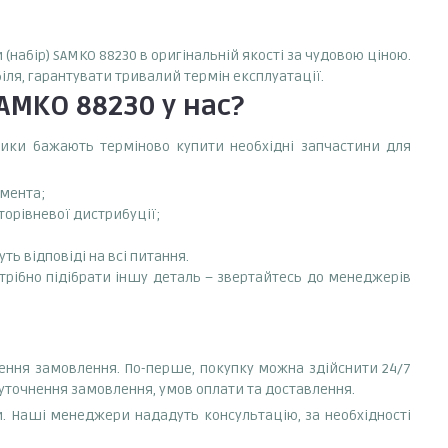
(набір) SAMKO 88230 в оригінальній якості за чудовою ціною.
іля, гарантувати тривалий термін експлуатації.
SAMKO 88230
у нас?
сники бажають терміново купити необхідні запчастини для
емента;
торівневої дистрибуції;
ть відповіді на всі питання.
потрібно підібрати іншу деталь – звертайтесь до менеджерів
лення замовлення. По-перше, покупку можна здійснити 24/7
 уточнення замовлення, умов оплати та доставлення.
. Наші менеджери нададуть консультацію, за необхідності