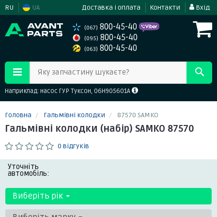
RU
UA
Доставка і оплата
Контакти
Вхід
800-45-40
(067)
800-45-40
(095)
800-45-40
(063)
Яку запчастину шукаєте?
Наприклад: насос ГУР Туксон, 06H905601A
Головна
Гальмівні колодки
87570 SAMKO
Гальмівні колодки (набір) SAMKO 87570
0 відгуків
Уточніть
автомобіль:
Виберіть рік