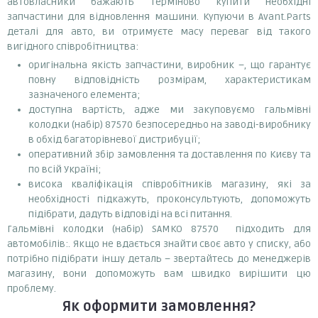
автовласники бажають терміново купити необхідні
запчастини для відновлення машини. Купуючи в Avant.Parts
деталі для авто, ви отримуєте масу переваг від такого
вигідного співробітництва:
оригінальна якість запчастини, виробник –, що гарантує
повну відповідність розмірам, характеристикам
зазначеного елемента;
доступна вартість, адже ми закуповуємо гальмівні
колодки (набір) 87570 безпосередньо на заводі-виробнику
в обхід багаторівневої дистрибуції;
оперативний збір замовлення та доставлення по Києву та
по всій Україні;
висока кваліфікація співробітників магазину, які за
необхідності підкажуть, проконсультують, допоможуть
підібрати, дадуть відповіді на всі питання.
Гальмівні колодки (набір) SAMKO 87570 підходить для
автомобілів:. Якщо не вдається знайти своє авто у списку, або
потрібно підібрати іншу деталь – звертайтесь до менеджерів
магазину, вони допоможуть вам швидко вирішити цю
проблему.
Як оформити замовлення?