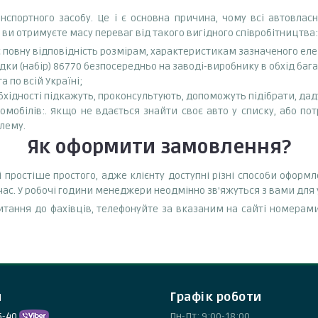
спортного засобу. Це і є основна причина, чому всі автовла
 ви отримуєте масу переваг від такого вигідного співробітництва:
є повну відповідність розмірам, характеристикам зазначеного ел
дки (набір) 86770 безпосередньо на заводі-виробнику в обхід баг
 по всій Україні;
бхідності підкажуть, проконсультують, допоможуть підібрати, даду
омобілів:. Якщо не вдається знайти своє авто у списку, або по
лему.
Як оформити замовлення?
і простіше простого, адже клієнту доступні різні способи оформ
час. У робочі години менеджери неодмінно зв'яжуться з вами для
тання до фахівців, телефонуйте за вказаним на сайті номерами
и
Графік роботи
5-40
Пн-Пт: 9:00-18:00