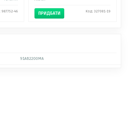
: 987752-46
Код: 327081-19
ПРИДБАТИ
91AB2200MA