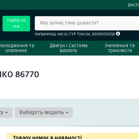
Доста
Підбір по
Яку запчастину шукаєте?
VIN
Наприклад: насос ГУР Туксон, 06H905601A
Охолодження та
Двигун і Система
Зчеплення та
опалення
вихлопу
трансмісія
MKO 86770
ку
Виберіть модель
Товару немає в наявності
.