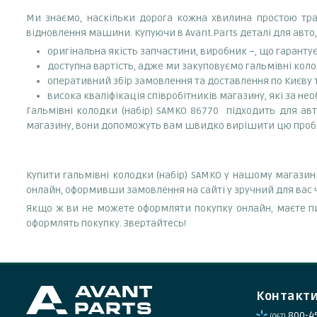
Ми знаємо, наскільки дорога кожна хвилина простою тран
відновлення машини. Купуючи в Avant.Parts деталі для авто,
оригінальна якість запчастини, виробник –, що гаранту
доступна вартість, адже ми закуповуємо гальмівні коло
оперативний збір замовлення та доставлення по Києву та
висока кваліфікація співробітників магазину, які за нео
Гальмівні колодки (набір) SAMKO 86770 підходить для авт
магазину, вони допоможуть вам швидко вирішити цю проб
Купити гальмівні колодки (набір) SAMKO у нашому магазин
онлайн, оформивши замовлення на сайті у зручний для вас 
Якщо ж ви не можете оформляти покупку онлайн, маєте пи
оформлять покупку. Звертайтесь!
Контакт
800-4
(067)