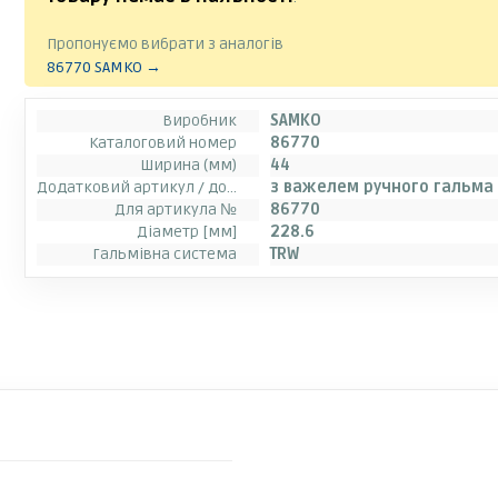
Пропонуємо вибрати з аналогів
86770 SAMKO →
Виробник
SAMKO
Каталоговий номер
86770
Ширина (мм)
44
Додатковий артикул / додаткова інформація 2
з важелем ручного гальма
Для артикула №
86770
Діаметр [мм]
228.6
Гальмівна система
TRW