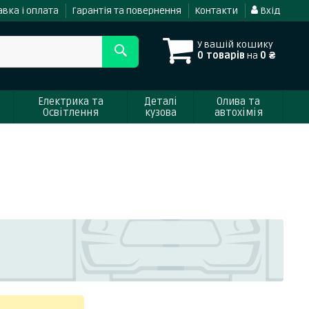
вка і оплата
Гарантія та повернення
Контакти
Вхід
У вашій кошику
0 товарів
на
0 ₴
Електрика та
Деталі
Олива та
Освітлення
кузова
автохімія