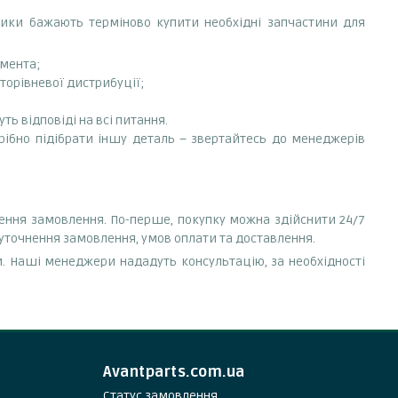
сники бажають терміново купити необхідні запчастини для
емента;
аторівневої дистрибуції;
ть відповіді на всі питання.
трібно підібрати іншу деталь – звертайтесь до менеджерів
лення замовлення. По-перше, покупку можна здійснити 24/7
 уточнення замовлення, умов оплати та доставлення.
. Наші менеджери нададуть консультацію, за необхідності
Avantparts.com.ua
Статус замовлення