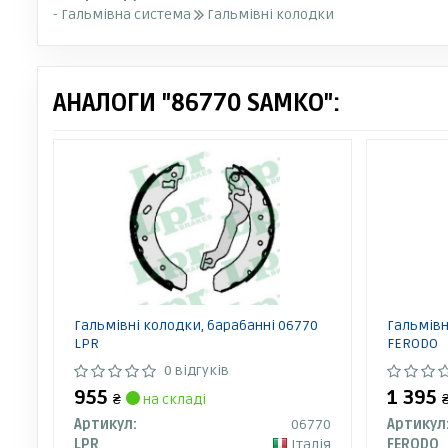
- Гальмівна система
Гальмівні колодки
АНАЛОГИ "86770 SAMKO":
Гальмівні колодки, барабанні 06770
Гальмівн
LPR
FERODO
0 відгуків
955
1 395
₴
на складі
Артикул:
06770
Артикул
LPR
Італія
FERODO