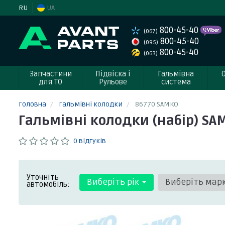
RU
UA
800-45-40
(067)
800-45-40
(095)
800-45-40
(063)
Запчастини
Підвіска і
Гальмівна
для ТО
Рульове
система
Головна
Гальмівні колодки
86770 SAMKO
Гальмівні колодки (набір) SA
0 відгуків
Уточніть
Виберіть рік
Виберіть мар
автомобіль: