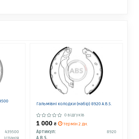
9500
Гальмівні колодки (набір) 8920 A.B.S.
0 відгуків
1 000
₴
термін 2 дн.
439500
Артикул:
8920
Іспанія
A.B.S.