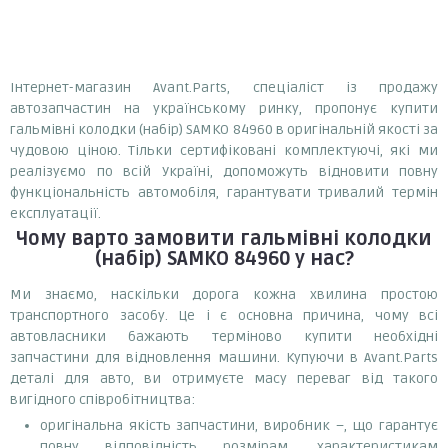
Інтернет-магазин Avant.Parts, спеціаліст із продажу
автозапчастин на українському ринку, пропонує купити
гальмівні колодки (набір) SAMKO 84960 в оригінальній якості за
чудовою ціною. Тільки сертифіковані комплектуючі, які ми
реалізуємо по всій Україні, допоможуть відновити повну
функціональність автомобіля, гарантувати тривалий термін
експлуатації.
Чому варто замовити
гальмівні колодки
(набір) SAMKO 84960
у нас?
Ми знаємо, наскільки дорога кожна хвилина простою
транспортного засобу. Це і є основна причина, чому всі
автовласники бажають терміново купити необхідні
запчастини для відновлення машини. Купуючи в Avant.Parts
деталі для авто, ви отримуєте масу переваг від такого
вигідного співробітництва:
оригінальна якість запчастини, виробник –, що гарантує
повну відповідність розмірам, характеристикам