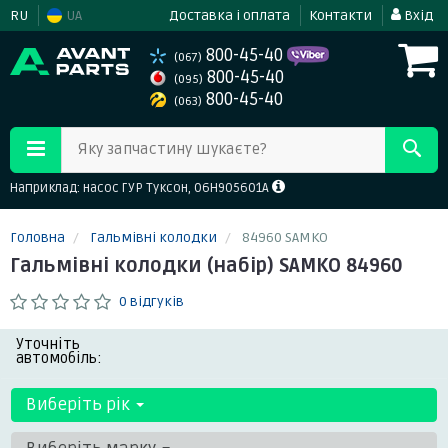
RU
UA
Доставка і оплата
Контакти
Вхід
800-45-40
(067)
800-45-40
(095)
800-45-40
(063)
Яку запчастину шукаєте?
Наприклад: насос ГУР Туксон, 06H905601A
Головна
Гальмівні колодки
84960 SAMKO
Гальмівні колодки (набір) SAMKO 84960
0 відгуків
Уточніть
автомобіль:
Виберіть рік