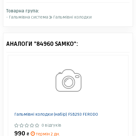
Товарна група:
- Гальмівна система
Гальмівні колодки
АНАЛОГИ "84960 SAMKO":
Гальмівні колодки (набір) FSB293 FERODO
0 відгуків
990
₴
термін 2 дн.