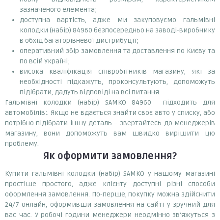
зазначеного елемента;
доступна вартість, адже ми закуповуємо гальмівні
колодки (набір) 84960 безпосередньо на заводі-виробнику
в обхід багаторівневої дистрибуції;
оперативний збір замовлення та доставлення по Києву та
по всій Україні;
висока кваліфікація співробітників магазину, які за
необхідності підкажуть, проконсультують, допоможуть
підібрати, дадуть відповіді на всі питання.
Гальмівні колодки (набір) SAMKO 84960 підходить для
автомобілів:. Якщо не вдається знайти своє авто у списку, або
потрібно підібрати іншу деталь – звертайтесь до менеджерів
магазину, вони допоможуть вам швидко вирішити цю
проблему.
Як оформити замовлення?
Купити гальмівні колодки (набір) SAMKO у нашому магазині
простіше простого, адже клієнту доступні різні способи
оформлення замовлення. По-перше, покупку можна здійснити
24/7 онлайн, оформивши замовлення на сайті у зручний для
вас час. У робочі години менеджери неодмінно зв'яжуться з