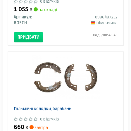
0 відгуків
1 055
₴
на складі
Артикул:
0986487252
BOSCH
Німеччина
Код: 788540-46
ПРИДБАТИ
Гальмівні колодки, барабанні
0 відгуків
660
₴
завтра