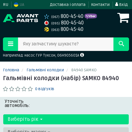
RU
UA
Доставка і оплата
Контакти
Вхід
800-45-40
(067)
800-45-40
(095)
800-45-40
(063)
Яку запчастину шукаєте?
Наприклад: насос ГУР Туксон, 06H905601A
Головна
Гальмівні колодки
84940 SAMKO
Гальмівні колодки (набір) SAMKO 84940
0 відгуків
Уточніть
автомобіль:
Виберіть рік