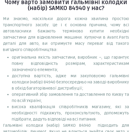
Чому варто замовити
гальмівні колодки
(набір) SAMKO 84940
у нас?
Ми знаємо, наскільки дорога кожна хвилина простою
транспортного засобу. Це і є основна причина, чому всі
автовласники бажають терміново купити необхідні
запчастини для відновлення машини. Купуючи в Avant.Parts
деталі для авто, ви отримуєте масу переваг від такого
вигідного співробітництва:
оригінальна якість запчастини, виробник –, що гарантує
повну відповідність розмірам, характеристикам
зазначеного елемента;
доступна вартість, адже ми закуповуємо гальмівні
колодки (набір) 84940 безпосередньо на заводі-виробнику
в обхід багаторівневої дистрибуції;
оперативний збір замовлення та доставлення по Києву та
по всій Україні;
висока кваліфікація співробітників магазину, які за
необхідності підкажуть, проконсультують, допоможуть
підібрати, дадуть відповіді на всі питання.
Гальмівні колодки (набір) SAMKO 84940 підходить для
автомобілів: Peugeot. Якщо не вдається знайти своє авто у