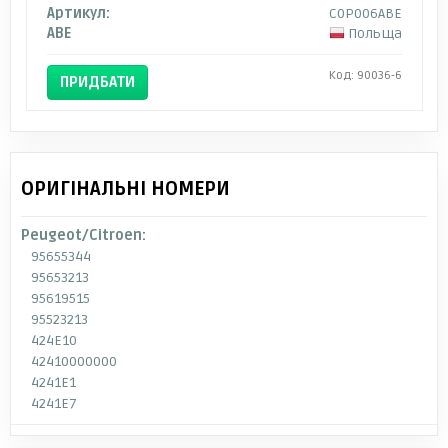
Артикул:
C0P006ABE
ABE
Польща
Код: 90036-6
ПРИДБАТИ
ОРИГІНАЛЬНІ НОМЕРИ
Peugeot/Citroen:
95655344
95653213
95619515
95523213
424E10
42410000000
4241E1
4241E7