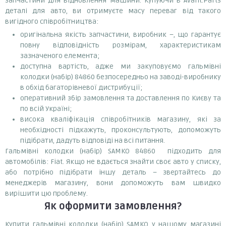
запчастини для відновлення машини. Купуючи в Avant.Parts
деталі для авто, ви отримуєте масу переваг від такого
вигідного співробітництва:
оригінальна якість запчастини, виробник –, що гарантує
повну відповідність розмірам, характеристикам
зазначеного елемента;
доступна вартість, адже ми закуповуємо гальмівні
колодки (набір) 84860 безпосередньо на заводі-виробнику
в обхід багаторівневої дистрибуції;
оперативний збір замовлення та доставлення по Києву та
по всій Україні;
висока кваліфікація співробітників магазину, які за
необхідності підкажуть, проконсультують, допоможуть
підібрати, дадуть відповіді на всі питання.
Гальмівні колодки (набір) SAMKO 84860 підходить для
автомобілів: Fiat. Якщо не вдається знайти своє авто у списку,
або потрібно підібрати іншу деталь – звертайтесь до
менеджерів магазину, вони допоможуть вам швидко
вирішити цю проблему.
Як оформити замовлення?
Купити гальмівні колодки (набір) SAMKO у нашому магазині