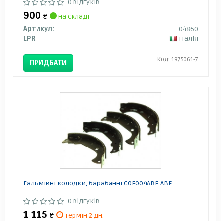
0 відгуків
900
₴
на складі
Артикул:
04860
LPR
Італія
Код: 1975061-7
ПРИДБАТИ
Гальмівні колодки, барабанні C0F004ABE ABE
0 відгуків
1 115
₴
термін 2 дн.