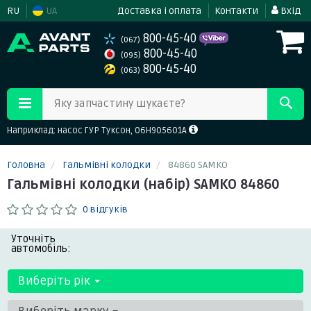
RU
UA
Доставка і оплата
Контакти
Вхід
800-45-40
(067)
800-45-40
(095)
800-45-40
(063)
Яку запчастину шукаєте?
Наприклад: насос ГУР Туксон, 06H905601A
Головна
Гальмівні колодки
84860 SAMKO
Гальмівні колодки (набір) SAMKO 84860
0 відгуків
Уточніть
автомобіль:
Виберіть рік