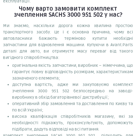
експлуатації.
Чому варто замовити
комплект
зчеплення SACHS 3000 951 502
у нас?
Ми знаємо, наскільки дорога кожна хвилина простою
транспортного засобу. Це і є основна причина, чому всі
автовласники бажають терміново купити необхідні
запчастини для відновлення машини. Купуючи в Avant.Parts
деталі для авто, ви отримуєте масу переваг від такого
вигідного співробітництва:
оригінальна якість запчастини, виробник – Німеччина, що
гарантує повну відповідність розмірам, характеристикам
зазначеного елемента;
доступна вартість, адже ми закуповуємо комплект
зчеплення 3000 951 502 безпосередньо на заводі-
виробнику в обхід багаторівневої дистрибуції;
оперативний збір замовлення та доставлення по Києву та
по всій Україні;
висока кваліфікація співробітників магазину, які за
необхідності підкажуть, проконсультують, допоможуть
підібрати, дадуть відповіді на всі питання.
Комплект зчеплення SACHS 3000 951 502 підходить для