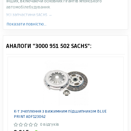
інших, включаючи основних гігантів японського
автомобілебудування.
Усі запчастини SACHS →
Показати повністю...
АНАЛОГИ "3000 951 502 SACHS":
К-т зчеплення з вижимним підшипником BLUE
PRINT ADF123042
0 відгуків