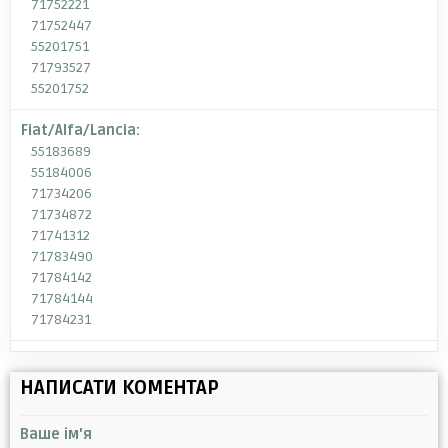
71752221
71752447
55201751
71793527
55201752
Fiat/Alfa/Lancia:
55183689
55184006
71734206
71734872
71741312
71783490
71784142
71784144
71784231
НАПИСАТИ КОМЕНТАР
Ваше ім'я