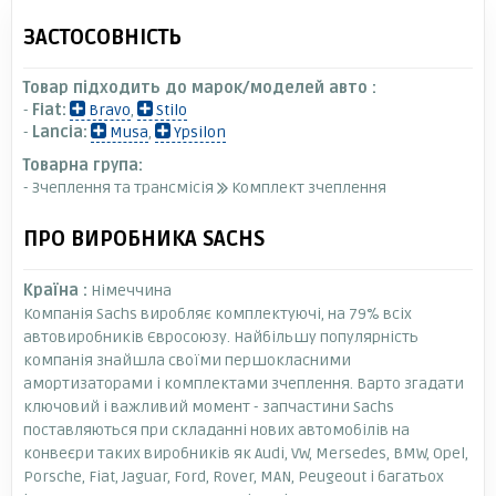
ЗАСТОСОВНІСТЬ
Товар підходить до марок/моделей авто :
-
Fiat:
Bravo
,
Stilo
-
Lancia:
Musa
,
Ypsilon
Товарна група:
- Зчеплення та трансмісія
Комплект зчеплення
ПРО ВИРОБНИКА SACHS
Країна :
Німеччина
Компанія Sachs виробляє комплектуючі, на 79% всіх
автовиробників Євросоюзу. Найбільшу популярність
компанія знайшла своїми першокласними
амортизаторами і комплектами зчеплення. Варто згадати
ключовий і важливий момент - запчастини Sachs
поставляються при складанні нових автомобілів на
конвеєри таких виробників як Audi, VW, Mersedes, BMW, Opel,
Porsche, Fiat, Jaguar, Ford, Rover, MAN, Peugeout і багатьох