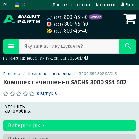
RU
UA
Доставка і оплата
Контакти
Вхід
800-45-40
(067)
800-45-40
(095)
800-45-40
(063)
Яку запчастину шукаєте?
Наприклад: насос ГУР Туксон, 06H905601A
Головна
Комплект зчеплення
3000 951 502 SACHS
Комплект зчеплення SACHS 3000 951 502
0 відгуків
Уточніть
автомобіль:
Виберіть рік