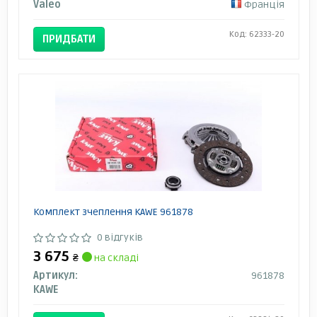
Valeo
Франція
Код: 62333-20
ПРИДБАТИ
Комплект зчеплення KAWE 961878
0 відгуків
3 675
₴
на складі
Артикул:
961878
KAWE