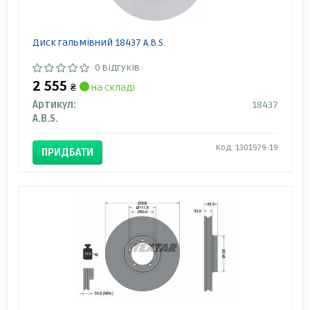
Диск гальмівний 18437 A.B.S.
0 відгуків
2 555
₴
на складі
Артикул:
18437
A.B.S.
Код: 1301979-19
ПРИДБАТИ