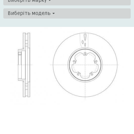
Виберіть марку
Виберіть модель