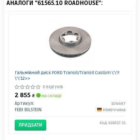
АНАЛОГИ "61565.10 ROADHOUSE":
Гальмівний диск FORD Transit/Transit Custom \'\'F
\'\'12>>
0 відгуків
2 855
₴
на складі
Артикул:
104497
FEBI BILSTEIN
Німеччина
Код: 608517-31
ПРИДБАТИ