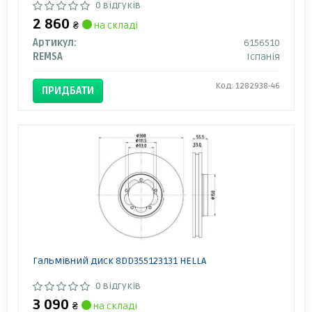
0 відгуків
2 860
₴
на складі
Артикул:
6156510
REMSA
Іспанія
Код: 1282938-46
ПРИДБАТИ
Гальмівний диск 8DD355123131 HELLA
0 відгуків
3 090
₴
на складі