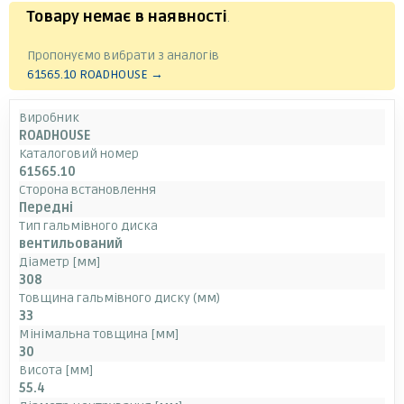
Товару немає в наявності
.
Пропонуємо вибрати з аналогів
61565.10 ROADHOUSE →
Виробник
ROADHOUSE
Каталоговий номер
61565.10
Сторона встановлення
Передні
Тип гальмівного диска
вентильований
Діаметр [мм]
308
Товщина гальмівного диску (мм)
33
Мінімальна товщина [мм]
30
Висота [мм]
55.4