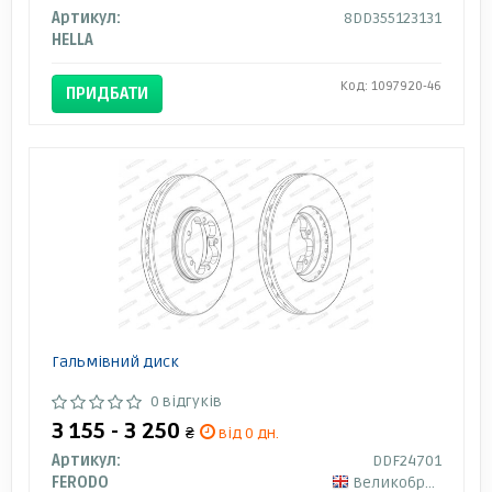
Артикул:
8DD355123131
HELLA
Код: 1097920-46
ПРИДБАТИ
Гальмівний диск
0 відгуків
3 155 - 3 250
₴
від 0 дн.
Артикул:
DDF24701
FERODO
Великобританія