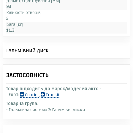
Діаметр центрування [мм]
93
Кількість отворів
5
Вага [кг]
11.3
Гальмівний диск
ЗАСТОСОВНІСТЬ
Товар підходить до марок/моделей авто :
-
Ford:
Courier
,
Transit
Товарна група:
- Гальмівна система
Гальмівні диски