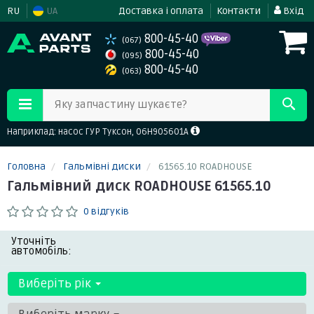
RU
UA
Доставка і оплата
Контакти
Вхід
800-45-40
(067)
800-45-40
(095)
800-45-40
(063)
Яку запчастину шукаєте?
Наприклад: насос ГУР Туксон, 06H905601A
Головна
Гальмівні диски
61565.10 ROADHOUSE
Гальмівний диск ROADHOUSE 61565.10
0 відгуків
Уточніть
автомобіль:
Виберіть рік