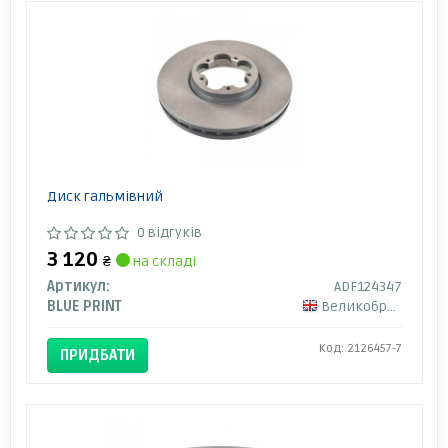
Диск гальмівний
0 відгуків
3 120
₴
на складі
Артикул:
ADF124347
BLUE PRINT
Великобританія
Код: 2126457-7
ПРИДБАТИ