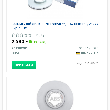
Гальмівний диск FORD Transit \'\'F D=308mm \'\'12>>
- кр. 1 шт
0 відгуків
2 580
₴
на складі
Артикул:
0986479D40
BOSCH
Німеччина
Код: 1645481-20
ПРИДБАТИ