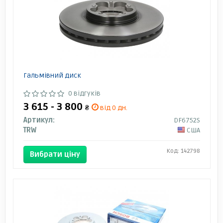
Гальмівний диск
0 відгуків
3 615 - 3 800
₴
від 0 дн.
Артикул:
DF6752S
TRW
США
Код: 142798
Вибрати ціну