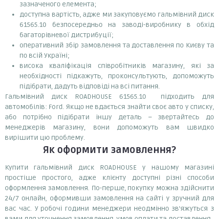
зазначеного елемента;
доступна вартість, адже ми закуповуємо гальмівний диск
61565.10 безпосередньо на заводі-виробнику в обхід
багаторівневої дистрибуції;
оперативний збір замовлення та доставлення по Києву та
по всій Україні;
висока кваліфікація співробітників магазину, які за
необхідності підкажуть, проконсультують, допоможуть
підібрати, дадуть відповіді на всі питання.
Гальмівний диск ROADHOUSE 61565.10 підходить для
автомобілів: Ford. Якщо не вдається знайти своє авто у списку,
або потрібно підібрати іншу деталь – звертайтесь до
менеджерів магазину, вони допоможуть вам швидко
вирішити цю проблему.
Як оформити замовлення?
Купити гальмівний диск ROADHOUSE у нашому магазині
простіше простого, адже клієнту доступні різні способи
оформлення замовлення. По-перше, покупку можна здійснити
24/7 онлайн, оформивши замовлення на сайті у зручний для
вас час. У робочі години менеджери неодмінно зв'яжуться з
вами для уточнення замовлення, умов оплати та доставлення.