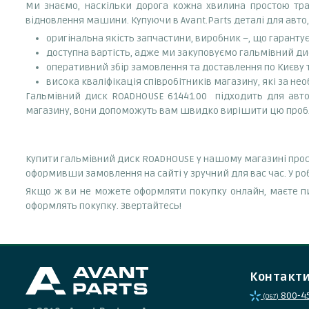
Ми знаємо, наскільки дорога кожна хвилина простою тран
відновлення машини. Купуючи в Avant.Parts деталі для авто,
оригінальна якість запчастини, виробник –, що гаранту
доступна вартість, адже ми закуповуємо гальмівний дис
оперативний збір замовлення та доставлення по Києву та
висока кваліфікація співробітників магазину, які за нео
Гальмівний диск ROADHOUSE 61441.00 підходить для автом
магазину, вони допоможуть вам швидко вирішити цю проб
Купити гальмівний диск ROADHOUSE у нашому магазині прост
оформивши замовлення на сайті у зручний для вас час. У р
Якщо ж ви не можете оформляти покупку онлайн, маєте пи
оформлять покупку. Звертайтесь!
Контакт
800-4
(067)