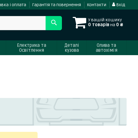
вка і оплата
Гарантія та повернення
Контакти
Вхід
У вашій кошику
0 товарів
на
0 ₴
Електрика та
Деталі
Олива та
Освітлення
кузова
автохімія