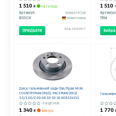
1 510
1 510 
₴
на складі
Артикул:
0986479728
Артикул
BOSCH
Німеччина
TRW
Код: 1151044-7
ПРИДБАТИ
Вибра
Диск гальмівний задн Лів/Прав MINI
COUNTRYMAN (R60), PACEMAN (R61)
Гальмівн
1.6/1.6D/2.0D 08.10-10.16 ADB114313
BLUE PRINT
0 відгуків
1 340
1 770
₴
завтра