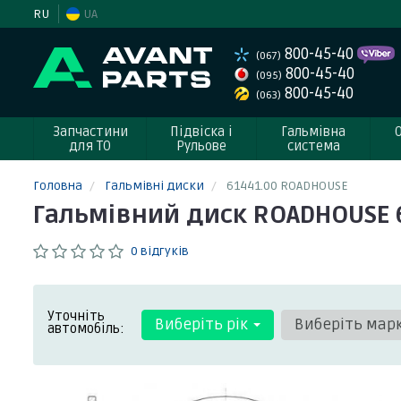
RU
UA
800-45-40
(067)
800-45-40
(095)
800-45-40
(063)
Запчастини
Підвіска і
Гальмівна
для ТО
Рульове
система
Головна
Гальмівні диски
61441.00 ROADHOUSE
Гальмівний диск ROADHOUSE 
0 відгуків
Уточніть
Виберіть рік
Виберіть мар
автомобіль: