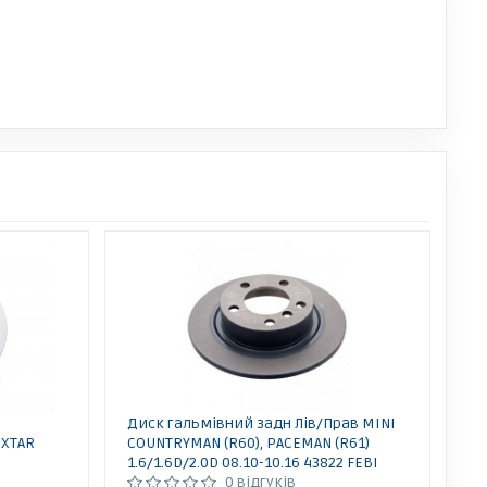
Диск гальмівний задн Лів/Прав MINI
EXTAR
COUNTRYMAN (R60), PACEMAN (R61)
1.6/1.6D/2.0D 08.10-10.16 43822 FEBI
0 відгуків