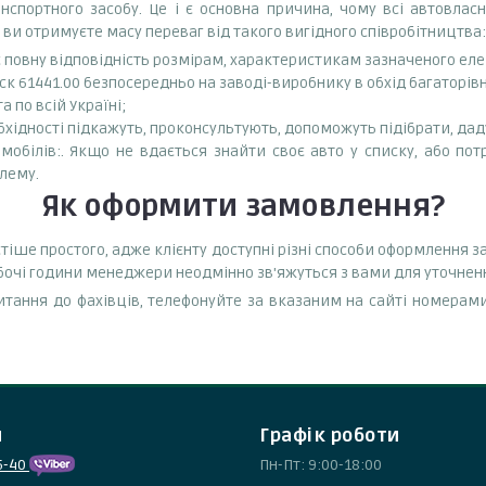
спортного засобу. Це і є основна причина, чому всі автовла
 ви отримуєте масу переваг від такого вигідного співробітництва:
є повну відповідність розмірам, характеристикам зазначеного ел
к 61441.00 безпосередньо на заводі-виробнику в обхід багаторів
 по всій Україні;
бхідності підкажуть, проконсультують, допоможуть підібрати, даду
обілів:. Якщо не вдається знайти своє авто у списку, або пот
лему.
Як оформити замовлення?
іше простого, адже клієнту доступні різні способи оформлення з
обочі години менеджери неодмінно зв'яжуться з вами для уточнен
тання до фахівців, телефонуйте за вказаним на сайті номерами
и
Графік роботи
5-40
Пн-Пт: 9:00-18:00