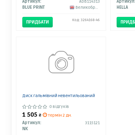
Артикул:
ADB114313
Артикул
BLUE PRINT
Великобританія
HELLA
Код: 3264168-46
ПРИДБАТИ
ПРИДБ
Диск гальмівний невентильований
0 відгуків
1 505
₴
термін 2 дн.
Артикул:
3115121
NK