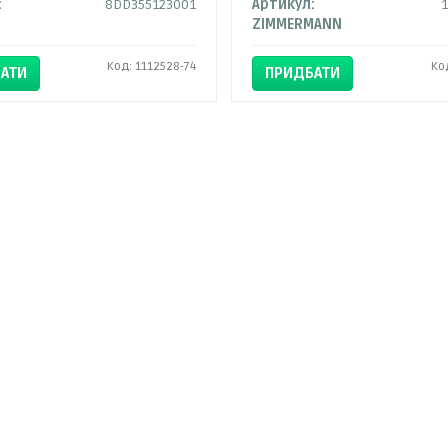
:
8DD355123001
Артикул:
ZIMMERMANN
Код: 1112528-74
Ко
АТИ
ПРИДБАТИ