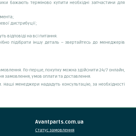
сники бажають терміново купити необхідні запчастини для
емента;
невої дистрибуції;
ть відповіді на всі питання.
рібно підібрати іншу деталь – звертайтесь до менеджерів
амовлення. По-перше, покупку можна здійснити 24/7 онлайн,
ня замовлення, умов оплати та доставлення.
. Наші менеджери нададуть консультацію, за необхідності
Avantparts.com.ua
Статус замовлення