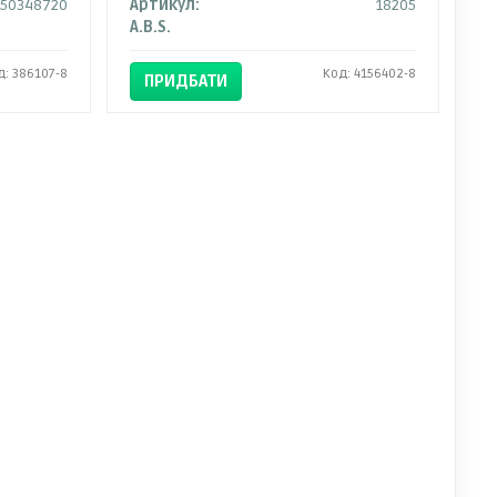
150348720
Артикул:
18205
A.B.S.
д: 386107-8
Код: 4156402-8
ПРИДБАТИ