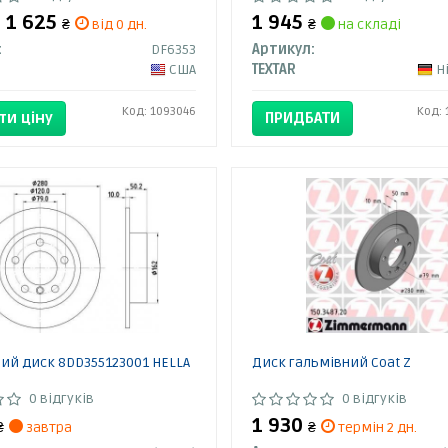
- 1 625
1 945
₴
від 0 дн.
₴
на складі
:
DF6353
Артикул:
США
TEXTAR
Н
Код: 1093046
Код: 
ти ціну
ПРИДБАТИ
ий диск 8DD355123001 HELLA
Диск гальмівний Coat Z
0 відгуків
0 відгуків
1 930
₴
завтра
₴
термін 2 дн.