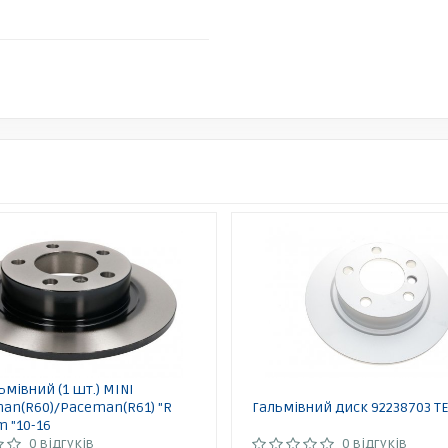
ьмівний (1 шт.) MINI
an(R60)/Paceman(R61) "R
Гальмівний диск 92238703 T
 "10-16
0 відгуків
0 відгуків