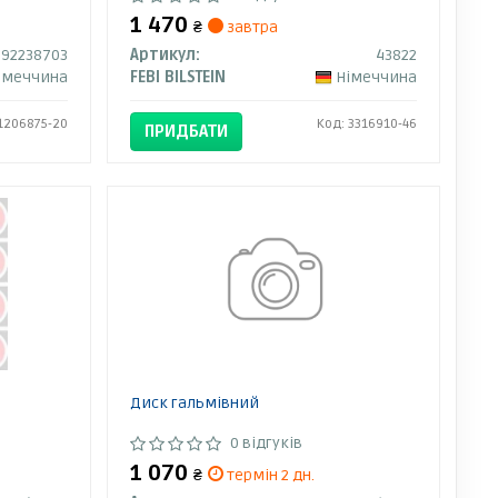
1 470
₴
завтра
92238703
Артикул:
43822
імеччина
FEBI BILSTEIN
Німеччина
1206875-20
Код: 3316910-46
ПРИДБАТИ
Диск гальмівний
0 відгуків
1 070
₴
термін 2 дн.