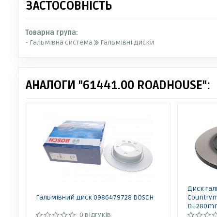
ЗАСТОСОВНІСТЬ
Товарна група:
- Гальмівна система
Гальмівні диски
АНАЛОГИ "61441.00 ROADHOUSE":
Диск гал
Гальмівний диск 0986479728 BOSCH
Countrym
D=280mm
0 відгуків