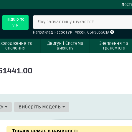
Доста
Підбір по
Яку запчастину шукаєте?
VIN
Наприклад: насос ГУР Туксон, 06H905601A
Охолодження та
Двигун і Система
Зчеплення та
опалення
вихлопу
трансмісія
61441.00
ку
Виберіть модель
Товару немає в наявності
.