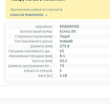
Пропонуємо вибрати з аналогів
61441.00 ROADHOUSE →
Виробник
ROADHOUSE
Каталоговий номер
61441.00
Сторона встановлення
Задні
Тип гальмівного диска
повний
Діаметр [мм]
279.8
Товщина гальмівного диску (мм)
10
Мінімальна товщина [мм]
8.4
Висота [мм]
50.2
Діаметр центрування [мм]
79
Кількість отворів
5
Вага [кг]
4.18