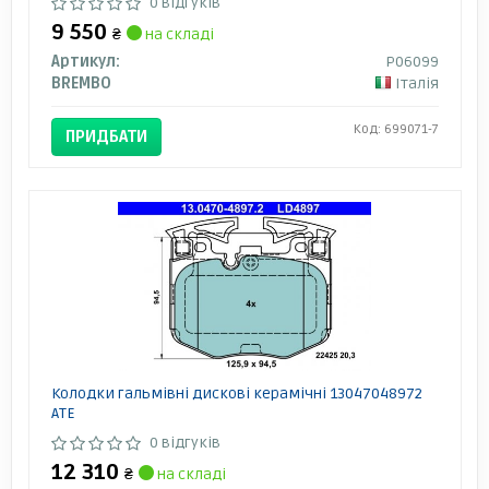
0 відгуків
9 550
₴
на складі
Артикул:
P06099
BREMBO
Італія
Код: 699071-7
ПРИДБАТИ
Колодки гальмівні дискові керамічні 13047048972
ATE
0 відгуків
12 310
₴
на складі