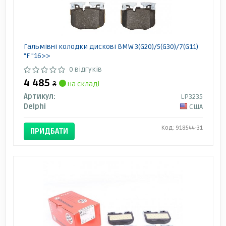
Гальмівні колодки дискові BMW 3(G20)/5(G30)/7(G11)
"F "16>>
0 відгуків
4 485
₴
на складі
Артикул:
LP3235
Delphi
США
Код: 918544-31
ПРИДБАТИ