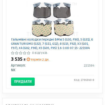
Гальмівні колодки передні BMW 5 (G30, F90), 5 (G31), 6
GRAN TURISMO (G32), 7 (G11, G12), 8 (G15, F92), X3 (G01,
F97), X4 (G02, F98), X5 (G05, F95) 1.6-3.0D 07.15- 221584
NK
0 відгуків
3 535
₴
термін 2 дн.
Артикул:
221584
NK
Код: 2786840-8
ПРИДБАТИ