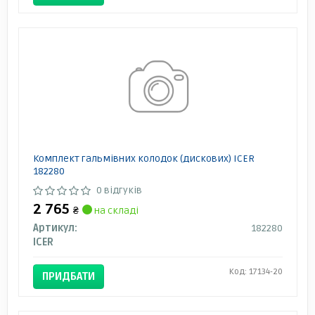
Комплект гальмівних колодок (дискових) ICER
182280
0 відгуків
2 765
₴
на складі
Артикул:
182280
ICER
Код: 17134-20
ПРИДБАТИ