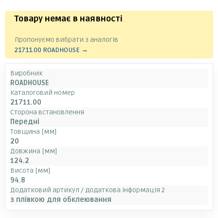
Товару немає в наявності
.
Пропонуємо вибрати з аналогів
21711.00 ROADHOUSE →
Виробник
ROADHOUSE
Каталоговий номер
21711.00
Сторона встановлення
Передні
Товщина [мм]
20
Довжина [мм]
124.2
Висота [мм]
94.8
Додатковий артикул / додаткова інформація 2
з плівкою для обклеювання