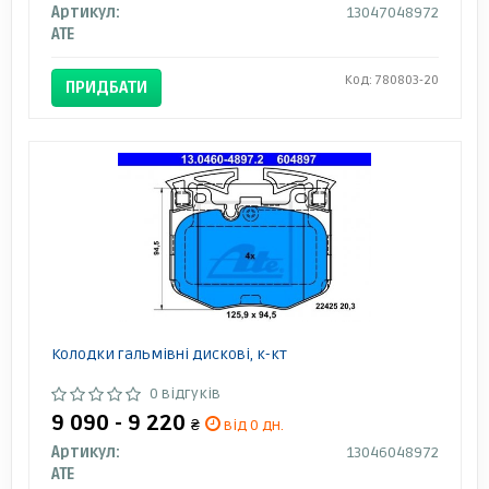
Артикул:
13047048972
ATE
Код: 780803-20
ПРИДБАТИ
Колодки гальмівні дискові, к-кт
0 відгуків
9 090 - 9 220
₴
від 0 дн.
Артикул:
13046048972
ATE