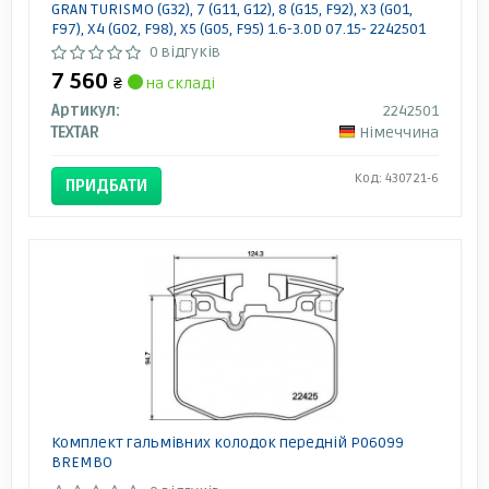
GRAN TURISMO (G32), 7 (G11, G12), 8 (G15, F92), X3 (G01,
F97), X4 (G02, F98), X5 (G05, F95) 1.6-3.0D 07.15- 2242501
TEXTAR
0 відгуків
7 560
₴
на складі
Артикул:
2242501
TEXTAR
Німеччина
Код: 430721-6
ПРИДБАТИ
Комплект гальмівних колодок передній P06099
BREMBO