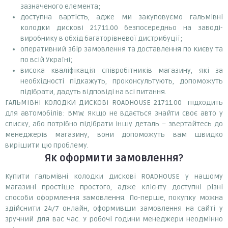
зазначеного елемента;
доступна вартість, адже ми закуповуємо гальмівні
колодки дискові 21711.00 безпосередньо на заводі-
виробнику в обхід багаторівневої дистрибуції;
оперативний збір замовлення та доставлення по Києву та
по всій Україні;
висока кваліфікація співробітників магазину, які за
необхідності підкажуть, проконсультують, допоможуть
підібрати, дадуть відповіді на всі питання.
ГАЛЬМІВНІ КОЛОДКИ ДИСКОВІ ROADHOUSE 21711.00 підходить
для автомобілів: BMW. Якщо не вдається знайти своє авто у
списку, або потрібно підібрати іншу деталь – звертайтесь до
менеджерів магазину, вони допоможуть вам швидко
вирішити цю проблему.
Як оформити замовлення?
Купити гальмівні колодки дискові ROADHOUSE у нашому
магазині простіше простого, адже клієнту доступні різні
способи оформлення замовлення. По-перше, покупку можна
здійснити 24/7 онлайн, оформивши замовлення на сайті у
зручний для вас час. У робочі години менеджери неодмінно