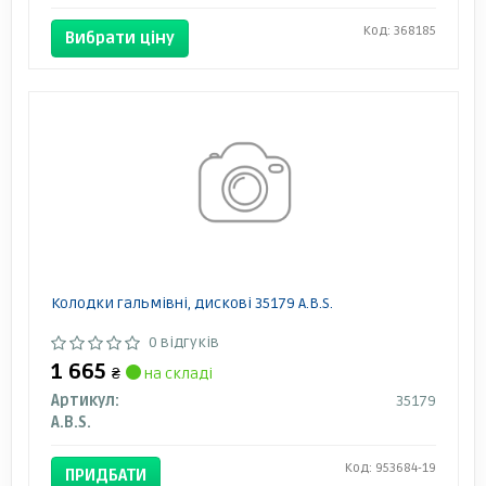
Код: 368185
Вибрати ціну
Колодки гальмівні, дискові 35179 A.B.S.
0 відгуків
1 665
₴
на складі
Артикул:
35179
A.B.S.
Код: 953684-19
ПРИДБАТИ