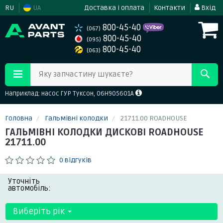
RU
UA
Доставка і оплата
Контакти
Вхід
800-45-40
(067)
800-45-40
(095)
800-45-40
(063)
Яку запчастину шукаєте?
Наприклад: насос ГУР Туксон, 06H905601A
Головна
Гальмівні колодки
21711.00 ROADHOUSE
ГАЛЬМІВНІ КОЛОДКИ ДИСКОВІ ROADHOUSE
21711.00
0 відгуків
Уточніть
автомобіль:
Виберіть рік