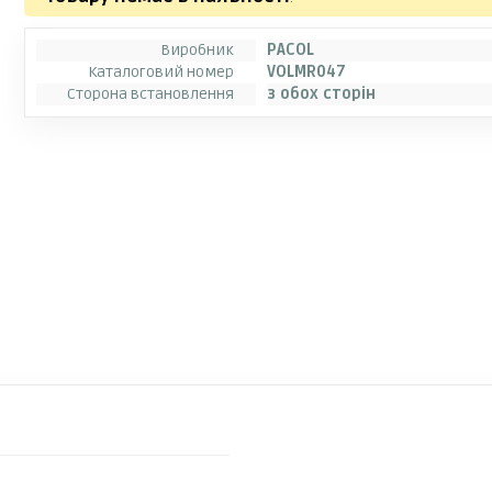
Виробник
PACOL
Каталоговий номер
VOLMR047
Сторона встановлення
з обох сторін