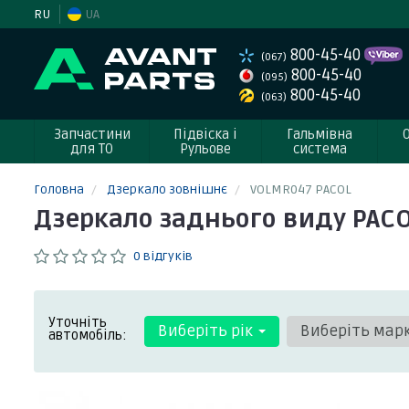
RU
UA
800-45-40
(067)
800-45-40
(095)
800-45-40
(063)
Запчастини
Підвіска і
Гальмівна
для ТО
Рульове
система
Головна
Дзеркало зовнішнє
VOLMR047 PACOL
Дзеркало заднього виду PAC
0 відгуків
Уточніть
Виберіть рік
Виберіть мар
автомобіль: