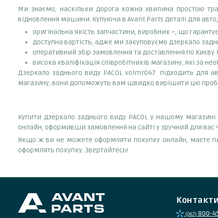
Ми знаємо, наскільки дорога кожна хвилина простою тран
відновлення машини. Купуючи в Avant.Parts деталі для авто,
оригінальна якість запчастини, виробник –, що гаранту
доступна вартість, адже ми закуповуємо дзеркало задн
оперативний збір замовлення та доставлення по Києву та
висока кваліфікація співробітників магазину, які за нео
Дзеркало заднього виду PACOL volmr047 підходить для авт
магазину, вони допоможуть вам швидко вирішити цю проб
Купити дзеркало заднього виду PACOL у нашому магазині п
онлайн, оформивши замовлення на сайті у зручний для вас 
Якщо ж ви не можете оформляти покупку онлайн, маєте пи
оформлять покупку. Звертайтесь!
Контакт
800-4
(067)