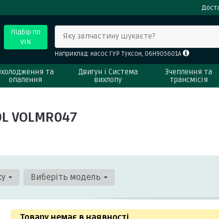
Доста
Підбір по
Яку запчастину шукаєте?
VIN
Наприклад: насос ГУР Туксон, 06H905601A
Охолодження та
Двигун і Система
Зчеплення та
опалення
вихлопу
трансмісія
OL VOLMR047
ку
Виберіть модель
Товару немає в наявності
.