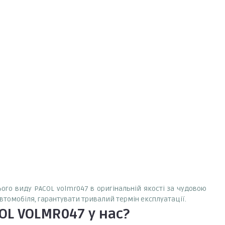
ього виду PACOL volmr047 в оригінальній якості за чудовою
автомобіля, гарантувати тривалий термін експлуатації.
OL VOLMR047
у нас?