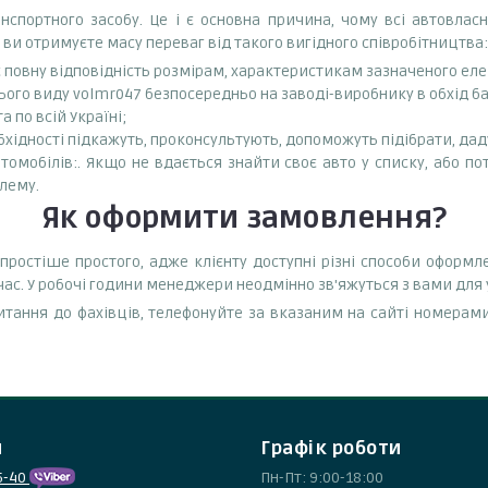
спортного засобу. Це і є основна причина, чому всі автовла
 ви отримуєте масу переваг від такого вигідного співробітництва:
є повну відповідність розмірам, характеристикам зазначеного ел
ього виду volmr047 безпосередньо на заводі-виробнику в обхід ба
 по всій Україні;
бхідності підкажуть, проконсультують, допоможуть підібрати, даду
омобілів:. Якщо не вдається знайти своє авто у списку, або по
лему.
Як оформити замовлення?
ростіше простого, адже клієнту доступні різні способи оформ
час. У робочі години менеджери неодмінно зв'яжуться з вами для
тання до фахівців, телефонуйте за вказаним на сайті номерами
и
Графік роботи
5-40
Пн-Пт: 9:00-18:00