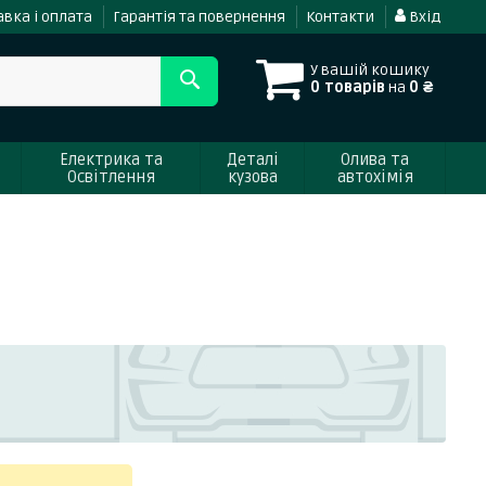
вка і оплата
Гарантія та повернення
Контакти
Вхід
У вашій кошику
0 товарів
на
0 ₴
Електрика та
Деталі
Олива та
Освітлення
кузова
автохімія