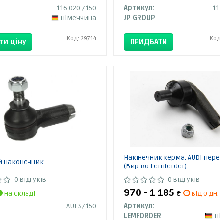
:
116 020 7150
Артикул:
11
Німеччина
JP GROUP
Код: 29714
Код
ти ціну
ПРИДБАТИ
Накінечник керма. AUDI перед
й наконечник
(Вир-во Lemferder)
0 відгуків
0 відгуків
970 - 1 185
на складі
₴
від 0 дн.
:
AUES7150
Артикул:
LEMFORDER
Н