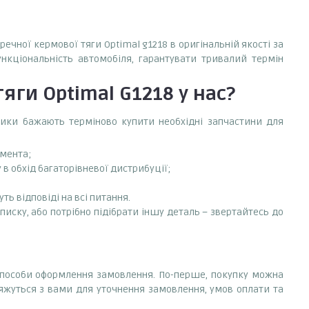
ечної кермової тяги Optimal g1218 в оригінальній якості за
ункціональність автомобіля, гарантувати тривалий термін
яги Optimal G1218
у нас?
сники бажають терміново купити необхідні запчастини для
емента;
в обхід багаторівневої дистрибуції;
ть відповіді на всі питання.
писку, або потрібно підібрати іншу деталь – звертайтесь до
і способи оформлення замовлення. По-перше, покупку можна
'яжуться з вами для уточнення замовлення, умов оплати та