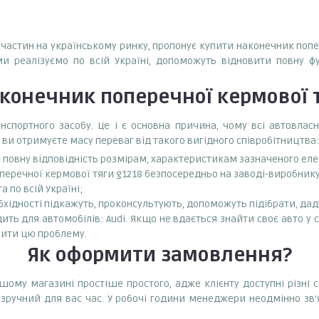
апчастин на українському ринку, пропонує купити наконечник попер
ми реалізуємо по всій Україні, допоможуть відновити повну ф
конечник поперечної кермової т
спортного засобу. Це і є основна причина, чому всі автовла
 ви отримуєте масу переваг від такого вигідного співробітництва:
є повну відповідність розмірам, характеристикам зазначеного ел
еречної кермової тяги g1218 безпосередньо на заводі-виробнику 
 по всій Україні;
бхідності підкажуть, проконсультують, допоможуть підібрати, даду
ть для автомобілів: Audi. Якщо не вдається знайти своє авто у с
ити цю проблему.
Як оформити замовлення?
шому магазині простіше простого, адже клієнту доступні різн
зручний для вас час. У робочі години менеджери неодмінно зв