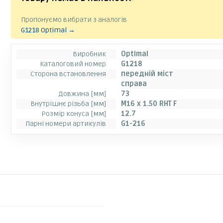
Пропонуємо вибрати з аналогів
G1218 Optimal →
Виробник
Optimal
Каталоговий номер
G1218
Сторона встановлення
передній міст
справа
Довжина [мм]
73
Внутрішнє різьба [мм]
M16 x 1.50 RHT F
Розмір конуса [мм]
12.7
Парні номери артикулів
G1-216