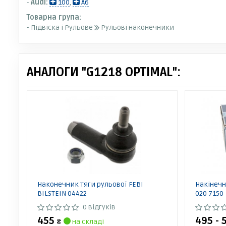
-
Audi:
100
,
A6
Товарна група:
- Підвіска і Рульове
Рульові наконечники
АНАЛОГИ "G1218 OPTIMAL":
Наконечник тяги рульової FEBI
Накінечн
BILSTEIN 04422
020 7150
0 відгуків
455
495 - 
₴
на складі