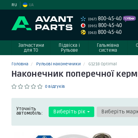
RU
UA
800-45-40
(067)
800-45-40
(095)
800-45-40
(063)
Запчастини
Підвіска і
Гальмівна
для ТО
Рульове
система
Головна
Рульові наконечники
G1218 Optimal
Наконечник поперечної кермо
0 відгуків
Уточніть
Виберіть рік
Виберіть мар
автомобіль: