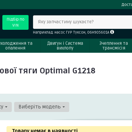
Доста
Підбір по
Яку запчастину шукаєте?
VIN
Наприклад: насос ГУР Туксон, 06H905601A
Охолодження та
Двигун і Система
Зчеплення та
опалення
вихлопу
трансмісія
вої тяги Optimal G1218
ку
Виберіть модель
Товару немає в наявності
.