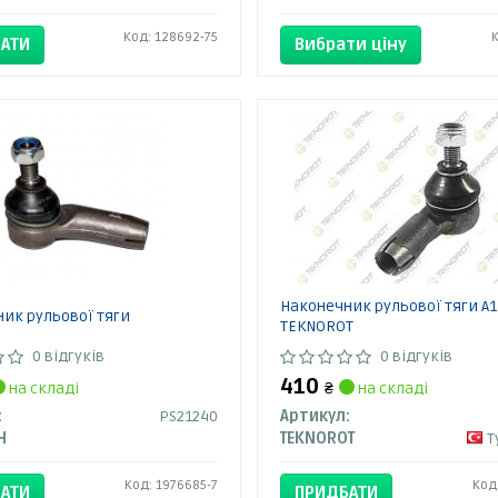
Код: 128692-75
АТИ
Вибрати ціну
Наконечник рульової тяги A1
ик рульової тяги
TEKNOROT
0 відгуків
0 відгуків
410
на складі
₴
на складі
:
PS21240
Артикул:
H
TEKNOROT
Т
Код: 1976685-7
Код
АТИ
ПРИДБАТИ