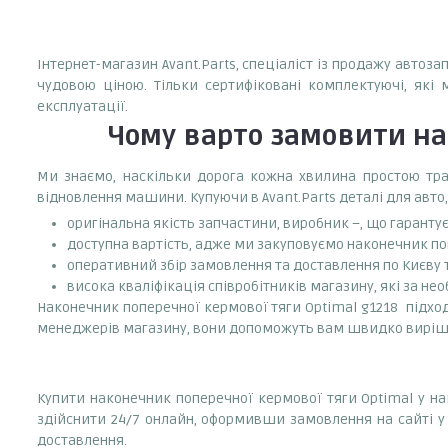
Інтернет-магазин Avant.Parts, спеціаліст із продажу автоз
чудовою ціною. Тільки сертифіковані комплектуючі, які 
експлуатації.
Чому варто замовити
на
Ми знаємо, наскільки дорога кожна хвилина простою тран
відновлення машини. Купуючи в Avant.Parts деталі для авто,
оригінальна якість запчастини, виробник –, що гаранту
доступна вартість, адже ми закуповуємо наконечник поп
оперативний збір замовлення та доставлення по Києву та
висока кваліфікація співробітників магазину, які за нео
Наконечник поперечної кермової тяги Optimal g1218 підходи
менеджерів магазину, вони допоможуть вам швидко виріш
Купити наконечник поперечної кермової тяги Optimal у на
здійснити 24/7 онлайн, оформивши замовлення на сайті у 
доставлення.