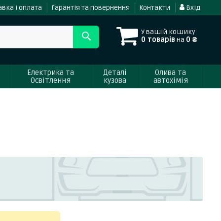
вка і оплата
Гарантія та повернення
Контакти
Вхід
У вашій кошику
0 товарів
на
0 ₴
Електрика та
Деталі
Олива та
Освітлення
кузова
автохімія