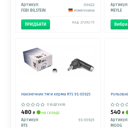
Артикул:
04422
Артикул
FEBI BILSTEIN
Німеччина
MEYLE
Код: 27292-75
ПРИДБАТИ
Вибра
Накінечник тяги керма RTS 91-05925
Рульови
0 відгуків
480
540
₴
на складі
₴
Артикул:
91-05925
Артикул
RTS
MOOG