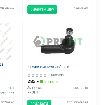
Код: 213919
Код: 36118
Вибрати ціну
11
Наконечник рульової тяги
0 відгуків
285
₴
на складі
A111
Артикул:
2302-0018
уреччина
PROFIT
: 967767-46
Код: 2954342-43
ПРИДБАТИ