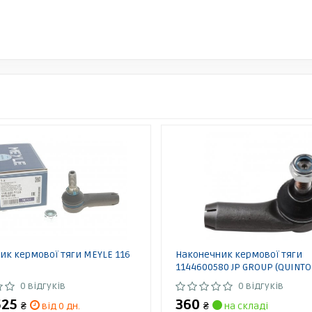
ик кермової тяги MEYLE 116
Наконечник кермової тяги
1144600580 JP GROUP (QUINTO
0 відгуків
0 відгуків
525
360
₴
від 0 дн.
₴
на складі