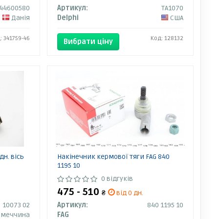
44600580
Артикул:
TA1070
Данія
Delphi
США
: 341759-46
Код: 128132
Вибрати ціну
н. вісь
Накінечник кермової тяги FAG 840
1195 10
0 відгуків
475 - 510
₴
від 0 дн.
10073 02
Артикул:
840 1195 10
імеччина
FAG