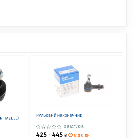
Рульовий наконечник
N HAZELL)
0 відгуків
425 - 445
₴
від 0 дн.