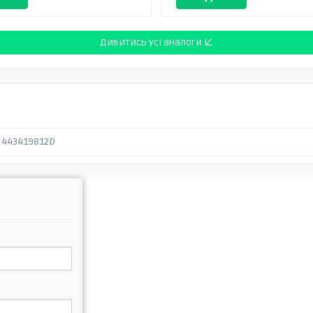
Дивитись усі аналоги ↓
443419812D