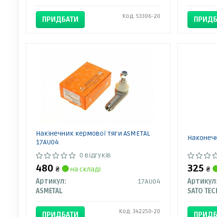
Код: 53306-20
ПРИДБАТИ
ПРИДБ
Накінечник кермової тяги ASMETAL
Наконечн
17AU04
0 відгуків
480
325
₴
на складі
₴
Артикул:
17AU04
Артикул
ASMETAL
SATO TEC
Код: 342250-20
ПРИДБАТИ
ПРИДБ