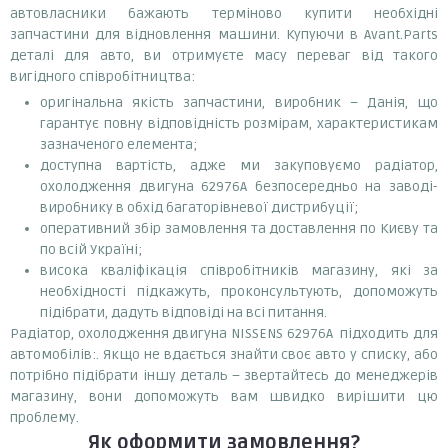
автовласники бажають терміново купити необхідні
запчастини для відновлення машини. Купуючи в Avant.Parts
деталі для авто, ви отримуєте масу переваг від такого
вигідного співробітництва:
оригінальна якість запчастини, виробник – Данія, що
гарантує повну відповідність розмірам, характеристикам
зазначеного елемента;
доступна вартість, адже ми закуповуємо радіатор,
охолодження двигуна 62976A безпосередньо на заводі-
виробнику в обхід багаторівневої дистрибуції;
оперативний збір замовлення та доставлення по Києву та
по всій Україні;
висока кваліфікація співробітників магазину, які за
необхідності підкажуть, проконсультують, допоможуть
підібрати, дадуть відповіді на всі питання.
Радіатор, охолодження двигуна NISSENS 62976A підходить для
автомобілів:. Якщо не вдається знайти своє авто у списку, або
потрібно підібрати іншу деталь – звертайтесь до менеджерів
магазину, вони допоможуть вам швидко вирішити цю
проблему.
Як оформити замовлення?