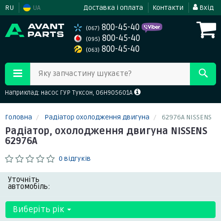
RU
UA
Доставка і оплата
Контакти
Вхід
800-45-40
(067)
800-45-40
(095)
800-45-40
(063)
Яку запчастину шукаєте?
Наприклад: насос ГУР Туксон, 06H905601A
Головна
Радіатор охолодження двигуна
62976A NISSENS
Радіатор, охолодження двигуна NISSENS
62976A
0 відгуків
Уточніть
автомобіль:
Виберіть рік