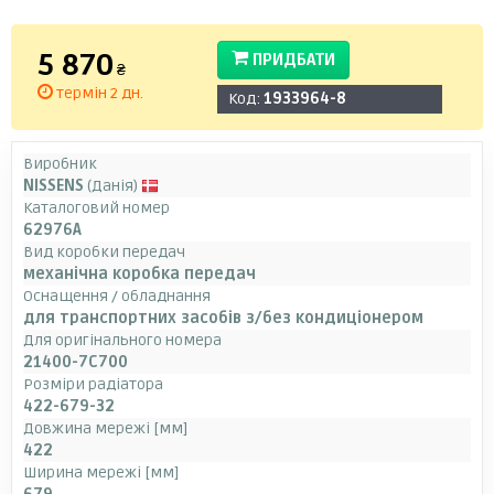
5 870
ПРИДБАТИ
₴
термін 2 дн.
Код:
1933964-8
Виробник
NISSENS
(Данія)
Каталоговий номер
62976A
Вид коробки передач
механічна коробка передач
Оснащення / обладнання
для транспортних засобів з/без кондиціонером
Для оригінального номера
21400-7C700
Розміри радіатора
422-679-32
Довжина мережі [мм]
422
Ширина мережі [мм]