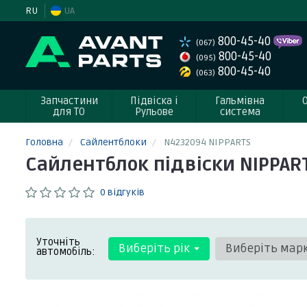
RU
UA
800-45-40
(067)
800-45-40
(095)
800-45-40
(063)
Запчастини
Підвіска і
Гальмівна
для ТО
Рульове
система
Головна
Сайлентблоки
N4232094 NIPPARTS
Сайлентблок підвіски NIPPAR
0 відгуків
Уточніть
Виберіть рік
Виберіть мар
автомобіль: