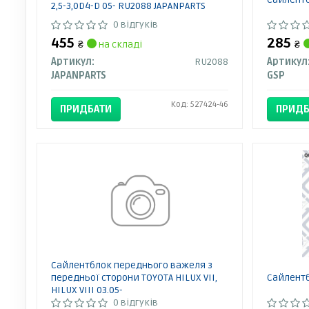
2,5-3,0D4-D 05- RU2088 JAPANPARTS
0 відгуків
455
285
₴
на складі
₴
Артикул:
RU2088
Артикул
JAPANPARTS
GSP
Код: 527424-46
ПРИДБАТИ
ПРИДБ
Сайлентблок переднього важеля з
передньої сторони TOYOTA HILUX VII,
Сайлентб
HILUX VIII 03.05-
0 відгуків