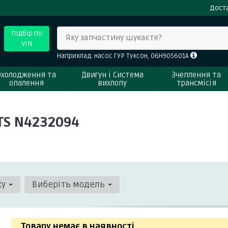
Доста
Підбір по
Яку запчастину шукаєте?
VIN
Наприклад: насос ГУР Туксон, 06H905601A
Охолодження та
Двигун і Система
Зчеплення та
опалення
вихлопу
трансмісія
TS N4232094
ку
Виберіть модель
Товару немає в наявності
.