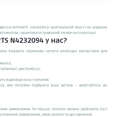
двіски NIPPARTS n4232094 в оригінальній якості за чудовою
автомобіля, гарантувати тривалий термін експлуатації.
RTS N4232094
у нас?
сники бажають терміново купити необхідні запчастини для
емента;
торівневої дистрибуції;
ть відповіді на всі питання.
ку, або потрібно підібрати іншу деталь – звертайтесь до
лення замовлення. По-перше, покупку можна здійснити 24/7
 уточнення замовлення, умов оплати та доставлення.