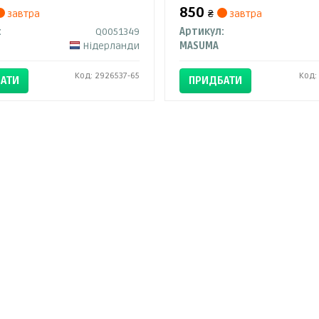
850
завтра
₴
завтра
:
Q0051349
Артикул:
Нідерланди
MASUMA
Код: 2926537-65
Код:
АТИ
ПРИДБАТИ