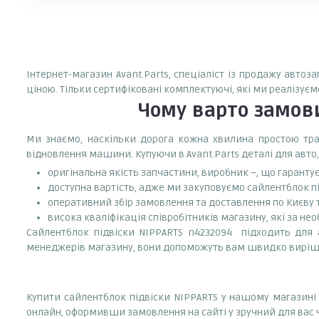
Інтернет-магазин Avant.Parts, спеціаліст із продажу авто
ціною. Тільки сертифіковані комплектуючі, які ми реалізуєм
Чому варто замо
Ми знаємо, наскільки дорога кожна хвилина простою тран
відновлення машини. Купуючи в Avant.Parts деталі для авто,
оригінальна якість запчастини, виробник –, що гаранту
доступна вартість, адже ми закуповуємо сайлентблок пі
оперативний збір замовлення та доставлення по Києву та
висока кваліфікація співробітників магазину, які за нео
Сайлентблок підвіски NIPPARTS n4232094 підходить для а
менеджерів магазину, вони допоможуть вам швидко виріш
Купити сайлентблок підвіски NIPPARTS у нашому магазині 
онлайн, оформивши замовлення на сайті у зручний для вас 