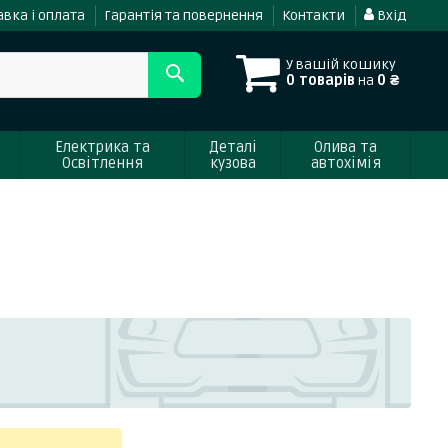
вка і оплата
Гарантія та повернення
Контакти
Вхід
У вашій кошику
0 товарів
на
0 ₴
Електрика та
Деталі
Олива та
Освітлення
кузова
автохімія