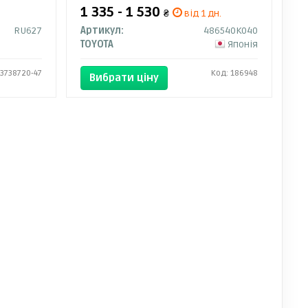
1 335 - 1 530
₴
від 1 дн.
RU627
Артикул:
486540K040
TOYOTA
Японія
 3738720-47
Код: 186948
Вибрати ціну