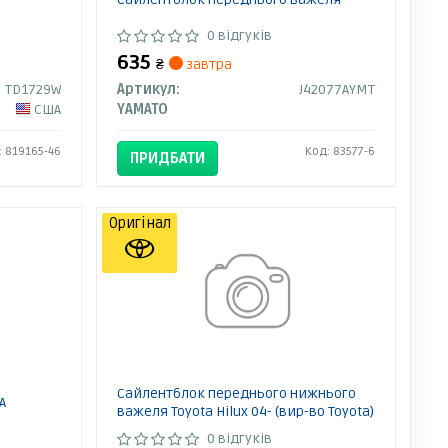
0 відгуків
635
₴
завтра
TD1729W
Артикул:
J42077AYMT
США
YAMATO
: 819165-46
Код: 83577-6
ПРИДБАТИ
Оригінал
Сайлентблок переднього нижнього
A
важеля Toyota Hilux 04- (вир-во Toyota)
0 відгуків