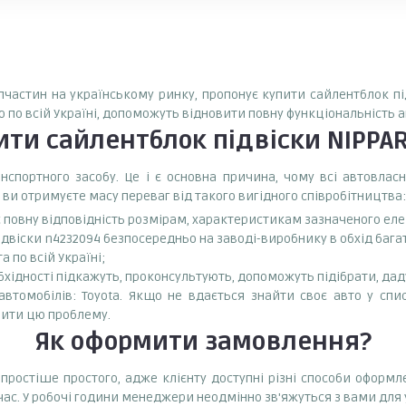
запчастин на українському ринку, пропонує купити сайлентблок пі
о по всій Україні, допоможуть відновити повну функціональність 
вити
сайлентблок підвіски NIPPA
спортного засобу. Це і є основна причина, чому всі автовла
 ви отримуєте масу переваг від такого вигідного співробітництва:
є повну відповідність розмірам, характеристикам зазначеного ел
двіски n4232094 безпосередньо на заводі-виробнику в обхід бага
 по всій Україні;
бхідності підкажуть, проконсультують, допоможуть підібрати, даду
втомобілів: Toyota. Якщо не вдається знайти своє авто у спис
ити цю проблему.
Як оформити замовлення?
простіше простого, адже клієнту доступні різні способи оформ
час. У робочі години менеджери неодмінно зв'яжуться з вами для