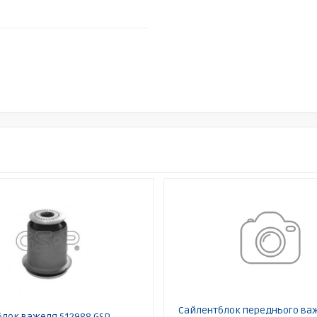
Сайлентблок переднього ва
лок важеля 512988 GSP