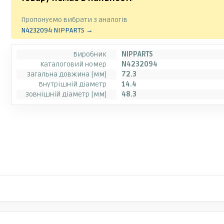
Пропонуємо вибрати з аналогів
N4232094 NIPPARTS →
Виробник
NIPPARTS
Каталоговий номер
N4232094
Загальна довжина [мм]
72.3
Внутрішній діаметр
14.4
Зовнішній діаметр [мм]
48.3