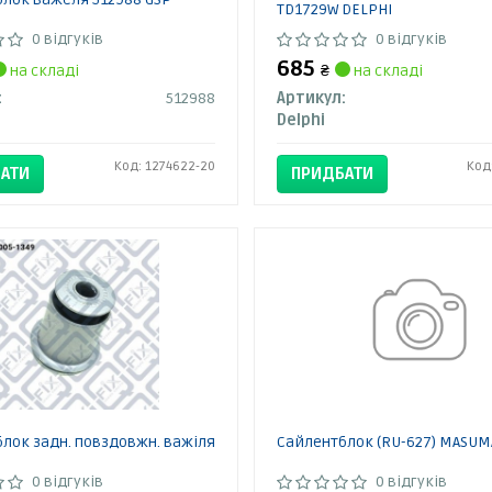
TD1729W DELPHI
0 відгуків
0 відгуків
685
на складі
₴
на складі
:
512988
Артикул:
Delphi
Код: 1274622-20
Код
АТИ
ПРИДБАТИ
лок задн. повздовжн. важіля
Сайлентблок (RU-627) MASUM
0 відгуків
0 відгуків