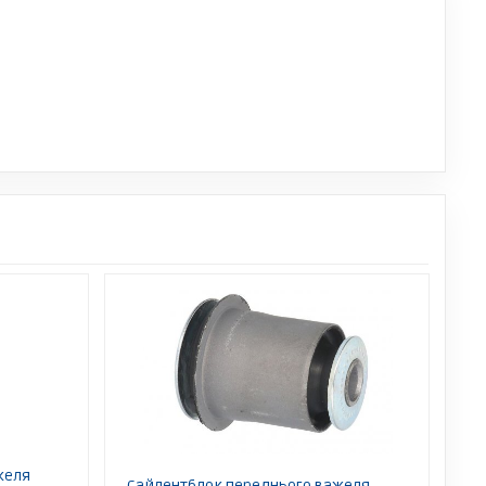
желя
Сайлентблок переднього важеля