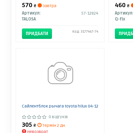
570
460
₴
завтра
₴
Артикул:
57-12824
Артикул
TALOSA
Q-fix
Код: 3177467-74
ПРИДБАТИ
ПРИДБ
Сайлентблок рычага toyota hilux 04-12
0 відгуків
305
₴
термін 2 дн.
Невозврат