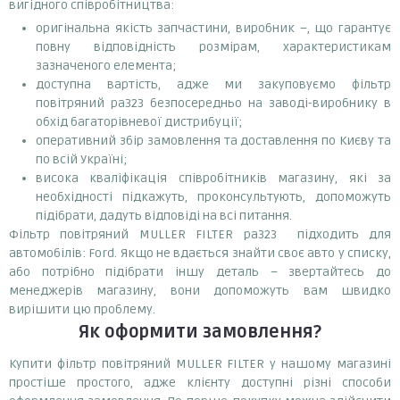
вигідного співробітництва:
оригінальна якість запчастини, виробник –, що гарантує
повну відповідність розмірам, характеристикам
зазначеного елемента;
доступна вартість, адже ми закуповуємо фільтр
повітряний pa323 безпосередньо на заводі-виробнику в
обхід багаторівневої дистрибуції;
оперативний збір замовлення та доставлення по Києву та
по всій Україні;
висока кваліфікація співробітників магазину, які за
необхідності підкажуть, проконсультують, допоможуть
підібрати, дадуть відповіді на всі питання.
Фільтр повітряний MULLER FILTER pa323 підходить для
автомобілів: Ford. Якщо не вдається знайти своє авто у списку,
або потрібно підібрати іншу деталь – звертайтесь до
менеджерів магазину, вони допоможуть вам швидко
вирішити цю проблему.
Як оформити замовлення?
Купити фільтр повітряний MULLER FILTER у нашому магазині
простіше простого, адже клієнту доступні різні способи