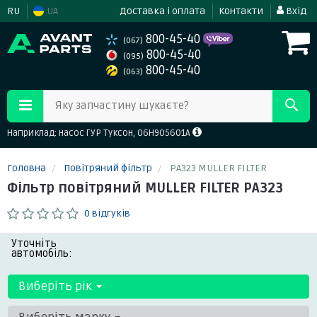
RU
UA
Доставка і оплата
Контакти
Вхід
800-45-40
(067)
800-45-40
(095)
800-45-40
(063)
Яку запчастину шукаєте?
Наприклад: насос ГУР Туксон, 06H905601A
Головна
Повітряний фільтр
PA323 MULLER FILTER
Фільтр повітряний MULLER FILTER PA323
0 відгуків
Уточніть
автомобіль:
Виберіть рік