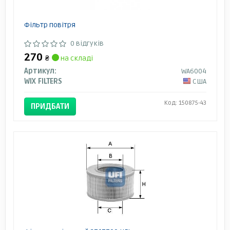
Фільтр повітря
0 відгуків
270
₴
на складі
Артикул:
WA6004
WIX FILTERS
США
Код: 150875-43
ПРИДБАТИ