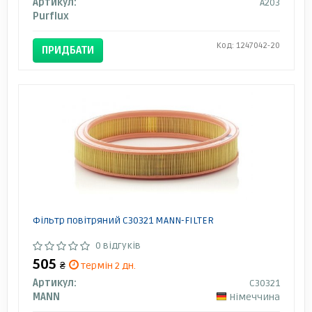
Артикул:
A203
Purflux
Код: 1247042-20
ПРИДБАТИ
Фільтр повітряний C30321 MANN-FILTER
0 відгуків
505
₴
термін 2 дн.
Артикул:
C30321
MANN
Німеччина