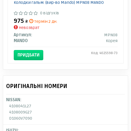
Колодки гальм. (вир-во Mando) MPN08 MANDO
0 відгуків
975
₴
термін 2 дн.
Невозврат
Артикул:
MPN08
MANDO
Корея
Код: 4025598-73
ПРИДБАТИ
ОРИГІНАЛЬНІ НОМЕРИ
NISSAN:
4108041L27
4108009G27
D1060V7090
ISUZU: