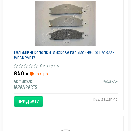
Гальмівні колодки, дискове гальмо (набір) PA137AF
JAPANPARTS
0 відгуків
840
₴
завтра
Артикул:
PA137AF
JAPANPARTS
Код: 581184-46
ПРИДБАТИ