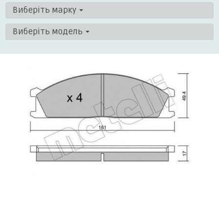
Виберіть марку
Виберіть модель