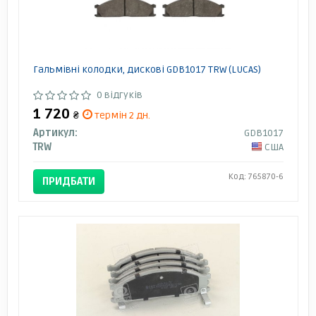
Гальмівні колодки, дискові GDB1017 TRW (LUCAS)
0 відгуків
1 720
₴
термін 2 дн.
Артикул:
GDB1017
TRW
США
Код: 765870-6
ПРИДБАТИ