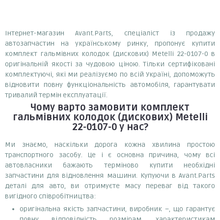
Інтернет-магазин Avant.Parts, спеціаліст із продажу
автозапчастин на українському ринку, пропонує купити
комплект гальмівних колодок (дискових) Metelli 22-0107-0 в
оригінальній якості за чудовою ціною. Тільки сертифіковані
комплектуючі, які ми реалізуємо по всій Україні, допоможуть
відновити повну функціональність автомобіля, гарантувати
тривалий термін експлуатації.
Чому варто замовити
комплект
гальмівних колодок (дискових) Metelli
22-0107-0
у нас?
Ми знаємо, наскільки дорога кожна хвилина простою
транспортного засобу. Це і є основна причина, чому всі
автовласники бажають терміново купити необхідні
запчастини для відновлення машини. Купуючи в Avant.Parts
деталі для авто, ви отримуєте масу переваг від такого
вигідного співробітництва:
оригінальна якість запчастини, виробник –, що гарантує
повну відповідність розмірам, характеристикам