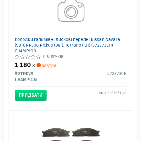
Колодки гальмівні дискові передні Nissan Navara
(98-), NP300 Pickup (08-), Terrano (I,II) (572373CH)
CHAMPION
0 відгуків
1 180
₴
завтра
Артикул:
572373CH
CHAMPION
Код: 3931571-46
ПРИДБАТИ