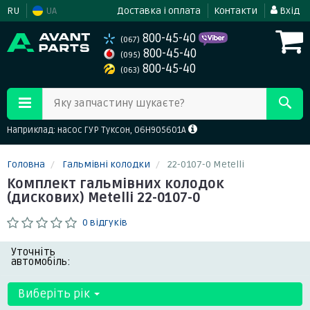
RU
UA
Доставка і оплата
Контакти
Вхід
800-45-40
(067)
800-45-40
(095)
800-45-40
(063)
Яку запчастину шукаєте?
Наприклад: насос ГУР Туксон, 06H905601A
Головна
Гальмівні колодки
22-0107-0 Metelli
Комплект гальмівних колодок
(дискових) Metelli 22-0107-0
0 відгуків
Уточніть
автомобіль:
Виберіть рік