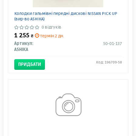
Колодки гальмівні передні дискові NISSAN PICK UP
(вир-во ASHIKA)
0 відгуків
1 255
₴
термін 2 дн.
Артикул:
50-01-137
ASHIKA
Код: 196709-58
ПРИДБАТИ