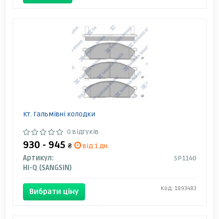
Кт. Гальмівні колодки
0 відгуків
930 - 945
₴
від 1 дн.
Артикул:
SP1140
Hi-Q (SANGSIN)
Код: 1893483
Вибрати ціну