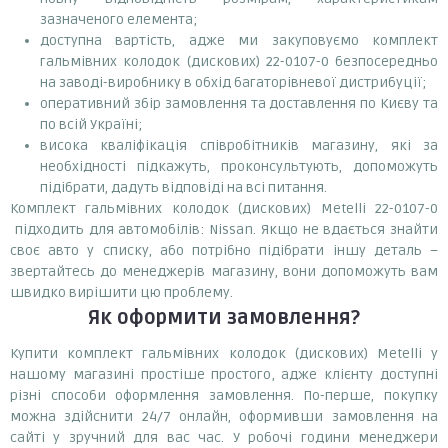
зазначеного елемента;
доступна вартість, адже ми закуповуємо комплект
гальмівних колодок (дискових) 22-0107-0 безпосередньо
на заводі-виробнику в обхід багаторівневої дистрибуції;
оперативний збір замовлення та доставлення по Києву та
по всій Україні;
висока кваліфікація співробітників магазину, які за
необхідності підкажуть, проконсультують, допоможуть
підібрати, дадуть відповіді на всі питання.
Комплект гальмівних колодок (дискових) Metelli 22-0107-0
підходить для автомобілів: Nissan. Якщо не вдається знайти
своє авто у списку, або потрібно підібрати іншу деталь –
звертайтесь до менеджерів магазину, вони допоможуть вам
швидко вирішити цю проблему.
Як оформити замовлення?
Купити комплект гальмівних колодок (дискових) Metelli у
нашому магазині простіше простого, адже клієнту доступні
різні способи оформлення замовлення. По-перше, покупку
можна здійснити 24/7 онлайн, оформивши замовлення на
сайті у зручний для вас час. У робочі години менеджери