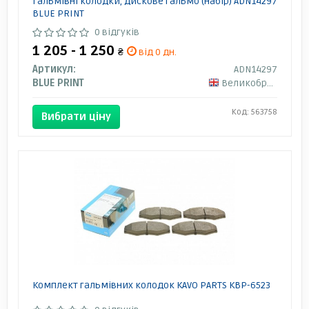
Гальмівні колодки, дискове гальмо (набір) ADN14297
BLUE PRINT
0 відгуків
1 205 - 1 250
₴
від 0 дн.
Артикул:
ADN14297
BLUE PRINT
Великобританія
Код: 563758
Вибрати ціну
Комплект гальмівних колодок KAVO PARTS KBP-6523