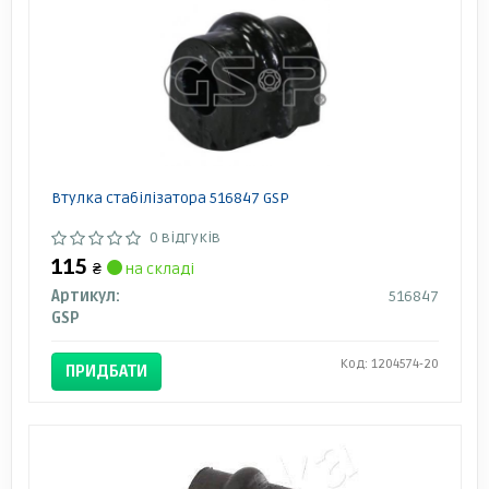
Втулка стабілізатора 516847 GSP
0 відгуків
115
₴
на складі
Артикул:
516847
GSP
Код: 1204574-20
ПРИДБАТИ