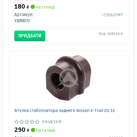
180
₴
на складі
Артикул:
J71062YMT
YAMATO
Код: 168024-6
ПРИДБАТИ
Втулка стабілізатора заднего Nissan X-Trail 01-13
0 відгуків
290
₴
на складі