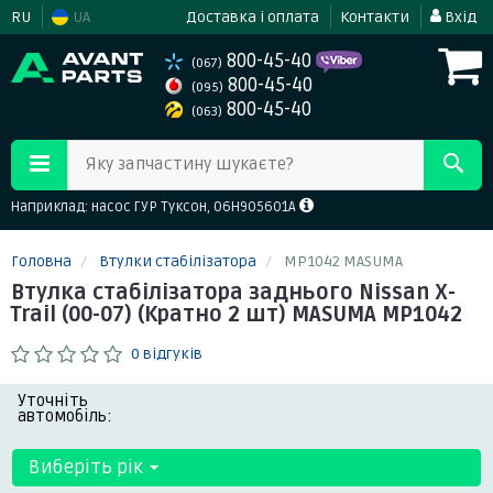
RU
UA
Доставка і оплата
Контакти
Вхід
800-45-40
(067)
800-45-40
(095)
800-45-40
(063)
Яку запчастину шукаєте?
Наприклад: насос ГУР Туксон, 06H905601A
Головна
Втулки стабілізатора
MP1042 MASUMA
Втулка стабілізатора заднього Nissan X-
Trail (00-07) (Кратно 2 шт) MASUMA MP1042
0 відгуків
Уточніть
автомобіль:
Виберіть рік