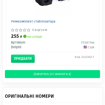
Ремкомплект стабілізатора
0 відгуків
255
₴
на складі
Артикул:
TD1874W
Delphi
США
Код: 3222343-7
ПРИДБАТИ
Дивитись усі аналоги ↓
ОРИГІНАЛЬНІ НОМЕРИ