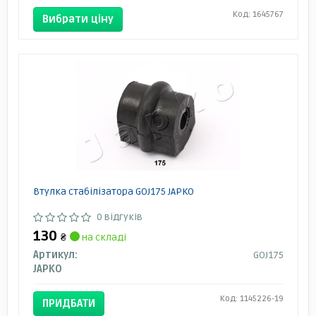
Код: 1645767
Вибрати ціну
Втулка стабілізатора GOJ175 JAPKO
0 відгуків
130
₴
на складі
Артикул:
GOJ175
JAPKO
Код: 1145226-19
ПРИДБАТИ