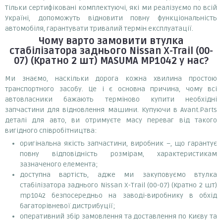
Тільки сертифіковані комплектуючі, які ми реалізуємо по всій
Україні, допоможуть відновити повну функціональність
автомобіля, гарантувати тривалий термін експлуатації.
Чому варто замовити
втулка
стабілізатора заднього Nissan X-Trail (00-
07) (Кратно 2 шт) MASUMA MP1042
у нас?
Ми знаємо, наскільки дорога кожна хвилина простою
транспортного засобу. Це і є основна причина, чому всі
автовласники бажають терміново купити необхідні
запчастини для відновлення машини. Купуючи в Avant.Parts
деталі для авто, ви отримуєте масу переваг від такого
вигідного співробітництва:
оригінальна якість запчастини, виробник –, що гарантує
повну відповідність розмірам, характеристикам
зазначеного елемента;
доступна вартість, адже ми закуповуємо втулка
стабілізатора заднього Nissan X-Trail (00-07) (Кратно 2 шт)
mp1042 безпосередньо на заводі-виробнику в обхід
багаторівневої дистрибуції;
оперативний збір замовлення та доставлення по Києву та