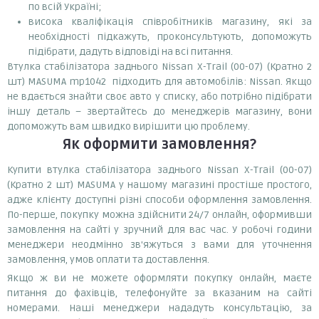
по всій Україні;
висока кваліфікація співробітників магазину, які за
необхідності підкажуть, проконсультують, допоможуть
підібрати, дадуть відповіді на всі питання.
Втулка стабілізатора заднього Nissan X-Trail (00-07) (Кратно 2
шт) MASUMA mp1042 підходить для автомобілів: Nissan. Якщо
не вдається знайти своє авто у списку, або потрібно підібрати
іншу деталь – звертайтесь до менеджерів магазину, вони
допоможуть вам швидко вирішити цю проблему.
Як оформити замовлення?
Купити втулка стабілізатора заднього Nissan X-Trail (00-07)
(Кратно 2 шт) MASUMA у нашому магазині простіше простого,
адже клієнту доступні різні способи оформлення замовлення.
По-перше, покупку можна здійснити 24/7 онлайн, оформивши
замовлення на сайті у зручний для вас час. У робочі години
менеджери неодмінно зв'яжуться з вами для уточнення
замовлення, умов оплати та доставлення.
Якщо ж ви не можете оформляти покупку онлайн, маєте
питання до фахівців, телефонуйте за вказаним на сайті
номерами. Наші менеджери нададуть консультацію, за