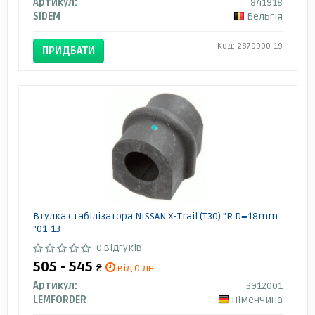
Артикул:
841918
SIDEM
Бельгія
Код: 2879900-19
ПРИДБАТИ
Втулка стабілізатора NISSAN X-Trail (T30) "R D=18mm
"01-13
0 відгуків
505 - 545
₴
від 0 дн.
Артикул:
3912001
LEMFORDER
Німеччина