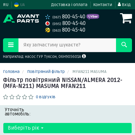
RU
UA
Доставка і оплата
Контакти
Вхід
800-45-40
(067)
800-45-40
(095)
800-45-40
(063)
Яку запчастину шукаєте?
Наприклад: насос ГУР Туксон, 06H905601A
Головна
Повітряний фільтр
MFAN211 MASUMA
Фільтр повітряний NISSAN/ALMERA 2012-
(MFA-N211) MASUMA MFAN211
0 відгуків
Уточніть
автомобіль:
Виберіть рік