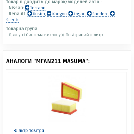
Товар підходить до марок/моделей авто :
-
Nissan:
Terrano
-
Renault:
Duster
,
Kangoo
,
Logan
,
Sandero
,
Scenic
Товарна група:
- Двигун і Система вихлопу
Повітряний фільтр
АНАЛОГИ "MFAN211 MASUMA":
Фільтр повітря