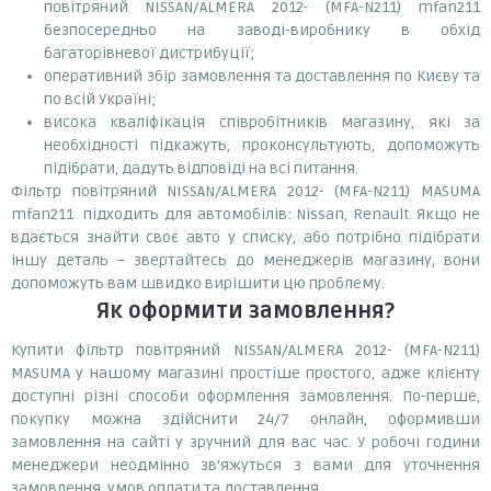
повітряний NISSAN/ALMERA 2012- (MFA-N211) mfan211
безпосередньо на заводі-виробнику в обхід
багаторівневої дистрибуції;
оперативний збір замовлення та доставлення по Києву та
по всій Україні;
висока кваліфікація співробітників магазину, які за
необхідності підкажуть, проконсультують, допоможуть
підібрати, дадуть відповіді на всі питання.
Фільтр повітряний NISSAN/ALMERA 2012- (MFA-N211) MASUMA
mfan211 підходить для автомобілів: Nissan, Renault. Якщо не
вдається знайти своє авто у списку, або потрібно підібрати
іншу деталь – звертайтесь до менеджерів магазину, вони
допоможуть вам швидко вирішити цю проблему.
Як оформити замовлення?
Купити фільтр повітряний NISSAN/ALMERA 2012- (MFA-N211)
MASUMA у нашому магазині простіше простого, адже клієнту
доступні різні способи оформлення замовлення. По-перше,
покупку можна здійснити 24/7 онлайн, оформивши
замовлення на сайті у зручний для вас час. У робочі години
менеджери неодмінно зв'яжуться з вами для уточнення
замовлення, умов оплати та доставлення.