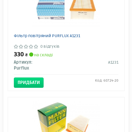
Фільтр повітряний PURFLUX A1231
0 відгуків
330
₴
на складі
Артикул:
A1231
Purflux
Код: 60724-20
ПРИДБАТИ