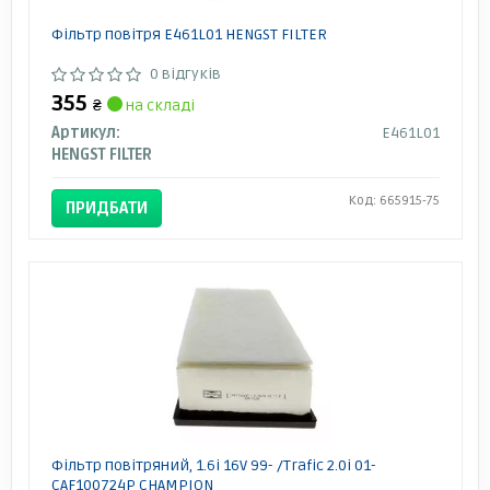
Фільтр повітря E461L01 HENGST FILTER
0 відгуків
355
₴
на складі
Артикул:
E461L01
HENGST FILTER
Код: 665915-75
ПРИДБАТИ
Фільтр повітряний, 1.6i 16V 99- /Trafic 2.0i 01-
CAF100724P CHAMPION