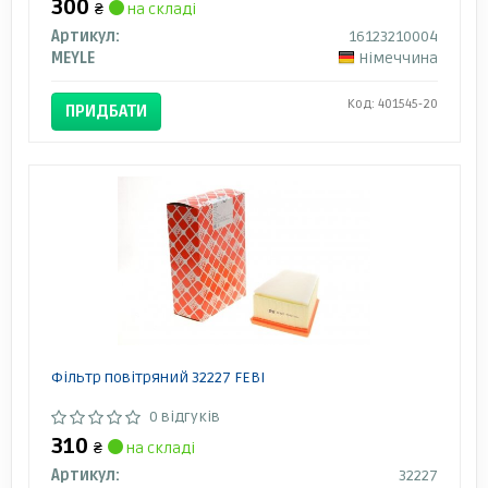
300
₴
на складі
Артикул:
16123210004
MEYLE
Німеччина
Код: 401545-20
ПРИДБАТИ
Фільтр повітряний 32227 FEBI
0 відгуків
310
₴
на складі
Артикул:
32227