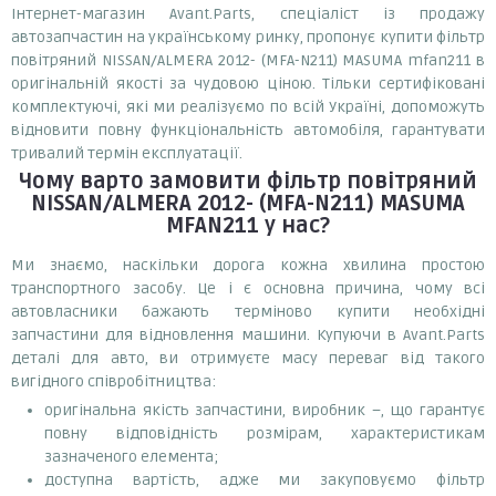
Інтернет-магазин Avant.Parts, спеціаліст із продажу
автозапчастин на українському ринку, пропонує купити фільтр
повітряний NISSAN/ALMERA 2012- (MFA-N211) MASUMA mfan211 в
оригінальній якості за чудовою ціною. Тільки сертифіковані
комплектуючі, які ми реалізуємо по всій Україні, допоможуть
відновити повну функціональність автомобіля, гарантувати
тривалий термін експлуатації.
Чому варто замовити
фільтр повітряний
NISSAN/ALMERA 2012- (MFA-N211) MASUMA
MFAN211
у нас?
Ми знаємо, наскільки дорога кожна хвилина простою
транспортного засобу. Це і є основна причина, чому всі
автовласники бажають терміново купити необхідні
запчастини для відновлення машини. Купуючи в Avant.Parts
деталі для авто, ви отримуєте масу переваг від такого
вигідного співробітництва:
оригінальна якість запчастини, виробник –, що гарантує
повну відповідність розмірам, характеристикам
зазначеного елемента;
доступна вартість, адже ми закуповуємо фільтр