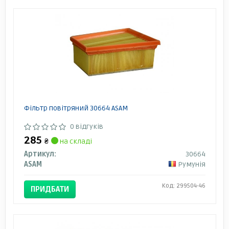
Фільтр повітряний 30664 ASAM
0 відгуків
285
₴
на складі
Артикул:
30664
ASAM
Румунія
Код: 299504-46
ПРИДБАТИ