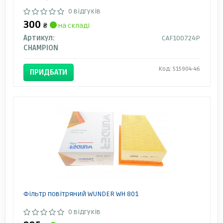
0 відгуків
300
₴
на складі
Артикул:
CAF100724P
CHAMPION
Код: 515904-46
ПРИДБАТИ
Фільтр повітряний WUNDER WH 801
0 відгуків