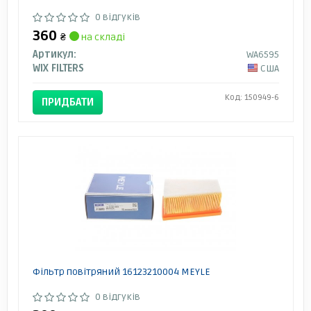
0 відгуків
360
₴
на складі
Артикул:
WA6595
WIX FILTERS
США
Код: 150949-6
ПРИДБАТИ
Фільтр повітряний 16123210004 MEYLE
0 відгуків