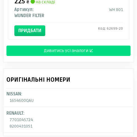
225
₴
на складі
Артикул:
WH 801
WUNDER FILTER
Код: 62699-20
ПРИДБАТИ
Дивитись усі аналоги ↓
ОРИГІНАЛЬНІ НОМЕРИ
NISSAN:
1654600QAU
RENAULT:
7701045724
8200431051