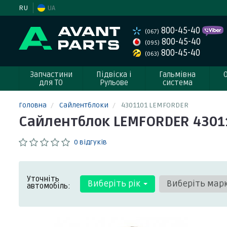
RU
UA
800-45-40
(067)
800-45-40
(095)
800-45-40
(063)
Запчастини
Підвіска і
Гальмівна
для ТО
Рульове
система
Головна
Сайлентблоки
4301101 LEMFORDER
Сайлентблок LEMFORDER 4301
0 відгуків
Уточніть
Виберіть рік
Виберіть мар
автомобіль: