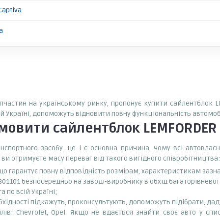
Captiva
a
запчастин на українському ринку, пропонує купити сайлентблок 
ій Україні, допоможуть відновити повну функціональність автомоб
амовити
сайлентблок LEMFORDER
спортного засобу. Це і є основна причина, чому всі автовла
 ви отримуєте масу переваг від такого вигідного співробітництва:
 що гарантує повну відповідність розмірам, характеристикам зазн
01101 безпосередньо на заводі-виробнику в обхід багаторівневої
 по всій Україні;
бхідності підкажуть, проконсультують, допоможуть підібрати, даду
в: Chevrolet, Opel. Якщо не вдається знайти своє авто у спис