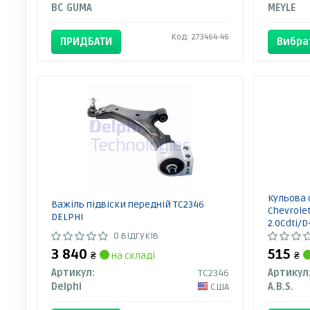
BC GUMA
MEYLE
Код: 273464-46
ПРИДБАТИ
Вибра
Кульова 
Важіль підвіски передній TC2346
Chevrolet
DELPHI
2.0Cdti/D-
0 відгуків
3 840
515
₴
на складі
₴
Артикул:
TC2346
Артикул
Delphi
США
A.B.S.