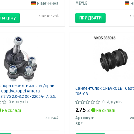
Німеччина
MEYLE
Н
Код: 815284
Ко
ти ціну
ПРИДБАТИ
опора перед. ниж. лів./прав.
Сайлентблок CHEVROLET Capti
 Captiva/Opel Antara
"06-08
3.2 V6 2.0-3.2 06- 220544 A.B.S.
0 відгуків
0 відгуків
275
на складі
₴
на складі
:
220544
Артикул:
V
SKF