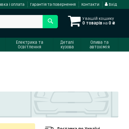
вка і оплата
Гарантія та повернення
Контакти
Вхід
У вашій кошику
0 товарів
на
0 ₴
Електрика та
Деталі
Олива та
Освітлення
кузова
автохімія