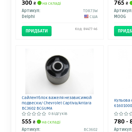
300
765
₴
на складі
₴
Артикул:
TD873W
Артикул
Delphi
США
MOOG
Код: 84477-46
ПРИДБАТИ
ПРИДБ
Сайлентблок важеля независимой
Кульова 
подвески/ Chevrolet Captiva/Antara
6160100
BC3602 BCGUMA
0 відгуків
555
780 -
₴
на складі
Артикул:
BC3602
Артикул