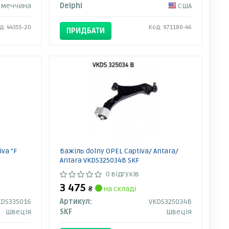
імеччина
Delphi
США
д: 44355-20
Код: 971180-46
ПРИДБАТИ
va "F
Важіль dolny OPEL Captiva/ Antara/
Antara VKDS325034B SKF
0 відгуків
3 475
₴
на складі
KDS335016
Артикул:
VKDS325034B
Швеція
SKF
Швеція