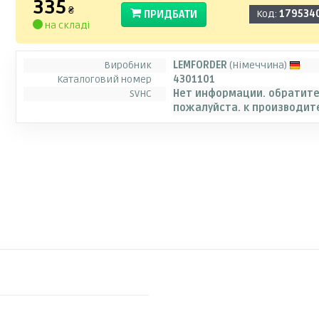
335
₴
ПРИДБАТИ
Код:
179534
на складі
Виробник
LEMFORDER
(Німеччина)
Каталоговий номер
4301101
SVHC
Нет информации. обратите
пожалуйста. к производит