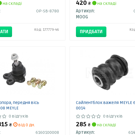
420
на складі
₴
на складі
:
OP-SB-8780
Артикул:
MOOG
Код: 177779-46
Ко
АТИ
ПРИДБАТИ
опора, передня вісь
Сайлентблок важеля MEYLE 6
008 MEYLE
0014
0 відгуків
0 відгуків
 815
285
₴
від 0 дн.
₴
на складі
:
6160100008
Артикул:
614