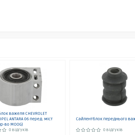
блок важеля CHEVROLET
OPEL ANTARA 06 перед. міст
Сайлентблок переднього ва
ир-во MOOG)
0 відгуків
0 відгуків