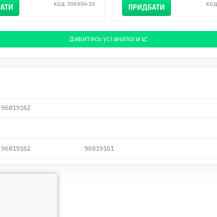
Код: 306904-19
Код
АТИ
ПРИДБАТИ
Дивитись усі аналоги ↓
96819162
96819162
96819161