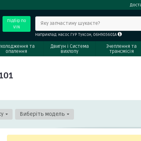
Доста
Підбір по
Яку запчастину шукаєте?
VIN
Наприклад: насос ГУР Туксон, 06H905601A
Охолодження та
Двигун і Система
Зчеплення та
опалення
вихлопу
трансмісія
101
ку
Виберіть модель