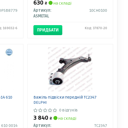
630
₴
на складі
OPSB8779
Артикул:
10CH0100
ASMETAL
д: 169032-6
Код: 37870-20
ПРИДБАТИ
14 610
Важіль підвіски передній TC2347
DELPHI
0 відгуків
3 840
₴
на складі
 610 0014
Артикул:
TC2347