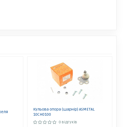
Кульова опора (шарнір) ASMETAL
желя
10CH0100
0 відгуків