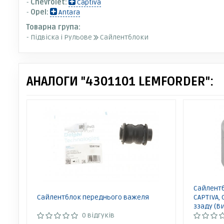
-
Chevrolet:
Captiva
-
Opel:
Antara
Товарна група:
- Підвіска і Рульове
Сайлентблоки
АНАЛОГИ "4301101 LEMFORDER":
Сайлент
Сайлентблок переднього важеля
CAPTIVA, 
ззаду (В
0 відгуків