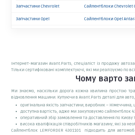
Запчастини Chevrolet
Сайлентблоки Chevrolet 
Запчастини Opel
Сайлентблоки Opel Antar
Інтернет-магазин Avant.Parts, спеціаліст із продажу авто
Тільки сертифіковані комплектуючі, які ми реалізуємо по вс
Чому варто з
Ми знаємо, наскільки дорога кожна хвилина простою тран
відновлення машини. Купуючи в Avant.Parts деталі для авто,
оригінальна якість запчастини, виробник – Німеччина,
доступна вартість, адже ми закуповуємо сайлентблок 43
оперативний збір замовлення та доставлення по Києву та
висока кваліфікація співробітників магазину, які за нео
Сайлентблок LEMFORDER 4301101 підходить для автомобілі