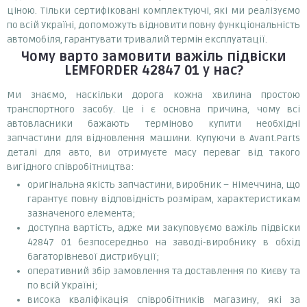
ціною. Тільки сертифіковані комплектуючі, які ми реалізуємо
по всій Україні, допоможуть відновити повну функціональність
автомобіля, гарантувати тривалий термін експлуатації.
Чому варто замовити
важіль підвіски
LEMFORDER 42847 01
у нас?
Ми знаємо, наскільки дорога кожна хвилина простою
транспортного засобу. Це і є основна причина, чому всі
автовласники бажають терміново купити необхідні
запчастини для відновлення машини. Купуючи в Avant.Parts
деталі для авто, ви отримуєте масу переваг від такого
вигідного співробітництва:
оригінальна якість запчастини, виробник – Німеччина, що
гарантує повну відповідність розмірам, характеристикам
зазначеного елемента;
доступна вартість, адже ми закуповуємо важіль підвіски
42847 01 безпосередньо на заводі-виробнику в обхід
багаторівневої дистрибуції;
оперативний збір замовлення та доставлення по Києву та
по всій Україні;
висока кваліфікація співробітників магазину, які за