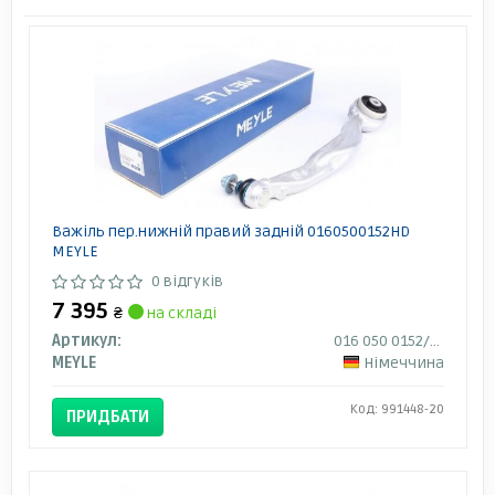
Важіль пер.нижній правий задній 0160500152HD
MEYLE
0 відгуків
7 395
₴
на складі
Артикул:
016 050 0152/HD
MEYLE
Німеччина
Код: 991448-20
ПРИДБАТИ