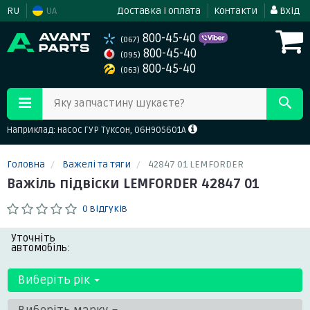
RU
UA
Доставка і оплата
Контакти
Вхід
800-45-40
(067)
800-45-40
(095)
800-45-40
(063)
Яку запчастину шукаєте?
Наприклад: насос ГУР Туксон, 06H905601A
Головна
Важелі та тяги
42847 01 LEMFORDER
Важіль підвіски LEMFORDER 42847 01
0 відгуків
Уточніть
автомобіль:
Виберіть рік