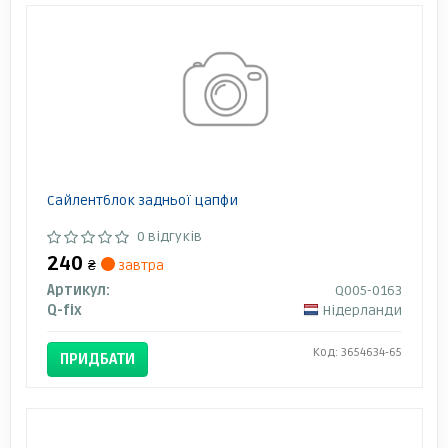
Сайлентблок задньої цапфи
0 відгуків
240
₴
завтра
Артикул:
Q005-0163
Q-fix
Нідерланди
Код: 3654634-65
ПРИДБАТИ