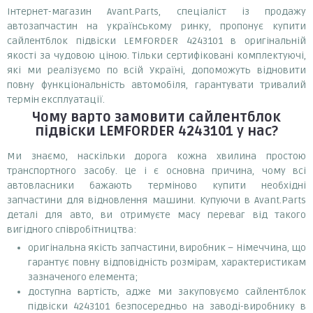
Інтернет-магазин Avant.Parts, спеціаліст із продажу
автозапчастин на українському ринку, пропонує купити
сайлентблок підвіски LEMFORDER 4243101 в оригінальній
якості за чудовою ціною. Тільки сертифіковані комплектуючі,
які ми реалізуємо по всій Україні, допоможуть відновити
повну функціональність автомобіля, гарантувати тривалий
термін експлуатації.
Чому варто замовити
сайлентблок
підвіски LEMFORDER 4243101
у нас?
Ми знаємо, наскільки дорога кожна хвилина простою
транспортного засобу. Це і є основна причина, чому всі
автовласники бажають терміново купити необхідні
запчастини для відновлення машини. Купуючи в Avant.Parts
деталі для авто, ви отримуєте масу переваг від такого
вигідного співробітництва:
оригінальна якість запчастини, виробник – Німеччина, що
гарантує повну відповідність розмірам, характеристикам
зазначеного елемента;
доступна вартість, адже ми закуповуємо сайлентблок
підвіски 4243101 безпосередньо на заводі-виробнику в