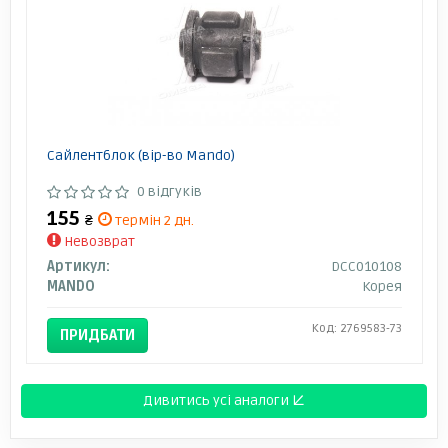
Сайлентблок (вір-во Mando)
0 відгуків
155
₴
термін 2 дн.
Невозврат
Артикул:
DCC010108
MANDO
Корея
Код: 2769583-73
ПРИДБАТИ
Дивитись усі аналоги ↓