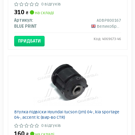
TUCSON/SUV KIA CERATO I 1.5-2.7 10.90-12.15
0 відгуків
ADBP800167 BLUE PRINT
310
₴
на складі
Артикул:
ADBP800167
BLUE PRINT
Великобританія
Код: 4069673-46
ПРИДБАТИ
Втулка підвіски Hyundai tucson (jm) 04-, kia sportage
04-, accent lc (вир-во CTR)
0 відгуків
160
₴
на складі