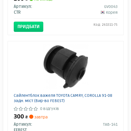
Артикул:
GV0043
CTR
Корея
Код: 261511-75
ПРИДБАТИ
Сайлентблок важеля TOYOTA CAMRY, COROLLA 91-08
задн. міст (Вир-во FEBEST)
0 відгуків
300
₴
завтра
Артикул:
TAB-141
FEBEST