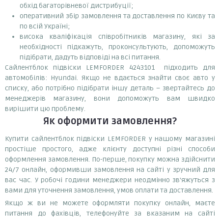
обхід багаторівневої дистрибуції;
оперативний збір замовлення та доставлення по Києву та
по всій Україні;
висока кваліфікація співробітників магазину, які за
необхідності підкажуть, проконсультують, допоможуть
підібрати, дадуть відповіді на всі питання.
Сайлентблок підвіски LEMFORDER 4243101 підходить для
автомобілів: Hyundai. Якщо не вдається знайти своє авто у
списку, або потрібно підібрати іншу деталь – звертайтесь до
менеджерів магазину, вони допоможуть вам швидко
вирішити цю проблему.
Як оформити замовлення?
Купити сайлентблок підвіски LEMFORDER у нашому магазині
простіше простого, адже клієнту доступні різні способи
оформлення замовлення. По-перше, покупку можна здійснити
24/7 онлайн, оформивши замовлення на сайті у зручний для
вас час. У робочі години менеджери неодмінно зв'яжуться з
вами для уточнення замовлення, умов оплати та доставлення.
Якщо ж ви не можете оформляти покупку онлайн, маєте
питання до фахівців, телефонуйте за вказаним на сайті