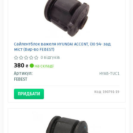
Сайлентблок важеля HYUNDAI ACCENT, i30 94- зад.
міст (Вир-во FEBEST)
0 відгуків
380
₴
на складі
Артикул:
HYAB-TUC1
FEBEST
Код: 190791-19
ПРИДБАТИ