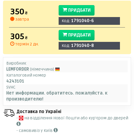
350
ПРИДБАТИ
₴
завтра
Код:
1791040-6
305
ПРИДБАТИ
₴
термін 2 дн.
Код:
1791040-8
Виробник
LEMFORDER
(Німеччина)
Каталоговий номер
4243101
SVHC
Нет информации. обратитесь. пожалуйста. к
производителю!
Доставка по Україні
-
на відділення Нової Пошти або кур'єром до дверей
- самовивіз у Київ