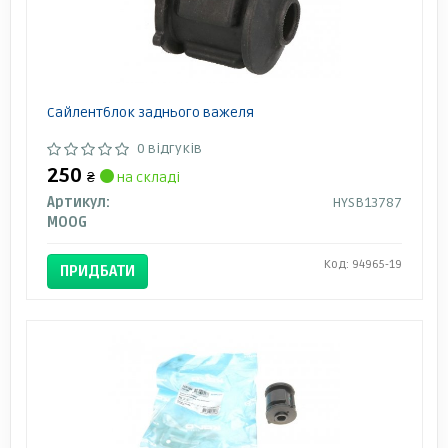
Сайлентблок заднього важеля
0 відгуків
250
₴
на складі
Артикул:
HYSB13787
MOOG
Код: 94965-19
ПРИДБАТИ