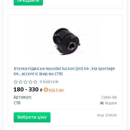
ПРИДБАТИ
Втулка підвіски Hyundai tucson (jm) 04-, kia sportage
04-, accent lc (вир-во CTR)
0 відгуків
180 - 330
₴
від 1 дн.
Артикул:
CVKH-48
CTR
Корея
Код: 179639
Вибрати ціну