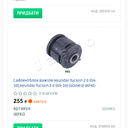
Код: 185559-19
ПРИДБАТИ
Сайлентблок важіля Hyundai Tucson 2.0 (04-
10),Hyundai Tucson 2.0 (09-10) (GOJH61) JAPKO
0 відгуків
255
₴
завтра
Артикул:
GOJH61
JAPKO
Код: 278809-19