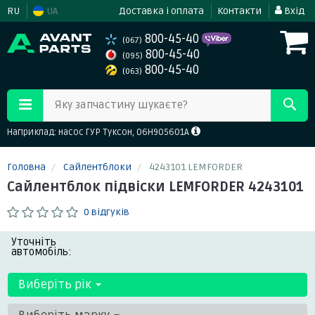
RU
UA
Доставка і оплата
Контакти
Вхід
800-45-40
(067)
800-45-40
(095)
800-45-40
(063)
Яку запчастину шукаєте?
Наприклад: насос ГУР Туксон, 06H905601A
Головна
Сайлентблоки
4243101 LEMFORDER
Сайлентблок підвіски LEMFORDER 4243101
0 відгуків
Уточніть
автомобіль:
Виберіть рік